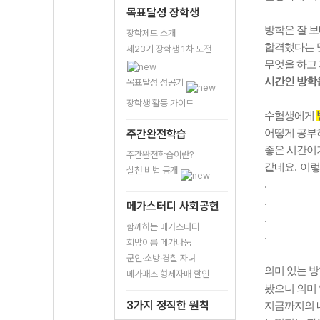
목표달성 장학생
방학은 잘 
장학제도 소개
합격했다는 댓
제23기 장학생 1차 도전
무엇을 하고
시간인 방학
목표달성 성공기
장학생 활동 가이드
수험생에게
주간완전학습
어떻게 공부
좋은 시간이
주간완전학습이란?
같네요
.
이렇
실천 비법 공개
.
.
메가스터디 사회공헌
.
함께하는 메가스터디
.
희망이룸 메가나눔
군인·소방·경찰 자녀
의미 있는 
메가패스 형제자매 할인
봤으니 의미
3가지 정직한 원칙
지금까지의 