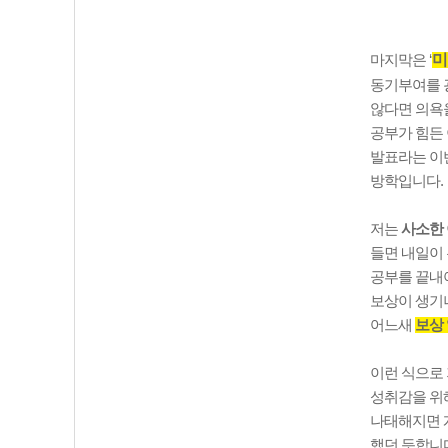
미
마지막은
‘
동기부여를 
않다면 의욕
공부가 힘든
발표라는 이
방학입니다
.
저는
사소한
들면 내일이
공부를 끝내
보상이 생기
어느새
보상 
이런 식으로
성취감을 위
나태해지면 
했던 듯합니