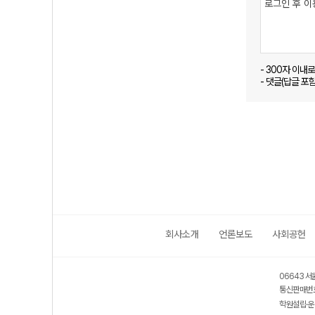
- 300자 이내
- 댓글(답글 포
회사소개
언론보도
사회공헌
06643 서
통신판매번호
학원설립·운