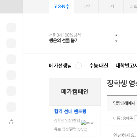
고3·N수
고2
고1
대
선물 3개 100% 당첨!
선물 100% 증정!
여름방학 스터디 캐시백
2027 러셀 단과
스마트러닝앱
메가패스
메가패스 수강생 무료혜택!
사회공헌 캠페인
행운의 선물 뽑기
메가스터디 X 올리브
메가런 썸머스쿨
강사 공개선발
설문 EVENT
3일 무료 체험권
메가클럽 멤버십
희망이룸 메가나눔
영
메가선생님
수능·내신
대학별고
장학생 영
메가캠페인
망망대해에서
합격 선배 멘토링
이름 : 홍예준
장학생 영상/칼럼
TOP
큐브 영상/칼럼(QCC)
안녕하세요
,