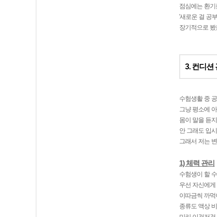
점심에는 환기를
'새로운 걸 공
장기적으로 봤을
3. 컨디션
수험생활 중 공
그냥 평소에 아
몸이 말을 듣지
안 그래도 입시
그래서 저는 
1) 체력 관리
수험생이 할 수
우선 자신에게 
이따금씩 까먹어
종류도 액상 비
미리 이것저것 