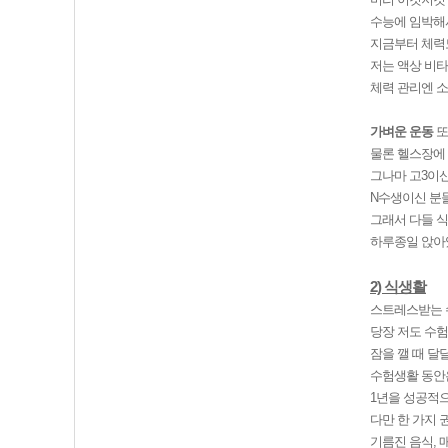
수능에 임박해
지금부터 체력도
저는 액상 비타
체력 관리엔 
가벼운 운동
또
물론 헬스장에 
그나마 고3이신
N수생이신 분
그래서 다들 식
하루종일 앉아있
2) 식생활
스트레스받는 수
당장 저도 수험
잠을 깰 때 달
수험생활 동안
1년을 성공적
다만 한 가지 
기름진 음식, 