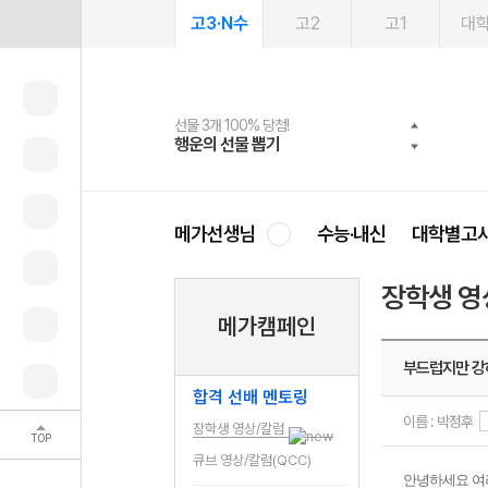
고3·N수
고2
고1
대
선물 3개 100% 당첨!
선물 100% 증정!
여름방학 스터디 캐시백
2027 러셀 단과
스마트러닝앱
메가패스
메가패스 수강생 무료혜택!
사회공헌 캠페인
행운의 선물 뽑기
메가스터디 X 올리브
메가런 썸머스쿨
강사 공개선발
설문 EVENT
3일 무료 체험권
메가클럽 멤버십
희망이룸 메가나눔
영
메가선생님
수능·내신
대학별고
장학생 영
메가캠페인
부드럽지만 강
합격 선배 멘토링
이름 : 박정후
장학생 영상/칼럼
TOP
큐브 영상/칼럼(QCC)
안녕하세요 여