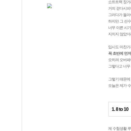
쇼트트랙 장거리
거의 걷다시피
그러다가 돌아야
하지만 그 선수
너무 이른 시기
지치지 않았더
입시도 마찬가
꼭 초반에 먼저
오히려 오버페이
그렇다고 너무 
그렇기 때문에 
오늘은 제가 
1. 8 to 10
제 수험생활 루