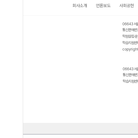
회사소개
언론보도
사회공헌
06643 서
통신판매번호
학원설립·운
학습지원센터
copyrigh
06643 서
통신판매번호
학습지원센터