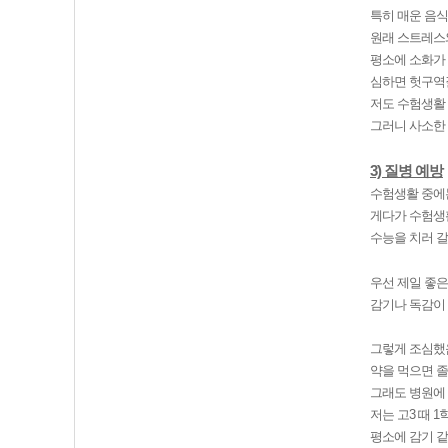
특히 매운 음식
원래 스트레스
평소에 소화가 
심하면 헛구역질
저도 수험생활 
그러니 사소한
3) 질병 예방
수험생활 중에는
게다가 수험생활
수능을 치러 갈
우선 제일 좋은
감기나 독감이 
그렇게 조심했음
약을 먹으면 졸
그래도 병원에 
저는 고3 때 
평소에 감기 같