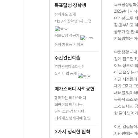
목표달성장학생 
목표달성 장학생
2026년이 시
장학제도 소개
여러분 모두 
제23기 장학생 1차 도전
잘 공부하고 계
공부가 잘 안 
목표달성 성공기
겨울방학은 아
장학생 활동 가이드
수험생활 내내 
주간완전학습
길게 잡으면 1
어느 정도로 빡
주간완전학습이란?
이 글을 읽는
실천 비법 공개
지금 시점쯤에 
제가 고3 때 
메가스터디 사회공헌
새해를 맞이하
함께하는 메가스터디
독하게 스스로
희망이룸 메가나눔
그것도 내신 공
군인·소방·경찰 자녀
한 달이 넘어가
메가패스 형제자매 할인
이전 칼럼들에
3가지 정직한 원칙
지난번에는 마