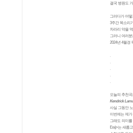
결국 병원도 가
그러다가 어떻
3주간 목소리가
차라리 약을 먹
그러니 여러분은
2024년 4월
.
.
.
.
.
오늘의 추천곡은
Kendrick Lamar
사실 그동안 
이번에는 제가 
그래도 의미를 
Era)>는 새