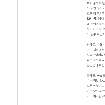
학기 중에도 
이 시간 내에서
조금 더 구체
12시 취침-6시
의 루틴을 매일
중간에 있는 점
이 공부 루틴이
첫째로,
수면 
이전 칼럼에서도
사당오락이라는
피로가 누적되다
본인만의 루틴
둘째로,
수능 
수능 당일 입실
보통은 늦어도 
다른 수면 패
미리 이러한 수