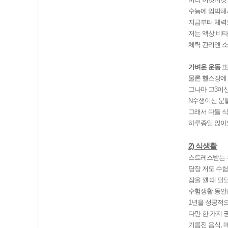
수능에 임박해
지금부터 체력도
저는 액상 비타
체력 관리엔 
가벼운 운동
또
물론 헬스장에 
그나마 고3이신
N수생이신 분
그래서 다들 식
하루종일 앉아있
2) 식생활
스트레스받는 수
당장 저도 수험
잠을 깰 때 달
수험생활 동안
1년을 성공적
다만 한 가지 
기름진 음식, 