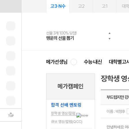
고3·N수
고2
고1
대
선물 3개 100% 당첨!
선물 100% 증정!
여름방학 스터디 캐시백
2027 러셀 단과
스마트러닝앱
메가패스
메가패스 수강생 무료혜택!
사회공헌 캠페인
행운의 선물 뽑기
메가스터디 X 올리브
메가런 썸머스쿨
강사 공개선발
설문 EVENT
3일 무료 체험권
메가클럽 멤버십
희망이룸 메가나눔
영
메가선생님
수능·내신
대학별고
장학생 영
메가캠페인
부드럽지만 강
합격 선배 멘토링
이름 : 박정후
장학생 영상/칼럼
TOP
큐브 영상/칼럼(QCC)
안녕하세요 여