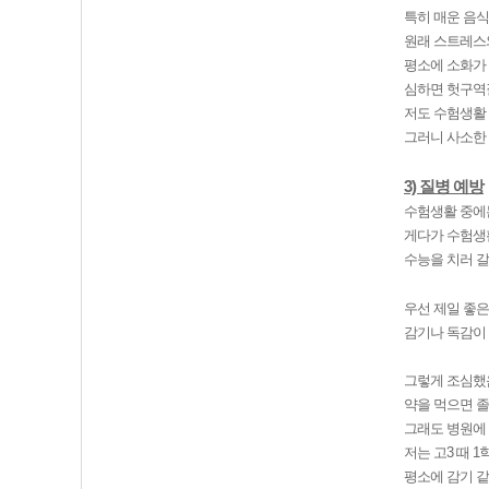
특히 매운 음식
원래 스트레스
평소에 소화가 
심하면 헛구역질
저도 수험생활 
그러니 사소한
3) 질병 예방
수험생활 중에는
게다가 수험생활
수능을 치러 갈
우선 제일 좋은
감기나 독감이 
그렇게 조심했음
약을 먹으면 졸
그래도 병원에 
저는 고3 때 
평소에 감기 같