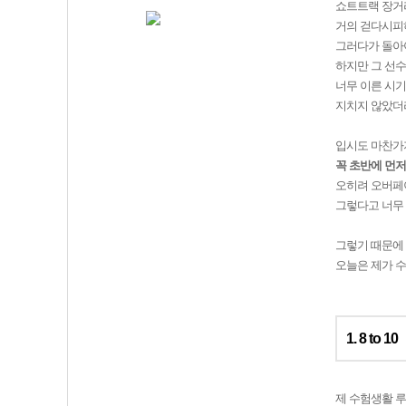
쇼트트랙 장거리
거의 걷다시피
그러다가 돌아야
하지만 그 선수
너무 이른 시기
지치지 않았더
입시도 마찬가
꼭 초반에 먼저
오히려 오버페이
그렇다고 너무 
그렇기 때문에 
오늘은 제가 
1. 8 to 10
제 수험생활 루