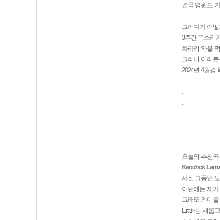
결국 병원도 가
그러다가 어떻
3주간 목소리가
차라리 약을 먹
그러니 여러분은
2024년 4월
.
.
.
.
.
오늘의 추천곡은
Kendrick Lamar
사실 그동안 
이번에는 제가 
그래도 의미를 
Era)>는 새