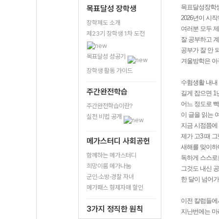
목표달성장학생 
목표달성 장학생
2026년이 시
장학제도 소개
여러분 모두 
제23기 장학생 1차 도전
잘 공부하고 계
공부가 잘 안 
목표달성 성공기
겨울방학은 아
장학생 활동 가이드
수험생활 내내 
주간완전학습
길게 잡으면 1
어느 정도로 빡
주간완전학습이란?
이 글을 읽는
실천 비법 공개
지금 시점쯤에 
제가 고3 때 
메가스터디 사회공헌
새해를 맞이하
함께하는 메가스터디
독하게 스스로
희망이룸 메가나눔
그것도 내신 공
군인·소방·경찰 자녀
한 달이 넘어가
메가패스 형제자매 할인
이전 칼럼들에
3가지 정직한 원칙
지난번에는 마