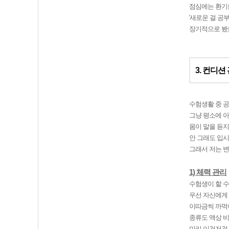
점심에는 환기를
'새로운 걸 공
장기적으로 봤을
3. 컨디션
수험생활 중 공
그냥 평소에 아
몸이 말을 듣지
안 그래도 입시
그래서 저는 
1) 체력 관리
수험생이 할 수
우선 자신에게 
이따금씩 까먹어
종류도 액상 비
미리 이것저것 