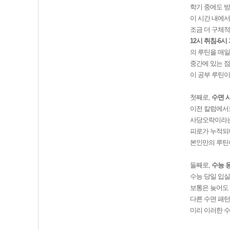
학기 중에도 
이 시간 내에서
조금 더 구체
12시 취침-6시
의 루틴을 매일
중간에 있는 점
이 공부 루틴이
첫째로,
수면 
이전 칼럼에서도
사당오락이라는
피로가 누적되다
본인만의 루틴
둘째로,
수능 
수능 당일 입실
보통은 늦어도 
다른 수면 패
미리 이러한 수