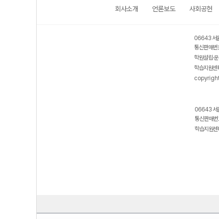
회사소개
언론보도
사회공헌
06643 서
통신판매번호
학원설립·운
학습지원센터
copyrigh
06643 서
통신판매번호
학습지원센터