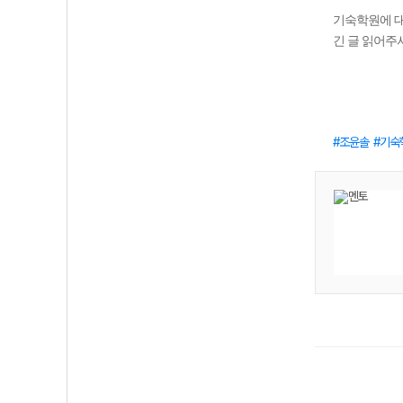
기숙학원에 대
긴 글 읽어주
조윤솔
기숙