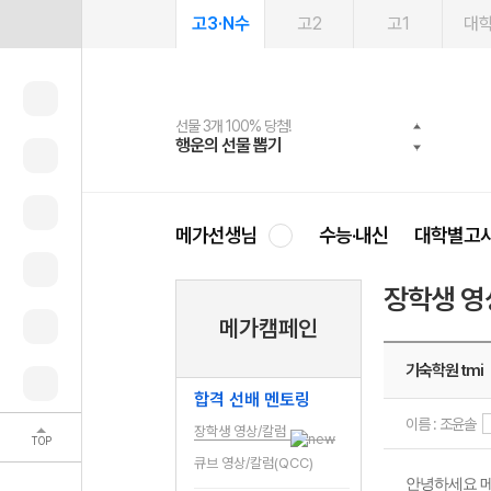
고3·N수
고2
고1
대
선물 3개 100% 당첨!
선물 100% 증정!
여름방학 스터디 캐시백
2027 러셀 단과
스마트러닝앱
메가패스
메가패스 수강생 무료혜택!
사회공헌 캠페인
행운의 선물 뽑기
메가스터디 X 올리브
메가런 썸머스쿨
강사 공개선발
설문 EVENT
3일 무료 체험권
메가클럽 멤버십
희망이룸 메가나눔
영
메가선생님
수능·내신
대학별고
장학생 영
메가캠페인
기숙학원 tmi
합격 선배 멘토링
이름 : 조윤솔
장학생 영상/칼럼
TOP
큐브 영상/칼럼(QCC)
안녕하세요 메