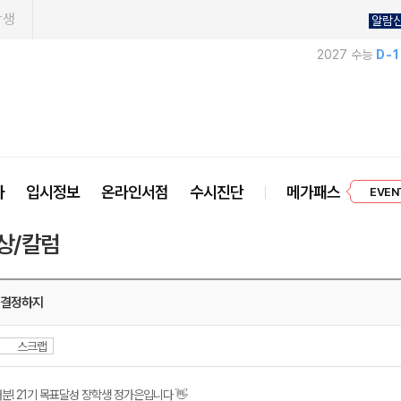
학생
알람
2027 수능
D-
프리미엄 
사
입시정보
온라인서점
수시진단
메가패스
EVEN
상/칼럼
 결정하지
스크랩
분! 21기 목표달성 장학생 정가은입니다 👋