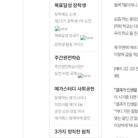
목표달성 장학생
벌써 1월이라니…
장학제도 소개
요즘 저는 종강
제23기 장학생 1차 도전
(저희 학교는 다
우리 학교 올 친
목표달성 성공기
장학생 활동 가이드
제 주변에 여러
이렇게 글을 적습
주간완전학습
주간완전학습이란?
(예비 고2 고3
실천 비법 공개
용!)
메가스터디 사회공헌
“결과가 인생을 
이 시기쯤 되면 
함께하는 메가스터디
“결과가 인생을 
희망이룸 메가나눔
“어디 가든 잘할 
군인·소방·경찰 자녀
메가패스 형제자매 할인
맞는 말인 건 
이상하게 하나도 
3가지 정직한 원칙