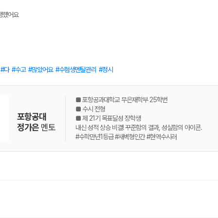
생헀어요
다
수고
많았어요
수험생멘탈관리
정시
■ 포항공과대학교 무은재학부 25학번
■ 수시 전형
포항공대
■ 제 21기 목표달성 장학생
정가은
멘토
내신 성적 상승 비결! 꾸준함의 결과, 성실함의 아이콘.
#수학만년1등급 #새벽형인간 #현역수시러