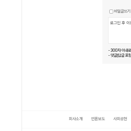
비밀글쓰기
- 300자 이내
- 댓글(답글 포
회사소개
언론보도
사회공헌