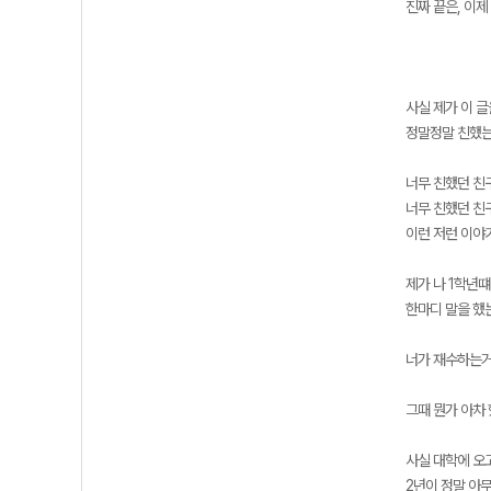
진짜 끝은, 이제
사실 제가 이 글
정말정말 친했는
너무 친했던 친
너무 친했던 친
이런 저런 이야
제가 나 1학년떄
한마디 말을 했
너가 재수하는거
그때 뭔가 아차
사실 대학에 오
2년이 정말 아