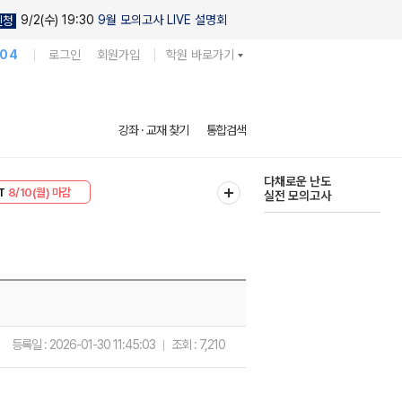
9/2(수) 19:30
9월 모의고사 LIVE 설명회
신청
104
로그인
회원가입
학원 바로가기
강좌 · 교재 찾기
통합검색
다채로운 난도
실전 모의고사
30
8/10(월) 마감
현우진의
T
8/10(월) 마감
킬링캠프 시즌1
등록일 :
2026-01-30 11:45:03
조회 :
7,210