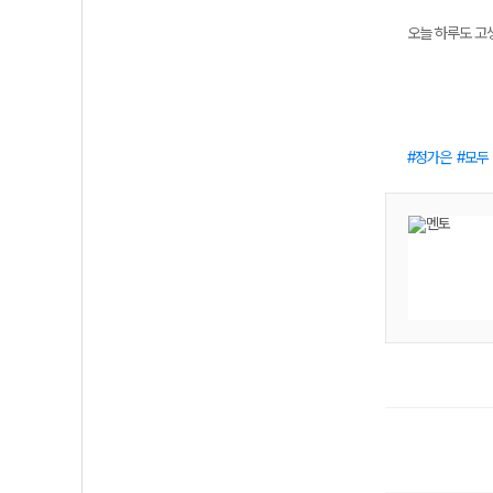
오늘 하루도 고
정가은
모두