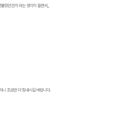
섣불렀던건가 라는 생각이 들면서,,
그러니 조금만 더 힘내시길 바랍니다.