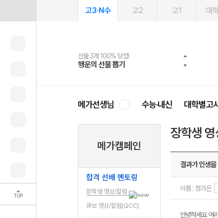
고3·N수
고2
고1
대
선물 3개 100% 당첨!
선물 100% 증정!
여름방학 스터디 캐시백
2027 러셀 단과
스마트러닝앱
메가패스
메가패스 수강생 무료혜택!
사회공헌 캠페인
행운의 선물 뽑기
메가스터디 X 올리브
메가런 썸머스쿨
강사 공개선발
설문 EVENT
3일 무료 체험권
메가클럽 멤버십
희망이룸 메가나눔
영
메가선생님
수능·내신
대학별고
장학생 영
메가캠페인
결과가 인생을
합격 선배 멘토링
이름 : 정가은
장학생 영상/칼럼
TOP
큐브 영상/칼럼(QCC)
안녕하세요 여러