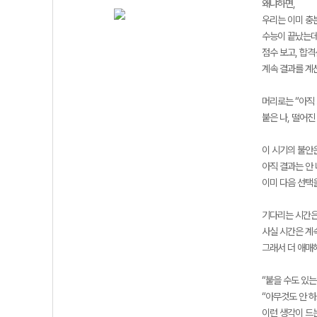
왜냐하면,
우리는 이미 충
수능이 끝났는
점수 보고, 합격
계속 결과를 계
머리로는 “아직 
붙은 나, 떨어진
이 시기의 불안
아직 결과는 안
이미 다음 선택
기다리는 시간은
사실 시간은 계
그래서 더 애매
“붙을 수도 있는
“아무것도 안 
이런 생각이 드