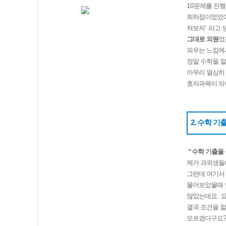
10
문제를 진행
최하점이었었
쳐보자
’
라고 
그대로 외웠
었
외우는 느낌에
정말 수학을 
아무리 열심히
효자과목이 되
2. 수학 기
“
수학 기출울
제가 과외생들
그런데 여기서
물어보았을때
많았는데요
.
요
결국 조건을 
모르겠다구요