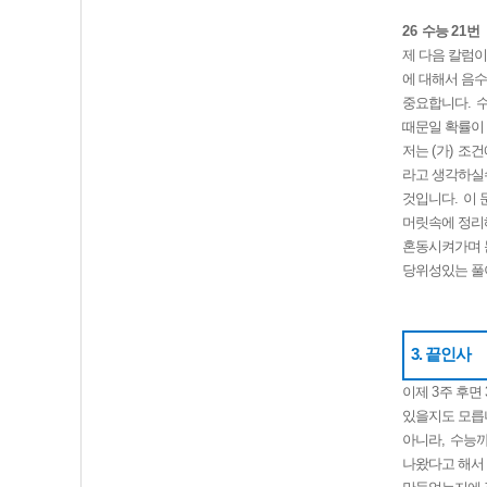
26
수능
21
번
제 다음 칼럼이
에 대해서 음
중요합니다
.
수
때문일 확률이
저는
(
가
)
조건
라고 생각하실
것입니다
.
이 
머릿속에 정리
혼동시켜가며 
당위성있는 풀
3. 끝인사
이제
3
주 후면
있을지도 모릅
아니라
,
수능까
나왔다고 해서