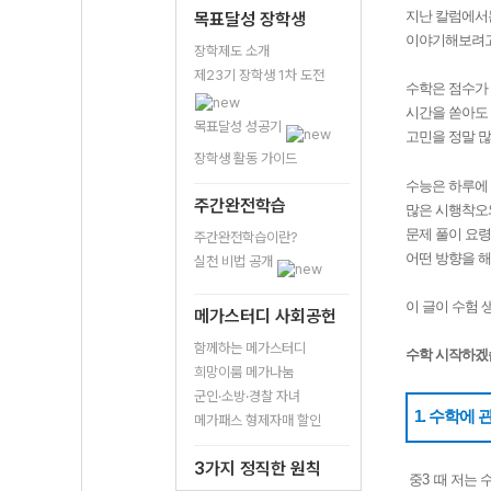
지난 칼럼에서
목표달성 장학생
이야기해보려
장학제도 소개
제23기 장학생 1차 도전
수학은 점수가
시간을 쏟아도
목표달성 성공기
고민을 정말 
장학생 활동 가이드
수능은 하루에
주간완전학습
많은 시행착오
문제 풀이 요
주간완전학습이란?
어떤 방향을 
실천 비법 공개
이 글이 수험 
메가스터디 사회공헌
함께하는 메가스터디
수학 시작하겠
희망이룸 메가나눔
군인·소방·경찰 자녀
1. 수학에 
메가패스 형제자매 할인
3가지 정직한 원칙
중
3
때 저는 