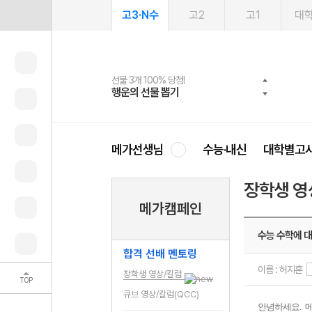
고3·N수
고2
고1
대
선물 3개 100% 당첨!
선물 100% 증정!
여름방학 스터디 캐시백
2027 러셀 단과
스마트러닝앱
메가패스
메가패스 수강생 무료혜택!
사회공헌 캠페인
행운의 선물 뽑기
메가스터디 X 올리브
메가런 썸머스쿨
강사 공개선발
설문 EVENT
3일 무료 체험권
메가클럽 멤버십
희망이룸 메가나눔
영
메가선생님
수능·내신
대학별고
장학생 영
메가캠페인
수능 수학에 
합격 선배 멘토링
이름 : 허지훈
장학생 영상/칼럼
TOP
큐브 영상/칼럼(QCC)
안녕하세요
.