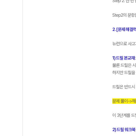
Step 2: 
Step2의 문
2. [문제 해결
뉴런으로 사고
1) 드릴 본교재
물론 드릴은 시
하지만 드릴을 
드릴은 반드시
문제 풀이->해
이 3단계를 
2) 드릴 워크북