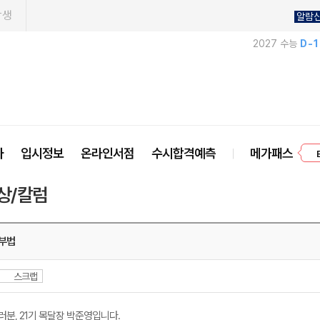
학생
알람
2027 수능
D-
프
사
입시정보
온라인서점
수시합격예측
메가패스
상/칼럼
부법
스크랩
분, 21기 목달장 박준영입니다.