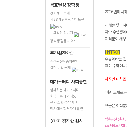
목표달성 장학생
2026년의 새
장학제도 소개
제23기 장학생 1차 도전
새해를 맞이하
아마 수험생이
목표달성 성공기
여러분이 세우
장학생 활동 가이드
[INTRO]
주간완전학습
수능이라는 긴 
주간완전학습이란?
아마 수학에서
실천 비법 공개
하지만 대한민
메가스터디 사회공헌
함께하는 메가스터디
'어떤 교재로 
희망이룸 메가나눔
군인·소방·경찰 자녀
오늘은 여러분의
메가패스 형제자매 할인
*현우진 선생
3가지 정직한 원칙
(뉴런&수분감-