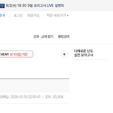
9/2(수) 19:30
9월 모의고사 LIVE 설명회
신청
104
로그인
회원가입
학원 바로가기
현우진의
강좌 · 교재 찾기
통합검색
킬링캠프 시즌1
리미엄 30
8/10(월) 마감
다채로운 난도
EVENT
8/10(월) 마감
실전 모의고사
등록일 :
2026-01-19 22:50:41
조회 :
30,908