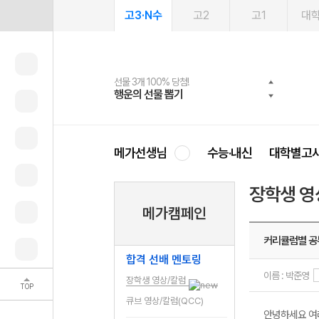
고3·N수
고2
고1
대
선물 3개 100% 당첨!
선물 100% 증정!
여름방학 스터디 캐시백
2027 러셀 단과
스마트러닝앱
메가패스
메가패스 수강생 무료혜택!
사회공헌 캠페인
행운의 선물 뽑기
메가스터디 X 올리브
메가런 썸머스쿨
강사 공개선발
설문 EVENT
3일 무료 체험권
메가클럽 멤버십
희망이룸 메가나눔
영
메가선생님
수능·내신
대학별고
장학생 영
메가캠페인
커리큘럼별 공
합격 선배 멘토링
이름 : 박준영
장학생 영상/칼럼
TOP
큐브 영상/칼럼(QCC)
안녕하세요 여러