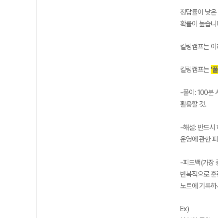
정답률이 낮은 
확률이 높습니
킬링캠프는 이러
킬링캠프는
'
-풀이: 100
활용할 것.
-해설: 반드시
운영에 관한 피
-피드백(가장 
반복적으로 훈
노트에 기록하
Ex)