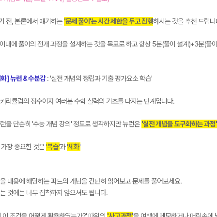
기 전, 본론에서 얘기하는
'문제 풀이'는 시간 제한을 두고 진행
하시는 것을 추천 드립니
 이내에 풀이의 전개 과정을 설계하는 것을 목표로 하고 항상 5분(풀이 설계)+3분(풀
계화] 뉴런 & 수분감
: '실전 개념의 정립과 기출 평가요소 학습'
 커리큘럼의 정수이자 여러분 수학 실력의 기초를 다지는 단계입니다.
런을 단순히 '수능 개념 강의' 정도로 생각하지만 뉴런은
'실전 개념을 도구화하는 과정'
: 가장 중요한 것은
'복습'
과
'체화'
들을 내용에 해당하는 파트의 개념을 간단히 읽어보고 문제를 풀어보세요.
는 것에는 너무 집착하지 않으셔도 됩니다.
의 이 조건을 어떻게 활용하였는가?' 따위의
'사고과정'
을 여백에 메모하거나 머릿속에 