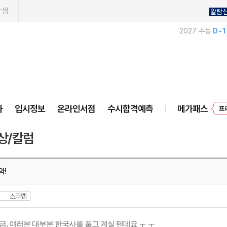
학생
알람
2027 수능
D-
프
사
입시정보
온라인서점
수시합격예측
메가패스
상/칼럼
와!
스크랩
금, 여러분 대부분 한국사를 풀고 계실 텐데요 ㅜ ㅜ