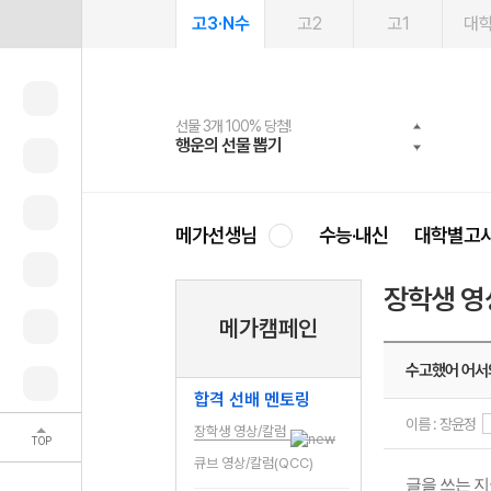
고3·N수
고2
고1
대
선물 3개 100% 당첨!
선물 100% 증정!
여름방학 스터디 캐시백
2027 러셀 단과
스마트러닝앱
메가패스
메가패스 수강생 무료혜택!
사회공헌 캠페인
행운의 선물 뽑기
메가스터디 X 올리브
메가런 썸머스쿨
강사 공개선발
설문 EVENT
3일 무료 체험권
메가클럽 멤버십
희망이룸 메가나눔
영
메가선생님
수능·내신
대학별고
장학생 영
메가캠페인
수고했어 어서
합격 선배 멘토링
이름 : 장윤정
장학생 영상/칼럼
TOP
큐브 영상/칼럼(QCC)
글을 쓰는 지