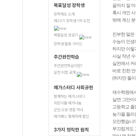
목표달성 장학생
끝까지 잘 마
혹시 개인 사
장학제도 소개
밖에 계신 
제23기 장학생 1차 도전
진부한 말은 
목표달성 성공기
수능이 인생
장학생 활동 가이드
하지만 이렇게
사실 작년 수
주간완전학습
실전에서 커리
주간완전학습이란?
바로 친한 언
실천 비법 공개
(하지만 돌이
메가스터디 사회공헌
재수학원에서는
함께하는 메가스터디
살면 그만이야
희망이룸 메가나눔
고등학교 졸
군인·소방·경찰 자녀
늦가을 들리는
메가패스 형제자매 할인
오만했습니다
부끄럽게도 
3가지 정직한 원칙