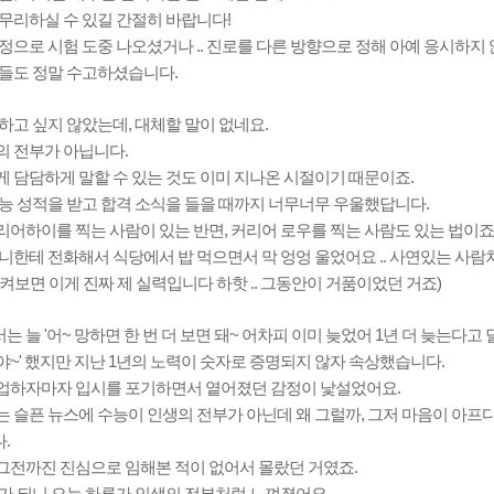
무리하실 수 있길 간절히 바랍니다!
정으로 시험 도중 나오셨거나 .. 진로를 다른 방향으로 정해 아예 응시하지 
분들도 정말 수고하셨습니다.
하고 싶지 않았는데, 대체할 말이 없네요.
의 전부가 아닙니다.
메가스터디
 담담하게 말할 수 있는 것도 이미 지나온 시절이기 때문이죠.
능 성적을 받고 합격 소식을 들을 때까지 너무너무 우울했답니다.
어하이를 찍는 사람이 있는 반면, 커리어 로우를 찍는 사람도 있는 법이죠
니한테 전화해서 식당에서 밥 먹으면서 막 엉엉 울었어요 .. 사연있는 사람
켜보면 이게 진짜 제 실력입니다 하핫 .. 그동안이 거품이었던 거죠)
 늘 '어~ 망하면 한 번 더 보면 돼~ 어차피 이미 늦었어 1년 더 늦는다고 
~' 했지만 지난 1년의 노력이 숫자로 증명되지 않자 속상했습니다.
업하자마자 입시를 포기하면서 옅어졌던 감정이 낯설었어요.
 슬픈 뉴스에 수능이 인생의 전부가 아닌데 왜 그럴까, 그저 마음이 아프
.
그전까진 진심으로 임해본 적이 없어서 몰랐던 거였죠.