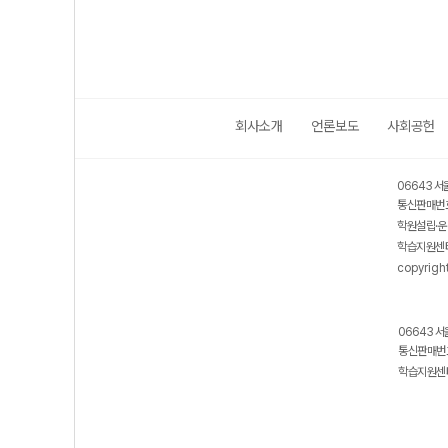
회사소개
언론보도
사회공헌
06643 서
통신판매번호
학원설립·운
학습지원센터
copyrigh
06643 서
통신판매번호
학습지원센터