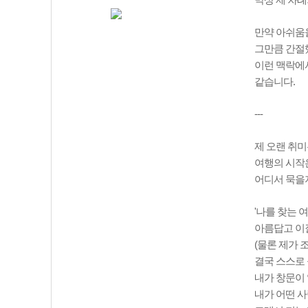
막상 제 차례
만약 아쉬움
그만큼 간절했
이런 맥락에서
같습니다.
---
제 오랜 취미
여행의 시작
어디서 묵을지
'나를 찾는 
아름답고 이
(물론 제가 
결국 스스로
내가 창문이 
내가 어떤 사