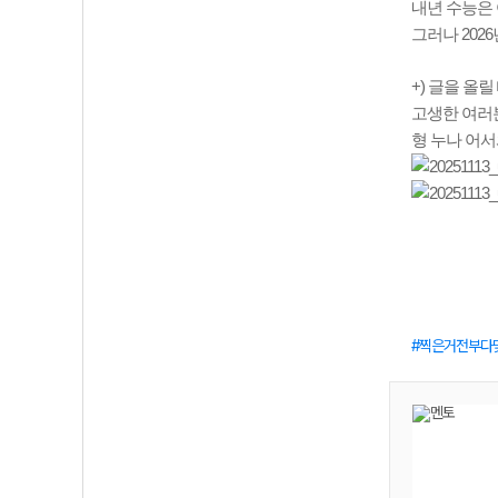
내년 수능은
그러나 202
+) 글을 올
고생한 여러분
형 누나 어서와 .
찍은거전부다