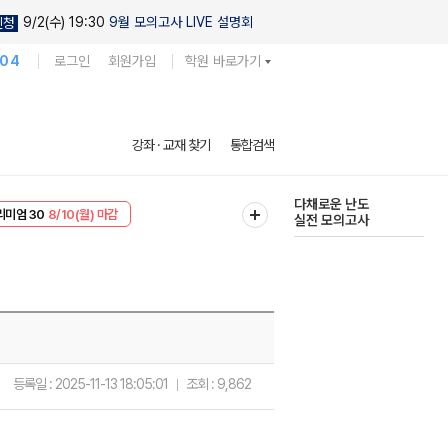
9/2(수) 19:30
9월 모의고사 LIVE 설명회
신청
104
로그인
회원가입
학원 바로가기
현우진의
강좌 · 교재 찾기
통합검색
킬링캠프 시즌1
리미엄 30
8/10(월) 마감
다채로운 난도
EVENT
8/10(월) 마감
실전 모의고사
등록일 :
2025-11-13 18:05:01
조회 :
9,862