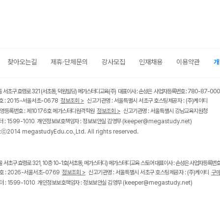
찾아오는길
제휴·단체문의
강사모집
인재채용
이용약관
개
울 서초구 효령로 321 (서초동, 덕원빌딩) 메가스터디교육(주) 대표이사 : 손성은 사업자등록번호 : 780-87-00
 : 2015-서울서초-0678
정보조회 >
신고기관명 : 서울특별시 서초구 호스팅제공자 : (주)케이티
영등록번호 : 제10176호 메가스터디원격학원
정보조회 >
신고기관명 : 서울특별시 강남교육지원청
 : 1599-1010 개인정보보호책임자 : 정보보안실 김영무
(keeper@megastudy.net)
tⓒ2014 megastudyEdu.co.,Ltd. All rights reserved.
울 서초구 효령로 321, 10층 10-1호(서초동, 메가스터디) 메가스터디교육 스토어 대표이사 : 손성은 사업자등록번호 :
 : 2026-서울서초-0769
정보조회 >
신고기관명 : 서울특별시 서초구 호스팅제공자 : (주)케이티
구매
 : 1599-1010 개인정보보호책임자 : 정보보안실 김영무
(keeper@megastudy.net)