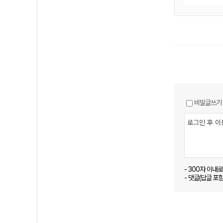
비밀글쓰기
- 300자 이내
- 댓글(답글 포