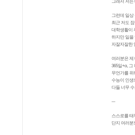
그래서 저는 
그런데 일상
최근 저도 잠
대학생활이 
하지만 일을 
자잘자잘한 일
여러분은 제 
365일+α,
무언가를 위해
수능이 인생
다들 너무 
---
스스로를 태
단지 여러분