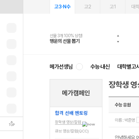
고3·N수
고2
고1
대
선물 3개 100% 당첨!
선물 100% 증정!
여름방학 스터디 캐시백
2027 러셀 단과
스마트러닝앱
메가패스
메가패스 수강생 무료혜택!
사회공헌 캠페인
행운의 선물 뽑기
메가스터디 X 올리브
메가런 썸머스쿨
강사 공개선발
설문 EVENT
3일 무료 체험권
메가클럽 멤버십
희망이룸 메가나눔
영
메가선생님
수능·내신
대학별고
장학생 영
메가캠페인
수능 응원
합격 선배 멘토링
이름 : 박준영
장학생 영상/칼럼
TOP
큐브 영상/칼럼(QCC)
안녕하세요 여