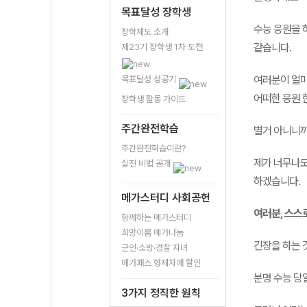
목표달성 장학생
수능 응원을 
장학제도 소개
같습니다.
제23기 장학생 1차 도전
여러분이 얼마
목표달성 성공기
어떠한 응원 
장학생 활동 가이드
주간완전학습
별거 아니니까
주간완전학습이란?
제가 너무나도
실천 비법 공개
하겠습니다.
메가스터디 사회공헌
여러분, 스스
함께하는 메가스터디
희망이룸 메가나눔
긴장을 하는 
군인·소방·경찰 자녀
메가패스 형제자매 할인
분명 수능 당
3가지 정직한 원칙