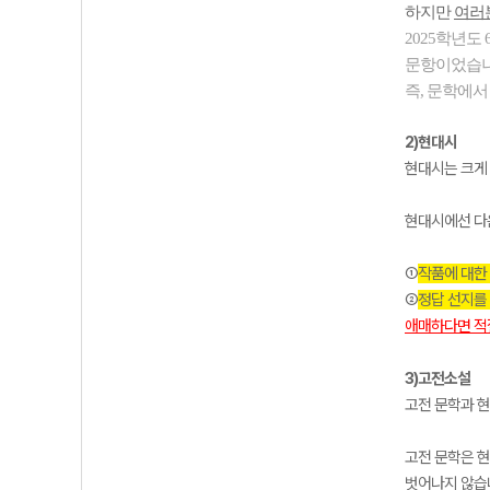
하지만
여러
2025학년도
문항이었습니
즉, 문학에서
2)현대시
현대시는 크게 
현대시에선 다
①
작품에 대한 
②
정답 선지를 
애매하다면 적
3)고전소설
고전 문학과 
고전 문학은 현
벗어나지 않습