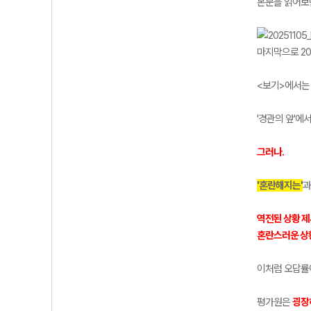
본문을 읽어보
마지막으로 20
<보기>에서는
'경관의 앞'에
그러나.
'혼란해지는'
역전된 상황 제
혼란스러운 상황
이처럼 오답률
평가원은
굉장