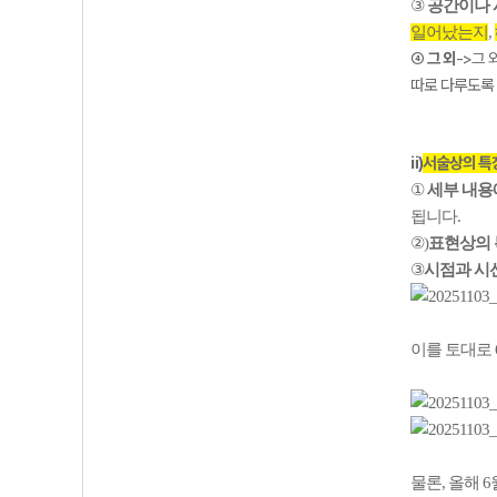
③
공간이나 
일어났는지
,
④
그 외
->그
따로 다루도록
ⅱ)
서술상의 특
①
세부 내용
됩니다.
②)
표현상의
③
시점과 시선
이를 토대로 
물론, 올해 