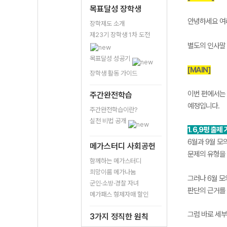
목표달성 장학생
안녕하세요 여
장학제도 소개
제23기 장학생 1차 도전
별도의 인사말
목표달성 성공기
[MAIN]
장학생 활동 가이드
이번 편에서는 
주간완전학습
예정입니다.
주간완전학습이란?
실천 비법 공개
1. 6,9평 출제
6월과 9월 모
메가스터디 사회공헌
문제의 유형을
함께하는 메가스터디
희망이룸 메가나눔
그러나 6월 모
군인·소방·경찰 자녀
판단의 근거를 
메가패스 형제자매 할인
그럼 바로 세
3가지 정직한 원칙