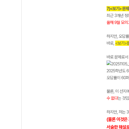
7)<보기> 문제
최근 3개년 정
올해 9월 모의
하지만, 오답률
바로,
<보기>
바로 문제로서
2025학년도 
오답률이 60퍼
물론, 이 선지
수 없다
는 것입
하지만, 저는 
(물론 이것은
서술한 해설로