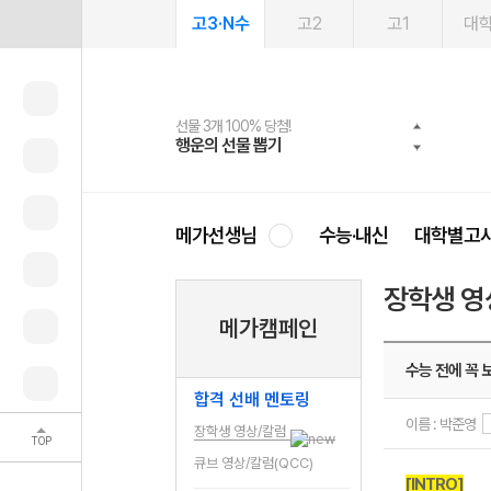
고3·N수
고2
고1
대
선물 3개 100% 당첨!
선물 100% 증정!
여름방학 스터디 캐시백
2027 러셀 단과
스마트러닝앱
메가패스
메가패스 수강생 무료혜택!
사회공헌 캠페인
행운의 선물 뽑기
메가스터디 X 올리브
메가런 썸머스쿨
강사 공개선발
설문 EVENT
3일 무료 체험권
메가클럽 멤버십
희망이룸 메가나눔
영
메가선생님
수능·내신
대학별고
장학생 영
메가캠페인
수능 전에 꼭 
합격 선배 멘토링
이름 : 박준영
장학생 영상/칼럼
TOP
큐브 영상/칼럼(QCC)
[INTRO]