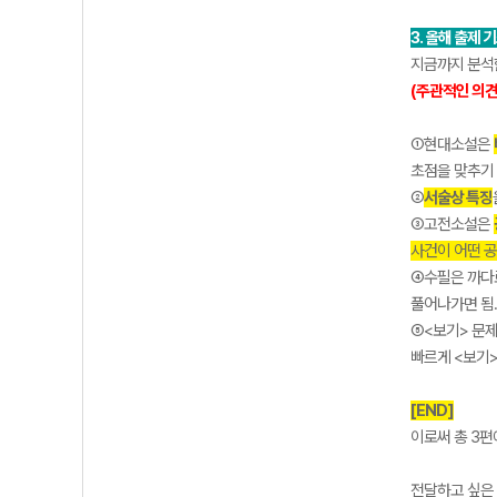
3. 올해 출제 
지금까지 분석한
(주관적인 의
①현대소설은
초점을 맞추기
②
서술상 특징
③고전소설은
사건이 어떤 
④수필은 까
풀어나가면 됨
⑤<보기> 문
빠르게 <보기
[END]
이로써 총 3편
전달하고 싶은