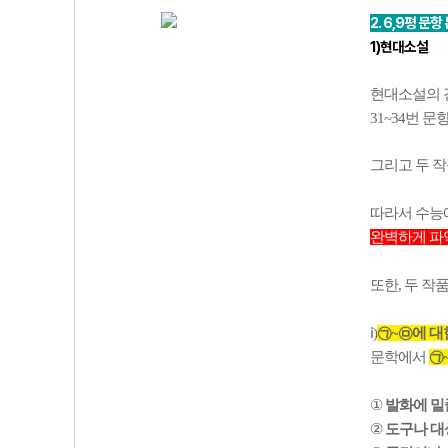
2. 6,9평 문항
1)현대소설
현대소설의 경
31~34번 
그리고 두 
따라서 수능
완벽하게 파악
또한, 두 
ⅰ)
㉠~
㉤에 대
문학에서
㉠
①
발화에 밑
②
도구나 대