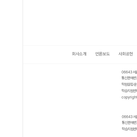
회사소개
언론보도
사회공헌
06643 서
통신판매번호
학원설립·운
학습지원센터
copyrigh
06643 서
통신판매번호
학습지원센터