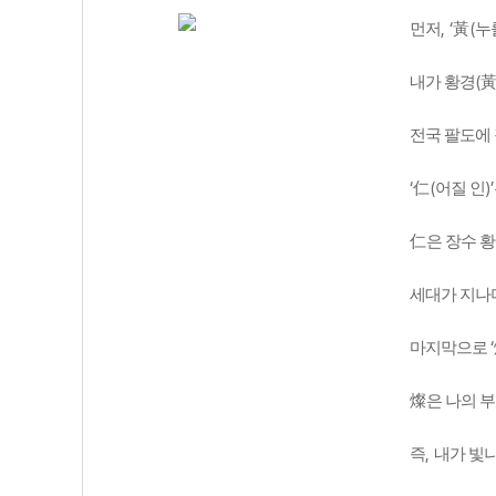
, ‘
(
먼저
黃
누
(
내가 황경
전국 팔도에 
‘
(
)’
仁
어질 인
仁
은 장수 황
세대가 지나
‘
마지막으로
燦
은 나의 
,
즉
내가 빛