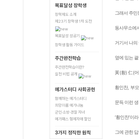
목표달성 장학생
그래서 주민
장학제도 소개
제23기 장학생 1차 도전
동사무소에서
목표달성 성공기
거기서 나의
장학생 활동 가이드
주간완전학습
옆에 있는 괄
주간완전학습이란?
(
)
(
黃
황
仁
어
실천 비법 공개
,
황인찬
부모
메가스터디 사회공헌
함께하는 메가스터디
문득 이런 
희망이룸 메가나눔
군인·소방·경찰 자녀
‘
’
황인찬
이라
메가패스 형제자매 할인
3가지 정직한 원칙
그에 관한 