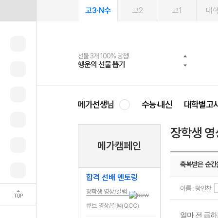
고3·N수
고2
고1
대
선물 3개 100% 당첨!
선물 100% 증정!
여름방학 스터디 캐시백
2027 러셀 단과
스마트러닝앱
메가패스
메가패스 수강생 무료혜택!
사회공헌 캠페인
행운의 선물 뽑기
메가스터디 X 올리브
메가런 썸머스쿨
강사 공개선발
설문 EVENT
3일 무료 체험권
메가클럽 멤버십
희망이룸 메가나눔
영
메가선생님
수능·내신
대학별고
장학생 영
메가캠페인
축복받은 순
합격 선배 멘토링
이름 : 황인찬
장학생 영상/칼럼
TOP
큐브 영상/칼럼(QCC)
얼마 전 급