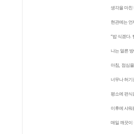
생각을 마친
현관에는 언
“
.
밥 식겠다
나는 얼른 
,
아침
점심을
너무나 허기
평소에 편식을
이후에 샤워
매일 깨끗이 