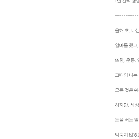
1
년 간의 경
-----------
,
올해 초
나는
알바를 했고
,
,
또한
운동
그때의 나는
모든 것은 
,
하지만
세상
돈을 버는 일
익숙치 않았