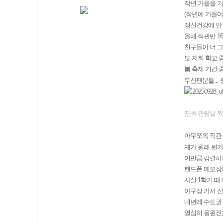
작년 가을을 
(작년에 가을야
정신건강에 안
올해 직관만 1
친구들이 너 그
또 저희 학교 
봄 축제 기간 
두산팬분들...
(단체관람날 찍
아무쪼록 직관 
제가 원래 뭔가
이만큼 강렬하
핸드폰 메모장
사실 1학기 때
야구장 가서 
내년에 수도권
열심히 응원전