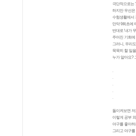
극단적으로는 '
하지만 우선은
수험생활에서 
만약 9회초에 
반대로 '내가 
주어진 기회에
그러니, 우리도
묵묵히 할 일을
누가 알아요? 
.
.
.
.
.
돌이켜보면 저
이렇게 공부 외
야구를 좋아하
그리고 야구를 