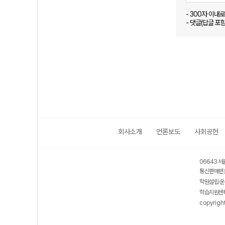
- 300자 이내
- 댓글(답글 포
회사소개
언론보도
사회공헌
06643 서
통신판매번호
학원설립·운
학습지원센터
copyrigh