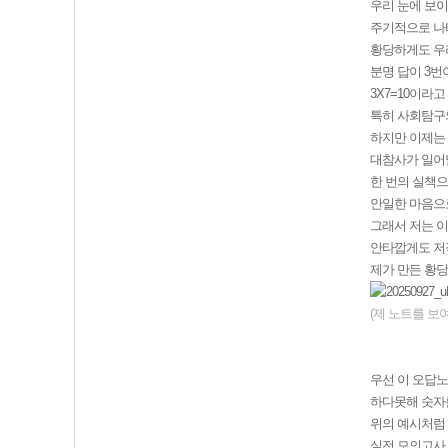
우리 눈에 보이
주기적으로 나
황당하게도 우리
분명 답이 3번
3X7=10이라
특히 사회탐구
하지만 이제는 
대참사가 일어날
한 번의 실책으
안일한 마음으
그래서 저는 이
안타깝게도 저
제가 만든 황
(제 노트를 보
우선 이 오답
하다못해 숫자
위의 예시처럼
실전 모의고사 