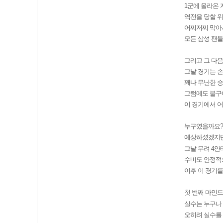
1군에 올라온 
역전을 당할 
어찌저찌 막아
모든 삼성 팬
그리고 그 다음
그날 경기는 손
꽤나 무난한 승
그럼에도 불구하
이 경기에서 
누구였을까요?
예상하셨겠지만,
그날 무려 4안
수비도 안정적
이후 이 경기를
첫 번째 마인
실수는 누구나 
오히려 실수를