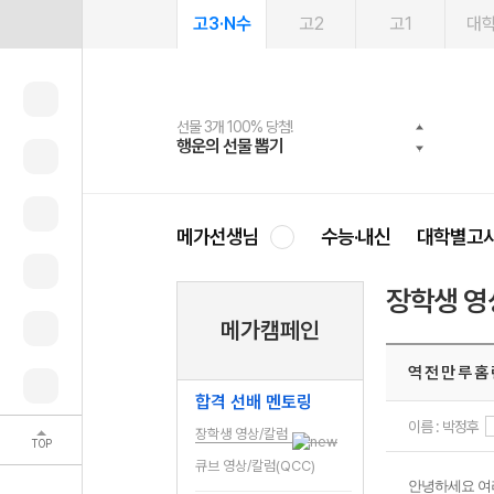
고3·N수
고2
고1
대
선물 3개 100% 당첨!
선물 100% 증정!
여름방학 스터디 캐시백
2027 러셀 단과
스마트러닝앱
메가패스
메가패스 수강생 무료혜택!
사회공헌 캠페인
행운의 선물 뽑기
메가스터디 X 올리브
메가런 썸머스쿨
강사 공개선발
설문 EVENT
3일 무료 체험권
메가클럽 멤버십
희망이룸 메가나눔
영
메가선생님
수능·내신
대학별고
장학생 영
메가캠페인
역 전 만 루 홈 
합격 선배 멘토링
이름 : 박정후
장학생 영상/칼럼
TOP
큐브 영상/칼럼(QCC)
안녕하세요 여