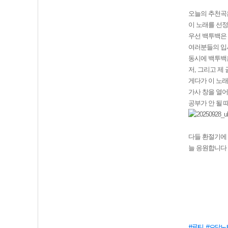
오늘의 추천
이 노래를 선정
우선 백투백은 
여러분들의 입
동시에 백투백은
저, 그리고 제
게다가 이 노
가사 창을 열
공부가 안 될 
다들 환절기에
늘 응원합니다 
루틴
오답노