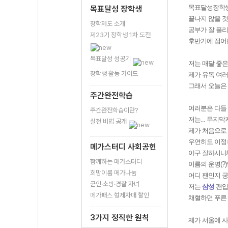
목표달성장학생
목표달성 장학생
끝나지 않을 것
장학제도 소개
공부가 잘 풀리
제23기 장학생 1차 도전
후반기에 접어
목표달성 성공기
저는 매달 좋은
장학생 활동 가이드
제가 유독 여
그래서 오늘은 
주간완전학습
여러분은 다들
주간완전학습이란?
저는... 무지
실천 비법 공개
제가 처음으로
우연히도 이정
메가스터디 사회공헌
야구 잘하시냐
함께하는 메가스터디
이름의 운명(?
희망이룸 메가나눔
어디 팬인지 
군인·소방·경찰 자녀
저는
삼성
팬입
메가패스 형제자매 할인
채혈하면 푸른
3가지 정직한 원칙
제가 서울에 사