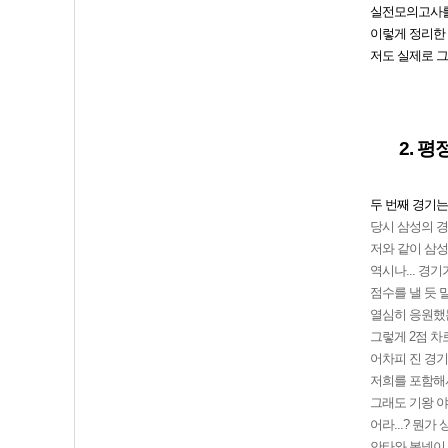
실전모의고사를
이렇게 정리한
저도 실제로 그
2. 
두 번째 경기는
당시 삼성의 경
저와 같이 삼
역시나... 경
점수를 낼 듯 
열심히 응원했
그렇게 2점 차
어차피 진 경기
저희를 포함해
그래도 기왕 
어라...? 뭔
안타와 볼넷이