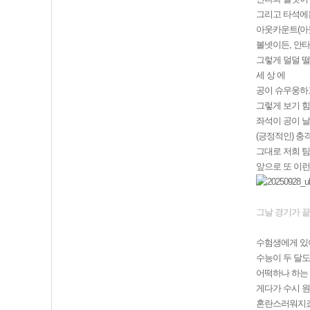
그리고 타석에
아웃카운트(아
볼넷이든, 안타
그렇게 덜덜 
세 상 에
공이 슈우웅하
그렇게 보기 힘
좌석이 공이 날
(긍정적인) 충
그대로 저희 팀은
앞으로 또 이런
그날 경기가 
수험생에게 있
수능이 두 달도
어떡하나 하는 
게다가 수시 원
혼란스러워지죠