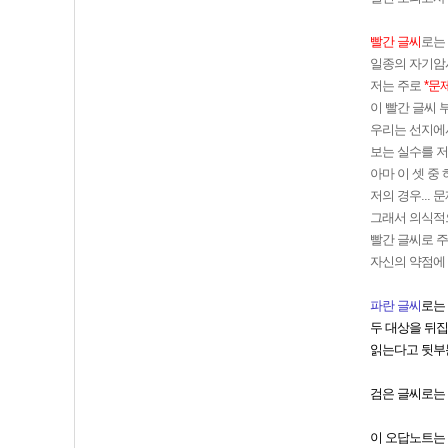
빨간 글씨
로는
일종의 자기암
저는 주로
*문
이 빨간 글씨 
우리는 선지에서
보는 실수를 저
아마 이 셋 중
저의 경우...
그래서 의식적으
빨간 글씨로 주
자신의 약점에 
파란 글씨
로는
두 대상을 뒤집
읽는다고 뒷부분
검은 글씨로는
이 오답노트는 