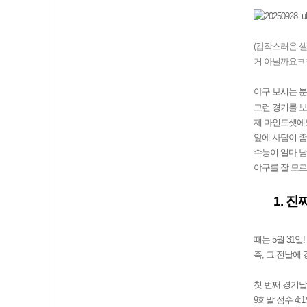
(갑작스러운 셀
거 아닐까요ㅋㅋ
야구 보시는 분
그런 경기를 보
제 마인드셋에
앞에 사담이 좀
수능이 얼마 남
야구를 잘 모
1. 
때는 5월 31일
즉, 그 전날에
첫 번째 경기날
9회말 점수 4