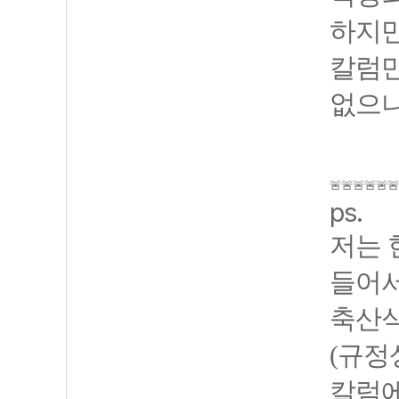
하지만
칼럼만
없으니
🚨🚨🚨🚨🚨
ps.
저는 
들어서
축산식
(규정
칼럼에