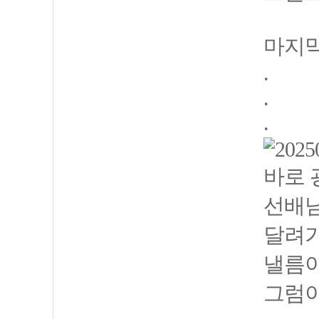
마지막
.
.
.
바로 
선배님
달려
낼름이
그럼