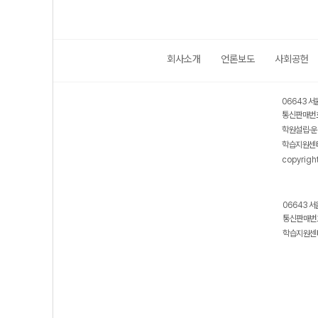
회사소개
언론보도
사회공헌
06643 서
통신판매번호
학원설립·운
학습지원센터
copyrigh
06643 서
통신판매번호
학습지원센터