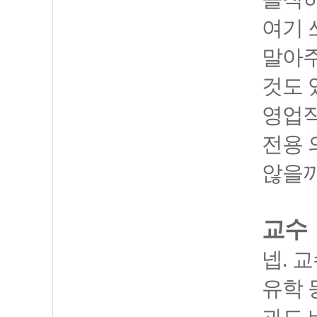
여기 
말아주
것도 
영업직
전용 
않을까
교수
넵. 
유학 