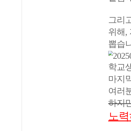
그리고
위해,
뽑습니
학교생
마지막
여러
하지만
노력