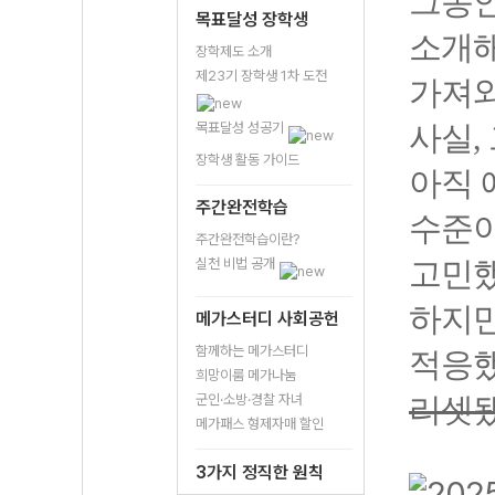
그동안
목표달성 장학생
소개해
장학제도 소개
제23기 장학생 1차 도전
가져와
목표달성 성공기
사실,
장학생 활동 가이드
아직 
주간완전학습
수준이
주간완전학습이란?
실천 비법 공개
고민
하지만
메가스터디 사회공헌
함께하는 메가스터디
적응했
희망이룸 메가나눔
군인·소방·경찰 자녀
리셋
메가패스 형제자매 할인
3가지 정직한 원칙