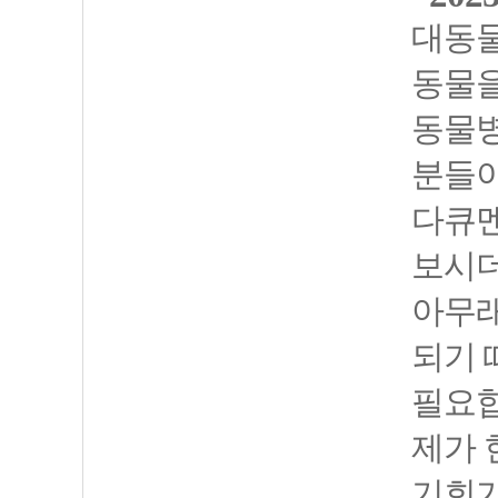
대동물
동물을
동물병
분들이
다큐멘
보시
아무래
되기 
필요
제가 
기회가