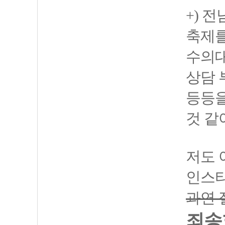
+) 
축제를
수의대
상담 
등등을
것 같
저도 
인스타
과연 
죄송