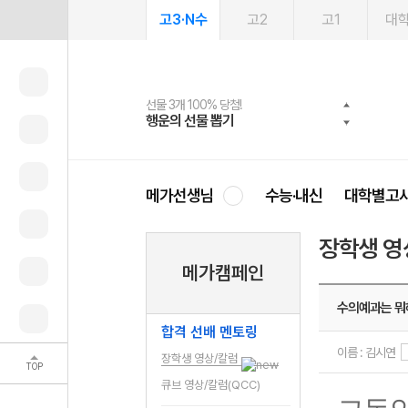
고3·N수
고2
고1
대
선물 3개 100% 당첨!
선물 100% 증정!
여름방학 스터디 캐시백
2027 러셀 단과
스마트러닝앱
메가패스
메가패스 수강생 무료혜택!
사회공헌 캠페인
행운의 선물 뽑기
메가스터디 X 올리브
메가런 썸머스쿨
강사 공개선발
설문 EVENT
3일 무료 체험권
메가클럽 멤버십
희망이룸 메가나눔
영
메가선생님
수능·내신
대학별고
장학생 영
메가캠페인
수의예과는 뭐
합격 선배 멘토링
이름 : 김시연
장학생 영상/칼럼
TOP
큐브 영상/칼럼(QCC)