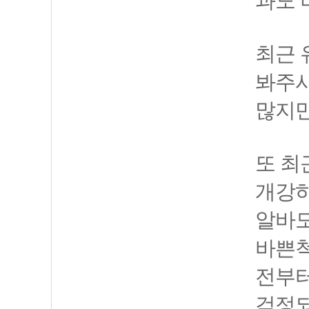
과도 
최근 
봐주시
많지만
또 최
개강하
알바도
바쁜척
전부터
걱정되