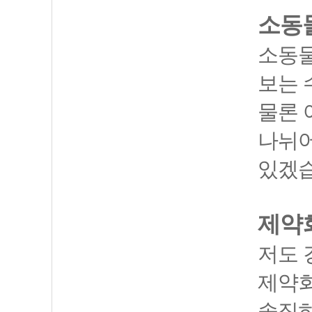
소동
소동물
보는 
물론 
나뉘어
있겠습
제약
저도 
제약회
솔직히