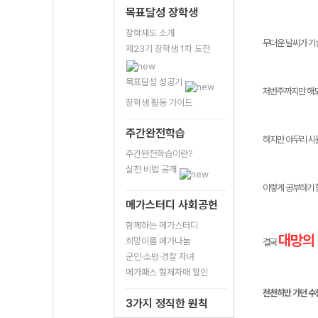
목표달성 장학생
장학제도 소개
무더운 날씨가 기
제23기 장학생 1차 도전
목표달성 성공기
저번주까지만 해도
장학생 활동 가이드
주간완전학습
하지만 아무리 시
주간완전학습이란?
실천 비법 공개
이렇게 공부하기 힘
메가스터디 사회공헌
함께하는 메가스터디
대망의 
희망이룸 메가나눔
결국
군인·소방·경찰 자녀
메가패스 형제자매 할인
천천히만 가던 수
3가지 정직한 원칙