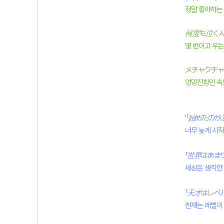
정말 좋아하는
何度も泣くん
몇 번이고 우는
メチャクチャ
엉망진창인 속
'「始めたのが
너무 늦게 시
「世界はあま
세상은 생각한
「天才はレベ
천재는 레벨이