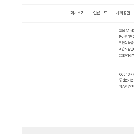
회사소개
언론보도
사회공헌
06643 서
통신판매번호
학원설립·운
학습지원센터
copyrigh
06643 서
통신판매번호
학습지원센터