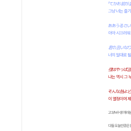
「てかお前が
그냥 너는 즐기
ああうるさい
아아 시끄러워
君の言いな
너의 말대로 
僕はやっぱ
나는 역시 그 
そんな熱よど
이 열정이여 제
고3/N수생 여러분
다들 오늘만큼은 