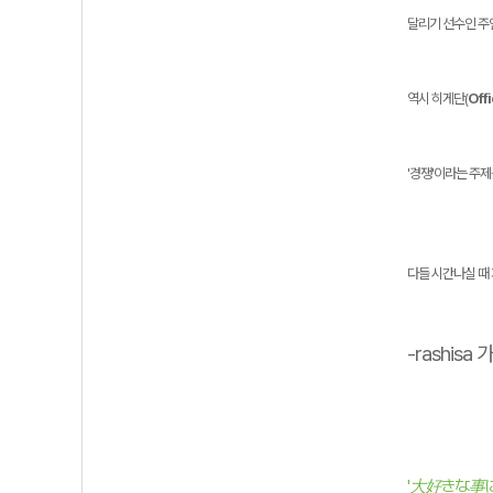
달리기 선수인 주
역시 히게단(
Off
'경쟁'이라는 주
다들 시간나실 때 
-rashisa
'大好きな事