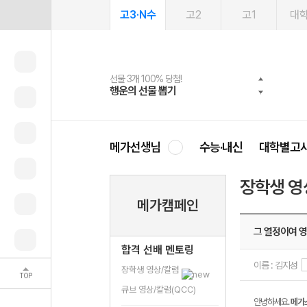
고3·N수
고2
고1
대
선물 3개 100% 당첨!
선물 100% 증정!
여름방학 스터디 캐시백
2027 러셀 단과
스마트러닝앱
메가패스
메가패스 수강생 무료혜택!
사회공헌 캠페인
행운의 선물 뽑기
메가스터디 X 올리브
메가런 썸머스쿨
강사 공개선발
설문 EVENT
3일 무료 체험권
메가클럽 멤버십
희망이룸 메가나눔
영
메가선생님
수능·내신
대학별고
장학생 영
메가캠페인
그 열정이여 
합격 선배 멘토링
이름 : 김지성
장학생 영상/칼럼
TOP
큐브 영상/칼럼(QCC)
안녕하세요.
메가