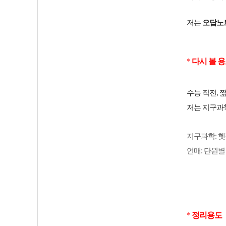
저는
오답노
*
다시 볼 
수능 직전, 
저는 지구과
지구과학: 
언매: 단원별
*
정리용도