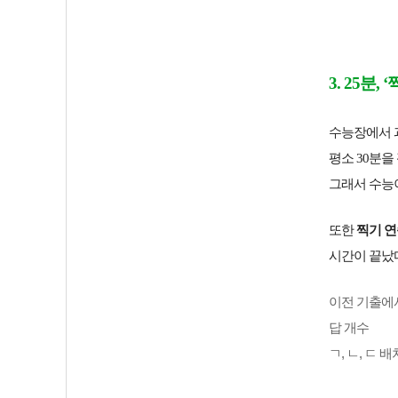
3. 25분, 
수능장에서 과
평소 30분을
그래서 수능
또한
찍기 
시간이 끝났다
이전 기출에
답 개수
ㄱ, ㄴ, ㄷ 배