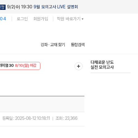
9/2(수) 19:30
9월 모의고사 LIVE 설명회
신청
104
로그인
회원가입
학원 바로가기
현우진의
강좌 · 교재 찾기
통합검색
킬링캠프 시즌1
리미엄 30
8/10(월) 마감
다채로운 난도
EVENT
8/10(월) 마감
실전 모의고사
등록일 :
2025-08-12 10:18:11
조회 :
23,366