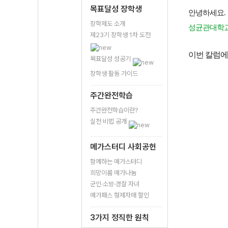
목표달성 장학생
안녕하세요.
장학제도 소개
성균관대학교 
제23기 장학생 1차 도전
이번 칼럼
목표달성 성공기
장학생 활동 가이드
주간완전학습
주간완전학습이란?
실천 비법 공개
메가스터디 사회공헌
함께하는 메가스터디
희망이룸 메가나눔
군인·소방·경찰 자녀
메가패스 형제자매 할인
3가지 정직한 원칙