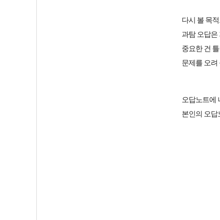
다시 볼 목
과탐 오답은
중요한 건
틀
문제를 오려
오답노트에 너
본인의 오답