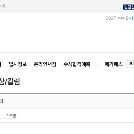
학생
알람
2027 수능
D-
프
사
입시정보
온라인서점
수시합격예측
메가패스
상/칼럼
법
스크랩