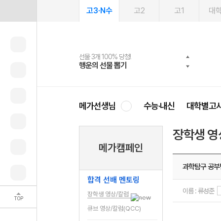
고3·N수
고2
고1
대
선물 3개 100% 당첨!
선물 100% 증정!
여름방학 스터디 캐시백
2027 러셀 단과
스마트러닝앱
메가패스
메가패스 수강생 무료혜택!
사회공헌 캠페인
행운의 선물 뽑기
메가스터디 X 올리브
메가런 썸머스쿨
강사 공개선발
설문 EVENT
3일 무료 체험권
메가클럽 멤버십
희망이룸 메가나눔
영
메가선생님
수능·내신
대학별고
장학생 영
메가캠페인
과학탐구 공부
합격 선배 멘토링
이름 : 류성준
장학생 영상/칼럼
TOP
큐브 영상/칼럼(QCC)