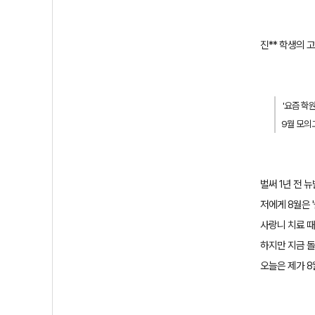
진
**
학생의 
'
요즘 학
9
월 모의
벌써
1
년 전
뉴
저에게
8
월은
'
사랑니 치료 
하지만 지금 
오늘은 제가
8