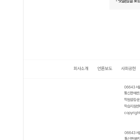
- 댓글(답글 포
회사소개
언론보도
사회공헌
06643 서
통신판매번호
학원설립·운
학습지원센터
copyrigh
06643 서
통신판매번호