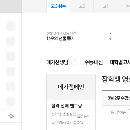
고3·N수
고2
고1
대
선물 3개 100% 당첨!
선물 100% 증정!
2027 러셀 단과
스마트러닝앱
메가패스
메가패스 수강생 무료혜택!
사회공헌 캠페인
행운의 선물 뽑기
메가스터디 X 올리브
강사 공개선발
설문 EVENT
3일 무료 체험권
메가클럽 멤버십
희망이룸 메가나눔
영
메가선생님
수능·내신
대학별고
장학생 영
메가캠페인
8월 2주 수
합격 선배 멘토링
이름 : 류성준
장학생 영상/칼럼
TOP
큐브 영상/칼럼(QCC)