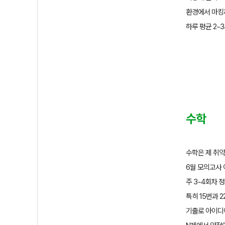
환경에서 마킹
하루 평균
2~3
수학
수학은 제 취
6
월 모의고사 
주
3~4
회차 
특히
15
번과
2
기출로 아이디