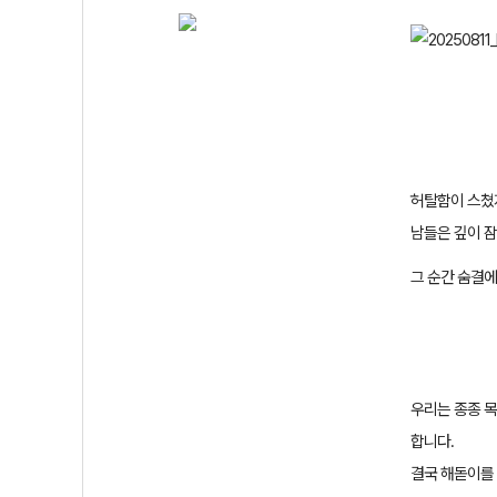
허탈함이 스쳤
남들은 깊이 잠
그 순간 숨결
우리는 종종 
합니다
.
결국 해돋이를