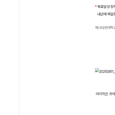
*
목표달성 장
내년에 목달장
예
)
성균관대학교
마지막은 귀여운