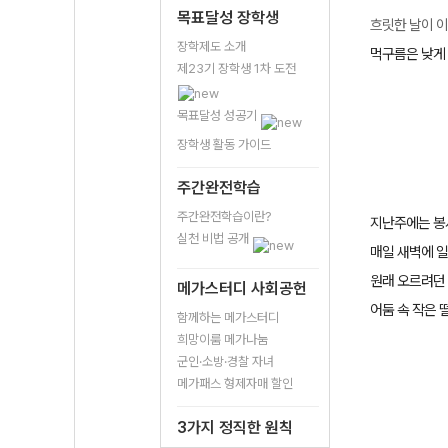
목표달성 장학생
흐릿한 날이 
장학제도 소개
먹구름은 낮게
제23기 장학생 1차 도전
목표달성 성공기
장학생 활동 가이드
주간완전학습
주간완전학습이란?
지난주에는 봉
실천 비법 공개
매일 새벽에 
원래 오르려던
메가스터디 사회공헌
어둠 속 작은 
함께하는 메가스터디
희망이룸 메가나눔
군인·소방·경찰 자녀
메가패스 형제자매 할인
3가지 정직한 원칙