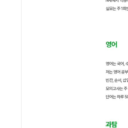
N
제에서 약점
실모는 주
1
회
영어
영어는 국어
,
저는 영어 공
빈칸
,
순서
,
삽
모의고사는 주
단어는 하루
5
과탐