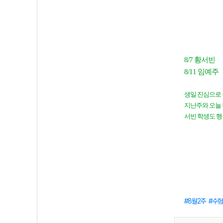
8/7 황서빈
8/11 임예주
생일 진심으로
지난주와 오늘 
서빈 학생도 행
8월2주
수험