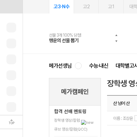
고3·N수
고2
고1
대
선물 3개 100% 당첨!
선물 100% 증정!
여름방학 스터디 캐시백
2027 러셀 단과
스마트러닝앱
메가패스
메가패스 수강생 무료혜택!
사회공헌 캠페인
행운의 선물 뽑기
메가스터디 X 올리브
메가런 썸머스쿨
강사 공개선발
설문 EVENT
3일 무료 체험권
메가클럽 멤버십
희망이룸 메가나눔
영
메가선생님
수능·내신
대학별고
장학생 영
메가캠페인
산 넘어 산
합격 선배 멘토링
이름 : 조상윤
장학생 영상/칼럼
TOP
큐브 영상/칼럼(QCC)