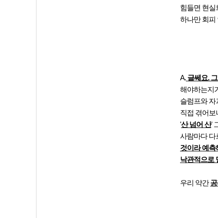
힘들면 현실회
하나만 회피 
A.
글쎄요. 
해야하는지가 
슬럼프와 자
직접 겪어보니
'
산 넘어 산
'
사람마다 다
것이라 예측해
낙관적으로 
우리 약간
공