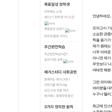
목표달성 장학생
장학제도 소개
안녕하세요,
제23기 장학생 1차 도전
모의고사 기
목표달성 성공기
소심한 관종
장학생 활동 가이드
찍을 용기가 
제가 원래는 
주간완전학습
너무 어려운
주간완전학습이란?
아니면 제가 
실천 비법 공개
무엇보다 '나
여태껏 해본 
메가스터디 사회공헌
함께하는 메가스터디
그런 의미에
희망이룸 메가나눔
여러분들 대
군인·소방·경찰 자녀
누구나 떨리고
메가패스 형제자매 할인
최근에 인스
3가지 정직한 원칙