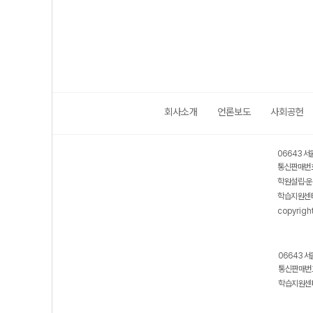
회사소개
언론보도
사회공헌
06643 서
통신판매번호
학원설립·운
학습지원센터
copyrigh
06643 서
통신판매번호
학습지원센터