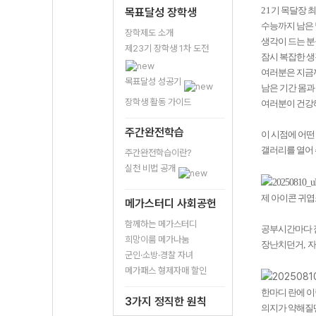
21
기 목달장 
목표달성 장학생
수능까지 남은 
장학제도 소개
생각이 드는 분
제23기 장학생 1차 도전
잠시 복잡한 
여러분은 지금
목표달성 성공기
남은 기간 몸과
장학생 활동 가이드
여러분이 건강
주간완전학습
이 시점에 어떤
갤러리를 열어
주간완전학습이란?
실천 비법 공개
제 아이콘 귀
메가스터디 사회공헌
함께하는 메가스터디
공부시간마다 
희망이룸 메가나눔
장난치던거
,
자
군인·소방·경찰 자녀
메가패스 형제자매 할인
한마디 란에 
3가지 정직한 원칙
의지가 약해질