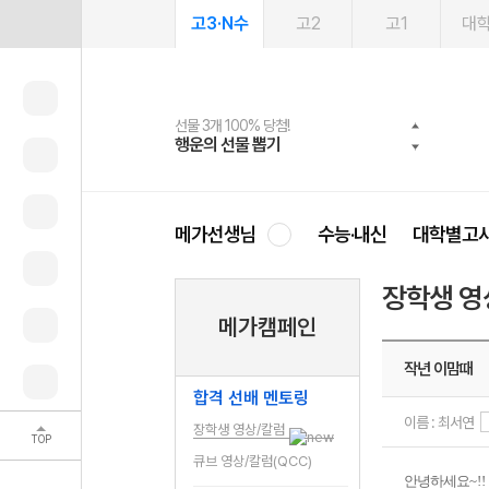
고3·N수
고2
고1
대
선물 3개 100% 당첨!
선물 100% 증정!
여름방학 스터디 캐시백
2027 러셀 단과
스마트러닝앱
메가패스
메가패스 수강생 무료혜택!
사회공헌 캠페인
행운의 선물 뽑기
메가스터디 X 올리브
메가런 썸머스쿨
강사 공개선발
설문 EVENT
3일 무료 체험권
메가클럽 멤버십
희망이룸 메가나눔
영
메가선생님
수능·내신
대학별고
장학생 영
메가캠페인
작년 이맘때
합격 선배 멘토링
이름 : 최서연
장학생 영상/칼럼
TOP
큐브 영상/칼럼(QCC)
안녕하세요
~!!