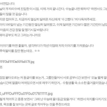
최서연입니다
.
날이 두자리수에 진입한 이 시점
,
이제 거의 끝나간다
,
수능끝나면 뭐하지
?
하면서도 그
들이 많을 것 같습니다
.
생각은 접어두고
,
지금까지 열심히 달려온 자신에게
‘
수고했다
.’
며 다독여주세요
.
까지
100
일이 넘는 기간동안 열심히 달려왔고
,
이제 달려온 기간보다 짧은 기간만이 남
 마음의 건강 정말 잘 챙기시길 바랍니다
해야 공부도 하고 그러는거니까요
메가스터디
 이야기를 하면 좋을까
,
생각하다가 작년 이맘때 저의 이야기를 가져왔습니다
 추억팔이를 잠깐 했는데요
..
ㅎㅎ
엽죠
점점 불타오르는 저 동글이를 보는거
,
그룹만들어서 서로 공부시간 보면서
‘
오늘 왤케 
습시간에 열품타 꺼져있으면 서로 깨우기 하던거
,..
수험생활 속 소소한 즐거움이였습
이렇게 적어두고 종종 보면서
‘
그래 난 수능때 올
1
등급 맞을거다
.’
하면서 의지를 다지기도
땐
,
목표를 잘 보이는 곳에 글로 적어두는 것을 추천드려요