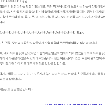
희들끼리 인정한 하늘 맛집이였는데요
,
특히 딱 저녁시간에 노을지는 하늘이 정말 예뻤
감상하고
,
사진을 찍기도 했습니다
.
제 열람실 자리가 창가 자리였을 때는
,
공부하다가도 
지나쳤던 주변의 하늘
,
꽃
,
나무
,
별
,
달도 관심을 갖고 보니까 아름답게 느껴지고
,
일상 속
니다
.
,
친구들
..
주변의 소중한 사람들이 제 수험생활의 든든한 버팀목이 되어줬습니다
.
 때
,
내가 목표를 낮게 잡았다면 이렇게까진 열심히 안해도 되지 않았을까 하며 목표를 
 다시 마음을 다잡을 수 있게 해주었습니다
.
정말 어린 생각이였죠
.
목표에 관계없이 주
 무너졌다면 아마 지금 매우 후회하고 있었을 것 같아요
.
치거나 힘들고
,
고민이 있다면
,
혼자서 앓지 말고 부모님
,
선생님
,
친구들에게 속마음을
효과는 굉장하답니다
.
하는것도 정말 환영입니다
~!!