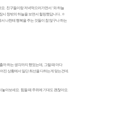
어요
.
친구들이랑 저녁먹으러가면서
‘
와 하늘
잠시 창밖의 하늘을 보면서 힐링했답니다
..
ㅎ
에서 나한테 행복을 주는 것들이 참 많구나 하는
낮출까 하는 생각까지 했었는데
,
그럴 때 마다
어진 상황에서 일단 최선을 다하는게 맞는건데
.
 터놓아보세요
.
힘들 때 주위에 기대도 괜찮아요
.