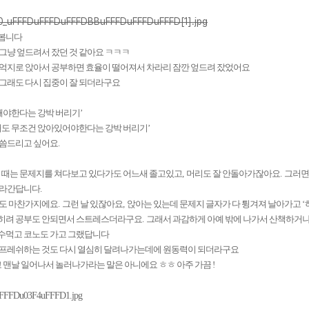
봅니다
그냥 엎드려서 잤던 것 같아요 ㅋㅋㅋ
 억지로 앉아서 공부하면 효율이 떨어져서 차라리 잠깐 엎드려 잤었어요
그래도 다시 집중이 잘 되더라구요
 깨야한다는 강박 버리기
’
때도 무조건 앉아있어야한다는 강박 버리기
’
말씀드리고 싶어요
.
깰 때는 문제지를 쳐다보고 있다가도 어느새 졸고있고
,
머리도 잘 안돌아가잖아요
.
그러면
올라간답니다
.
때도 마찬가지에요
.
그런 날 있잖아요
,
앉아는 있는데 문제지 글자가 다 튕겨져 날아가고
‘
히려 공부도 안되면서 스트레스더라구요
.
그래서 과감하게 아예 밖에 나가서 산책하거
수먹고 코노도 가고 그랬답니다
리프레쉬하는 것도 다시 열심히 달려나가는데에 원동력이 되더라구요
고 맨날 일어나서 놀러나가라는 말은 아니에요 ㅎㅎ 아주 가끔
!