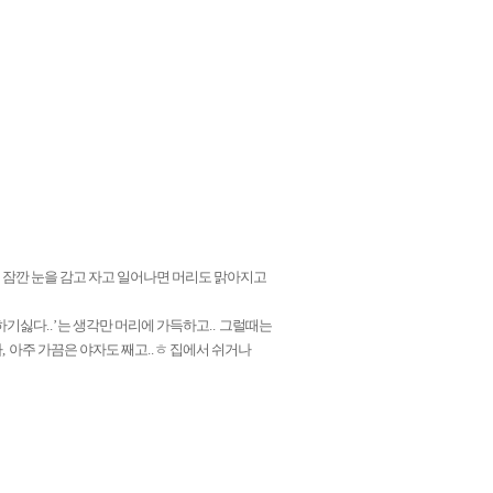
 잠깐 눈을 감고 자고 일어나면 머리도 맑아지고
하기싫다
..’
는 생각만 머리에 가득하고
..
그럴때는
나
,
아주 가끔은 야자도 째고
..
ㅎ 집에서 쉬거나