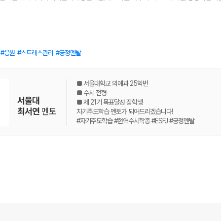
응원
스트레스관리
긍정멘탈
■ 서울대학교 의예과 25학번
■ 수시 전형
서울대
■ 제 21기 목표달성 장학생
최서연
멘토
자기주도학습 멘토가 되어드리겠습니다!
#자기주도학습 #현역수시학종 #ESFJ #긍정멘탈