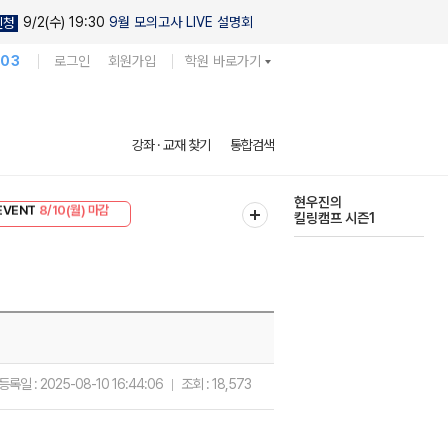
9/2(수) 19:30
9월 모의고사 LIVE 설명회
신청
103
로그인
회원가입
학원 바로가기
다채로운 난도
강좌 · 교재 찾기
통합검색
실전 모의고사
EVENT
8/10(월) 마감
현우진의
리미엄 30
8/10(월) 마감
킬링캠프 시즌1
등록일 :
2025-08-10 16:44:06
조회 :
18,573