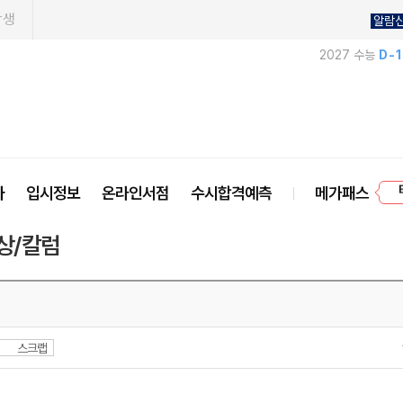
학생
알람
2027 수능
D-
사
입시정보
온라인서점
수시합격예측
메가패스
프
상/칼럼
스크랩