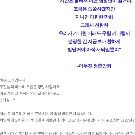
“
시간은 흘러서 이건 명장면이 될거야
조금은 씁쓸하겠지만
지나면 아련한 만화
그래서 찬란한
우리가 기다린 미래도 우릴 기다릴까
분명한 건 지금보다 환하게
빛날거야 아직 서막일뿐야
”
-
이무진 청춘만화
아하는 노래입니다
.
이무진님의 목소리 조합은 정말 사랑이죠
 위로가 되고 마음의 안정을 주더라구요
보시길
..!!!
처럼, 여러분의 지금은 분명 시간이 흘러 명장면이 될겁니다.
치열하게 노력한 기억이, 돌이켜보면 추억이고 살아가는데 있어서 아주 소중하고 값진 경
년 이맘때 이야기가 여러분에게 응원이든, 위로이든, 하루의 리프레쉬이든, 긍정적인 기