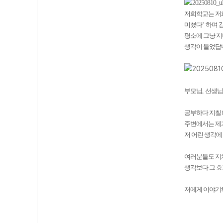
저희학교는 저
미쳤다
’
하며 
평소에 그냥 
생각이 들었답
부모님
,
선생님
공부하다 지칠
주변에서는 제가
저 어린 생각에
여러분들도 지
생각보다 그 
저에게 이야기