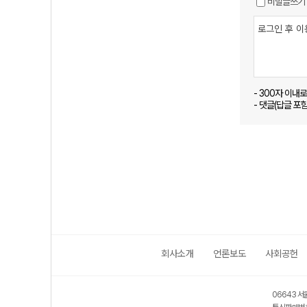
비밀글쓰기
- 300자 이내
- 댓글(답글 포
회사소개
언론보도
사회공헌
06643 서