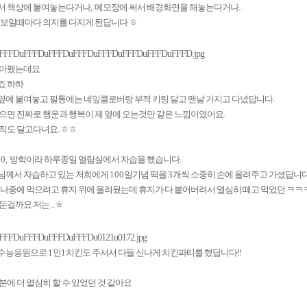
서 책상에 붙여놓는다거나
,
메모장에 써서 배경화면을 해놓는다거나
..
 보일때마다 의지를 다지게 된답니다 ㅎ
좋아했는데요
죠 하하
옆에 붙여놓고 필통에는 네잎클로버랑 부적 키링 달고 맨날 가지고 다녔답니다.
으면 진짜로 행운과 행복이 제 옆에 오는것만 같은 느낌이였어요.
직도 달고다녀요..ㅎㅎ
00,
방학이라 하루종일 열람실에서 자습을 했습니다
.
님께서 자습하고 있는 저희에게
100
일기념 떡을
3
개씩 소중히 손에 올려주고 가셨답니다
 나중에 먹으려고 휴지 위에 올려뒀는데 휴지가 다 붙어버려서 열심히 떼고 먹었던 ㅋㅋ
려둔걸까요 저는
..
ㅎ
 수능응원으로
1
인
1
치킨도 주셔서 다들 신나게 치킨파티를 했답니다!!
분에 더 열심히 할 수 있었던 것 같아요