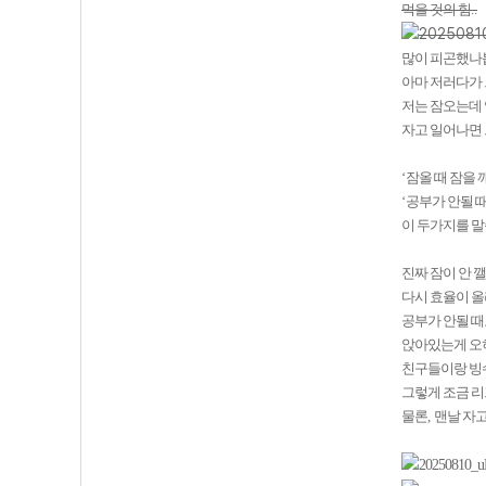
먹을 것의 힘
..
많이 피곤했나
아마 저러다가 
저는 잠오는데
자고 일어나면 
‘
잠올 때 잠을
‘
공부가 안될 
이 두가지를 
진짜 잠이 안 
다시 효율이 
공부가 안될 
앉아있는게 오
친구들이랑 빙
그렇게 조금 
물론
,
맨날 자