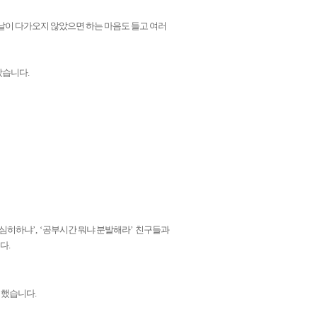
날이 다가오지 않았으면 하는 마음도 들고 여러
았습니다
.
열심히하냐
’, ‘
공부시간 뭐냐 분발해라
’
친구들과
니다
.
 했습니다
.