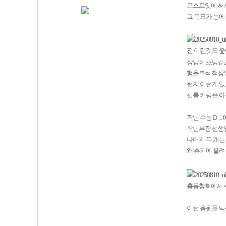
포스트잇에 써
그 목표가 눈에
전 이런것도 
상당히 초딩같
행운부적 책상
왠지 이런게 있
필통 키링은 아
작년 수능
D-1
학년부장 선생
나머지 두 개는
왜 휴지에 올
총동창회에서
이런 응원들 덕