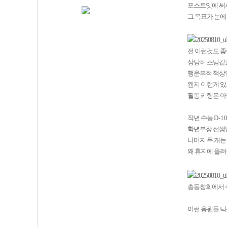
포스트잇에 써
그 목표가 눈에
전 이런것도 
상당히 초딩같
행운부적 책상
왠지 이런게 있
필통 키링은 아
작년 수능
D-1
학년부장 선생
나머지 두 개는
왜 휴지에 올
총동창회에서
이런 응원들 덕