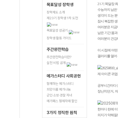
21
기 목달장 
목표달성 장학생
수능까지 남은 
장학제도 소개
생각이 드는 분
제23기 장학생 1차 도전
잠시 복잡한 
여러분은 지금
목표달성 성공기
남은 기간 몸과
장학생 활동 가이드
여러분이 건강
주간완전학습
이 시점에 어떤
갤러리를 열어
주간완전학습이란?
실천 비법 공개
제 아이콘 귀
메가스터디 사회공헌
함께하는 메가스터디
공부시간마다 
희망이룸 메가나눔
장난치던거
,
자
군인·소방·경찰 자녀
메가패스 형제자매 할인
한마디 란에 
3가지 정직한 원칙
의지가 약해질