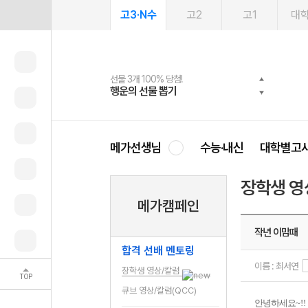
고3·N수
고2
고1
대
선물 3개 100% 당첨!
선물 100% 증정!
여름방학 스터디 캐시백
2027 러셀 단과
스마트러닝앱
메가패스
메가패스 수강생 무료혜택!
사회공헌 캠페인
행운의 선물 뽑기
메가스터디 X 올리브
메가런 썸머스쿨
강사 공개선발
설문 EVENT
3일 무료 체험권
메가클럽 멤버십
희망이룸 메가나눔
영
메가선생님
수능·내신
대학별고
장학생 영
메가캠페인
작년 이맘때
합격 선배 멘토링
이름 : 최서연
장학생 영상/칼럼
TOP
큐브 영상/칼럼(QCC)
안녕하세요
~!!