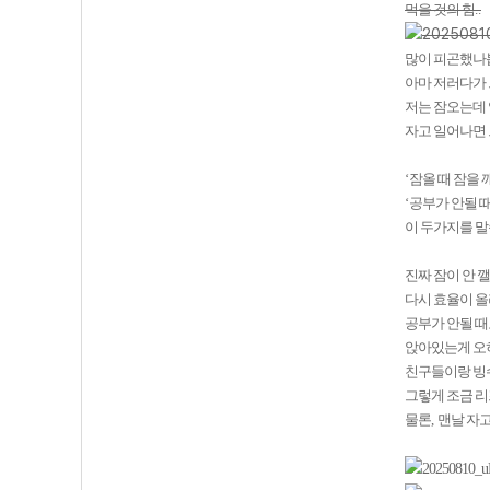
먹을 것의 힘
..
많이 피곤했나
아마 저러다가 
저는 잠오는데
자고 일어나면 
‘
잠올 때 잠을
‘
공부가 안될 
이 두가지를 
진짜 잠이 안 
다시 효율이 
공부가 안될 
앉아있는게 오
친구들이랑 빙
그렇게 조금 
물론
,
맨날 자