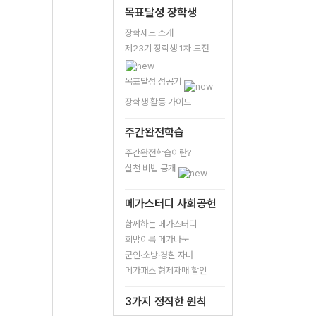
목표달성 장학생
장학제도 소개
제23기 장학생 1차 도전
목표달성 성공기
장학생 활동 가이드
주간완전학습
주간완전학습이란?
실천 비법 공개
메가스터디 사회공헌
함께하는 메가스터디
희망이룸 메가나눔
군인·소방·경찰 자녀
메가패스 형제자매 할인
3가지 정직한 원칙