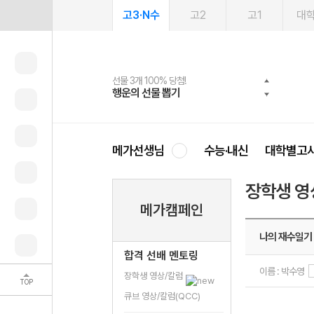
고3·N수
고2
고1
대
선물 3개 100% 당첨!
선물 100% 증정!
여름방학 스터디 캐시백
2027 러셀 단과
스마트러닝앱
메가패스
메가패스 수강생 무료혜택!
사회공헌 캠페인
행운의 선물 뽑기
메가스터디 X 올리브
메가런 썸머스쿨
강사 공개선발
설문 EVENT
3일 무료 체험권
메가클럽 멤버십
희망이룸 메가나눔
영
메가선생님
수능·내신
대학별고
장학생 영
메가캠페인
나의 재수일기 
합격 선배 멘토링
이름 : 박수영
장학생 영상/칼럼
TOP
큐브 영상/칼럼(QCC)