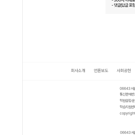
- 300자 이내
- 댓글(답글 포
회사소개
언론보도
사회공헌
06643 서
통신판매번호
학원설립·운
학습지원센터
copyrigh
06643 서