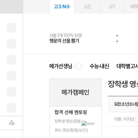
고3·N수
고2
고1
대
선물 3개 100% 당첨!
선물 100% 증정!
여름방학 스터디 캐시백
2027 러셀 단과
스마트러닝앱
메가패스
메가패스 수강생 무료혜택!
사회공헌 캠페인
행운의 선물 뽑기
메가스터디 X 올리브
메가런 썸머스쿨
강사 공개선발
설문 EVENT
3일 무료 체험권
메가클럽 멤버십
희망이룸 메가나눔
영
메가선생님
수능·내신
대학별고
장학생 영
메가캠페인
모든소년소녀
합격 선배 멘토링
이름 : 이지안
장학생 영상/칼럼
TOP
큐브 영상/칼럼(QCC)