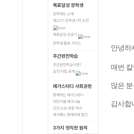
목표달성 장학생
장학제도 소개
제23기 장학생 1차 도전
목표달성 성공기
장학생 활동 가이드
안녕하세
주간완전학습
주간완전학습이란?
매번 칼
실천 비법 공개
많은 분
메가스터디 사회공헌
함께하는 메가스터디
희망이룸 메가나눔
감사합니
군인·소방·경찰 자녀
메가패스 형제자매 할인
3가지 정직한 원칙