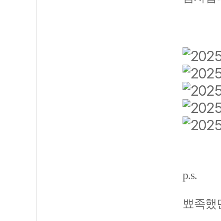
p.s.
뾰족했던