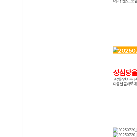
메가
멘토
모
성심당을 
P 성향인 저는, 
다음
날
곧바로
대