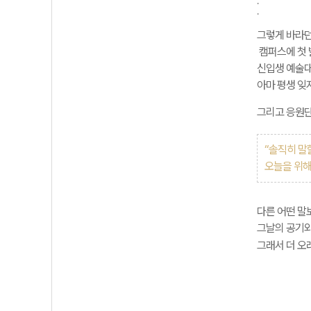
.
.
그렇게 바라던
캠퍼스에 첫 
신입생 예술대
아마 평생 잊
그리고 응원단
“
솔직히
말
오늘을
위
다른
어떤
말
그날의
공기
그래서
더
오