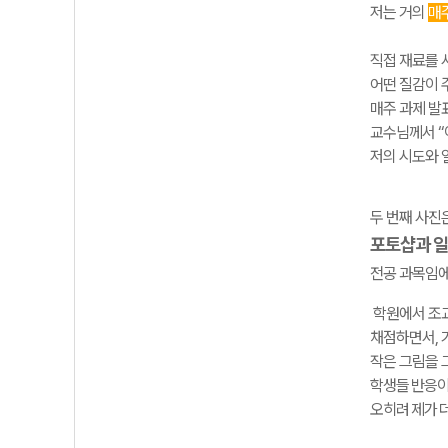
저는 거의
매
직접 재료를 
어떤 질감이 
매주 과제 발
교수님께서 “
저의 시도와 
두 번째 사진
포토샵과 일
전공 과목임
학원에서 조교
채점하면서, 
작은 그림을 
학생들
반응
오히려
제가