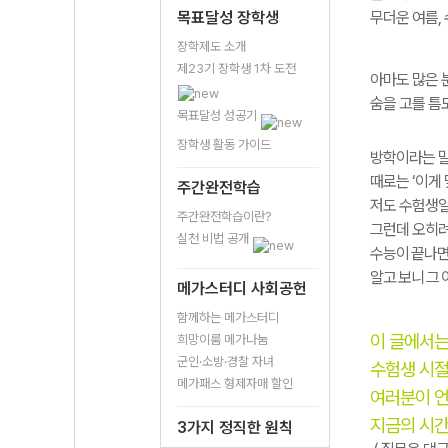
목표달성 장학생
무더운 여름,
장학제도 소개
제23기 장학생 1차 도전
아마도 많은 
숨을 고를 틈
목표달성 성공기
장학생 활동 가이드
방학이라는 말
때로는 ‘이게 
주간완전학습
저도 수험생일
주간완전학습이란?
그런데 오히려
실천 비법 공개
수능이
끝나
알고
보니
그
메가스터디 사회공헌
함께하는 메가스터디
이 글에서는
희망이룸 메가나눔
군인·소방·경찰 자녀
수험생 시절
메가패스 형제자매 할인
여러분이
지금의
시
3가지 정직한 원칙