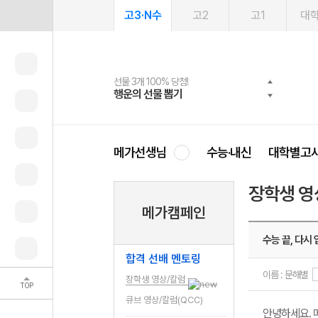
고3·N수
고2
고1
대
선물 3개 100% 당첨!
선물 100% 증정!
여름방학 스터디 캐시백
2027 러셀 단과
스마트러닝앱
메가패스
메가패스 수강생 무료혜택!
사회공헌 캠페인
행운의 선물 뽑기
메가스터디 X 올리브
메가런 썸머스쿨
강사 공개선발
설문 EVENT
3일 무료 체험권
메가클럽 멤버십
희망이룸 메가나눔
영
메가선생님
수능·내신
대학별고
장학생 영
메가캠페인
수능 끝, 다시
합격 선배 멘토링
이름 : 문해별
장학생 영상/칼럼
TOP
큐브 영상/칼럼(QCC)
안녕하세요. 