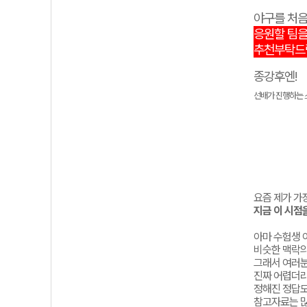
야구를 처
응원할 팀을
추천부탁드
종강후엔!
선배가
진행하는
요즘 제가 가
지금 이 시점
아마 수험생
비슷한 맥락의
그래서 여러분
진짜
어렵더
정해진
정답
참고자료는