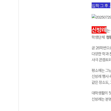
입학 그 후 ..
신방례
는
학생단체
청
곧 26학번으
다양한 학과 
사극 콘셉트와
평소에는 그
신방례 행사 
같은 장소도,
대학생활의
신방례는
분