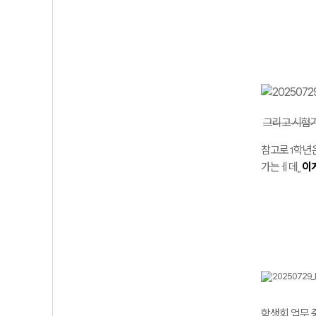
그리고
시험
참고로
학년
1
가는ㅔ데
이
,,
학생회 업무 