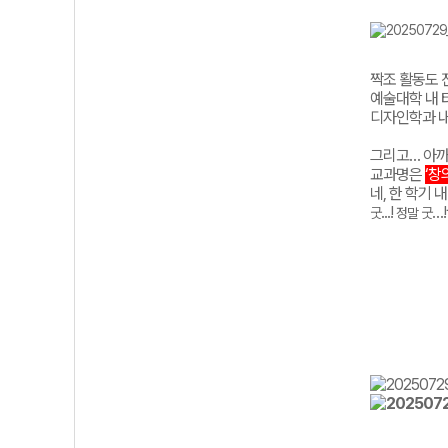
짝조 활동도 
예술대학 내 
디자인학과 내
그리고… 아까
교과명은
‘창
네, 한 학기 
...!
…
굿
정말
굿