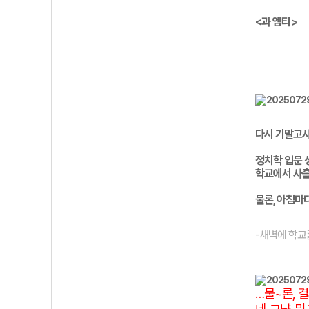
<과 엠티
>
다시 기말고
정치학 입문 
학교에서
사흘
물론
아침마
,
-새벽에
학교
…물~론, 결