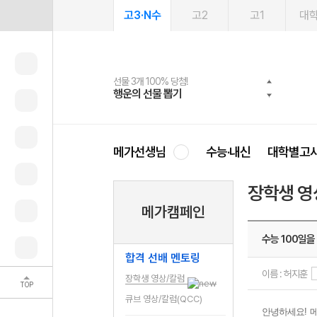
고3·N수
고2
고1
대
선물 3개 100% 당첨!
선물 100% 증정!
여름방학 스터디 캐시백
2027 러셀 단과
스마트러닝앱
메가패스
메가패스 수강생 무료혜택!
사회공헌 캠페인
행운의 선물 뽑기
메가스터디 X 올리브
메가런 썸머스쿨
강사 공개선발
설문 EVENT
3일 무료 체험권
메가클럽 멤버십
희망이룸 메가나눔
영
메가선생님
수능·내신
대학별고
장학생 영
메가캠페인
수능 100일을
합격 선배 멘토링
이름 : 허지훈
장학생 영상/칼럼
TOP
큐브 영상/칼럼(QCC)
안녕하세요
!