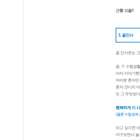
근황 끄읕
!!
3. 끝인사
끝 인사로는 
음
..!!
수험생
아까 이야기했
여러분 혼자만
혼자 견디지 
또 그 무엇보다
행복하게 이 
(
물론 수험생께
쉬고 싶으면 
야구보면서 놀