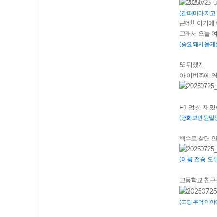
(
갈 때마다 지고
.
근데
!!
여기에 
그래서 오늘 
(
승요 돼서 올게
또 뭐했지
아 이번주에 
F1
엄청 재밌
(
영화보면 뭔말
백수로 살면 
(이름 전송 오
고등학교 친구
(
고딩 추억 이야