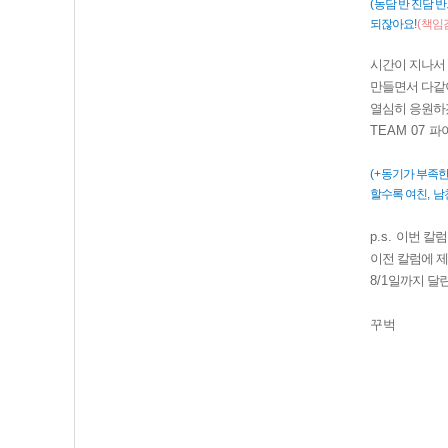
(
농담 반 진담 
되잖아요
!
(
책임
시간이 지나서
만들면서 다같
열심히 응원
TEAM 07
파
(+
동기가 부족한
할수록 여친
,
남
p.s.
이번 칼럼
이전 칼럼에 제
8/1
일까지 달
꾸벅