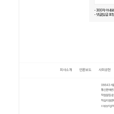
- 300자 이내
- 댓글(답글 포
회사소개
언론보도
사회공헌
06643 서
통신판매번호
학원설립·운
학습지원센터
copyrigh