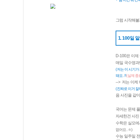
+
음 이건 뭐 간
그럼 시작해볼
1.
100
일 
D-100
은 이제
매일 국수영과
(
저는 이 시기가
돼요
..!!
(
실제 
-->
저는 이케
(
진짜로 이거 잘
음 사진을 같
국어는 문제 
자세한건 사진
수학은 실모에
없어요
..
ㅎ
)
수능 일주일 