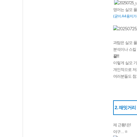
영어는 실모 
(
굳이
A4
용지가
과탐은 실모 
분석이나 스킬
끝
!!
이렇게 실모 기
개인적으로 저는
여러분들도 참
2. 재밋거리 
제 근황
!
은
!
야구
...
ㅎ