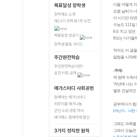
다들 어떻게 
목표달성 장학생
요즘 날씨가 
장학제도 소개
이 시기만 되
제23기 장학생 1차 도전
수능도
111
일
6
모 치고 얻은
목표달성 성공기
9
모는 다가올
장학생 활동 가이드
적어도 이 글
주간완전학습
칼럼을 시작해
주간완전학습이란?
-
주제
-
실천 비법 공개
제 밤에 누워
'
작년에 나는 
메가스터디 사회공헌
별로 건설적인
함께하는 메가스터디
희망이룸 메가나눔
공부하다가 힘
군인·소방·경찰 자녀
(
아닌가
...
나만 
메가패스 형제자매 할인
그래도 과목별
3가지 정직한 원칙
그래서 오늘은