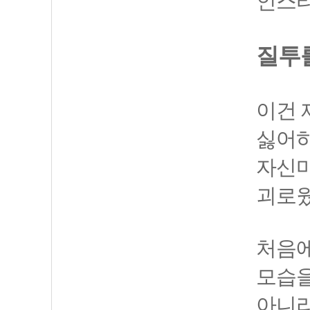
인스타
질투
이건 
싫어하
자신마
괴로
처음에
모습을
아니라