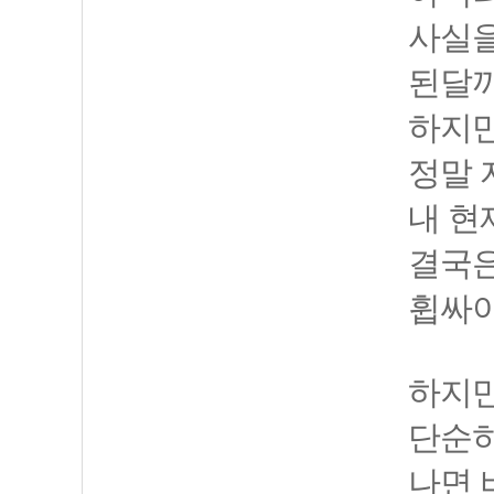
사실을
된달까
하지만
정말 
내 현
결국은
휩싸이
하지만
단순히
나면 