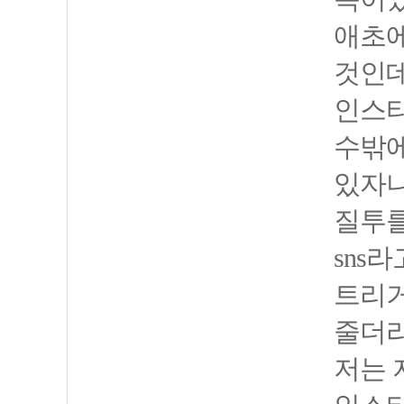
애초에
것인데
인스타
수밖에
있자니
질투를
sns
트리거
줄더
저는 