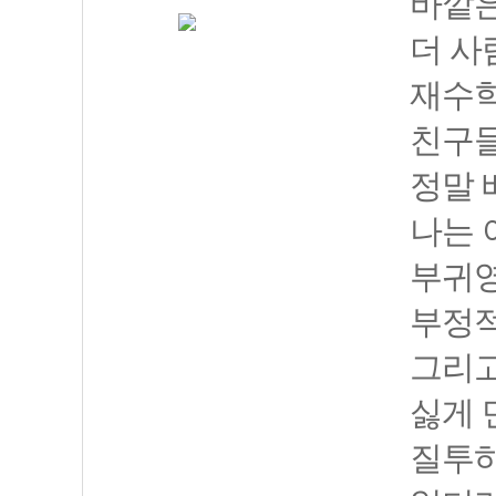
바깥은
더 사
재수학
친구들
정말 
나는 
부귀영
부정적
그리고
싫게 
질투하