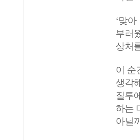
‘맞아
부러웠
상처를
이 순
생각해
질투에
하는 
아닐까