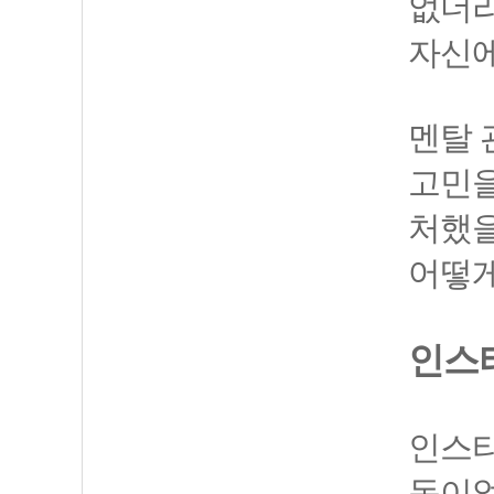
없더라
자신에
멘탈 
고민을
처했을
어떻게
인스
인스타
독이었