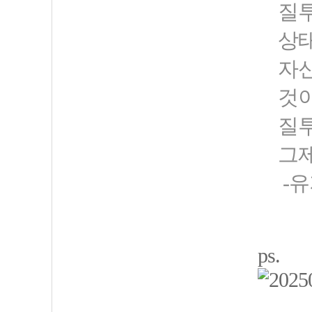
질투
상태
자신
것
질투
그제
-유
ps.