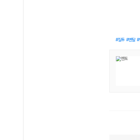
질투
멘탈