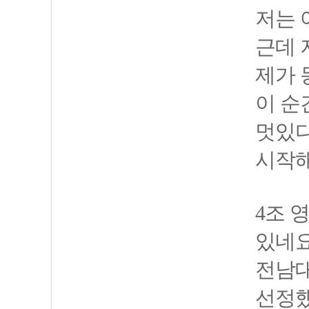
저는 
근데 
제가 
이 순
멋있다
시작해
4조 
있네
전남대
선정했