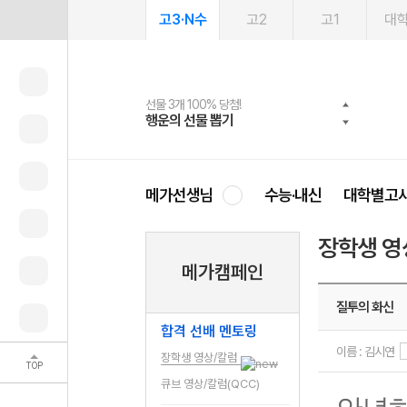
고3·N수
고2
고1
대
선물 3개 100% 당첨!
선물 100% 증정!
여름방학 스터디 캐시백
2027 러셀 단과
스마트러닝앱
메가패스
메가패스 수강생 무료혜택!
사회공헌 캠페인
행운의 선물 뽑기
메가스터디 X 올리브
메가런 썸머스쿨
강사 공개선발
설문 EVENT
3일 무료 체험권
메가클럽 멤버십
희망이룸 메가나눔
영
메가선생님
수능·내신
대학별고
장학생 영
메가캠페인
질투의 화신
합격 선배 멘토링
이름 : 김시연
장학생 영상/칼럼
TOP
큐브 영상/칼럼(QCC)