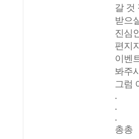
갈 것
받으실
진심인
편지지
이벤트
봐주시
그럼 
.
.
.
총총