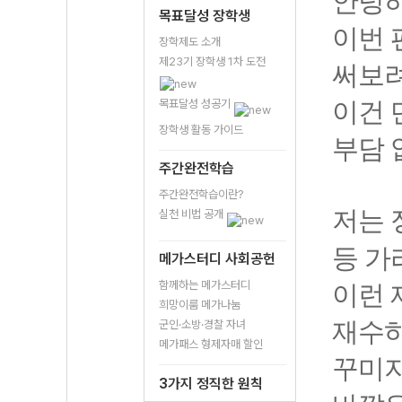
안녕하
목표달성 장학생
이번 
장학제도 소개
제23기 장학생 1차 도전
써보려
목표달성 성공기
이건 
장학생 활동 가이드
부담 
주간완전학습
주간완전학습이란?
저는 
실천 비법 공개
등 가
메가스터디 사회공헌
함께하는 메가스터디
이런 
희망이룸 메가나눔
재수하
군인·소방·경찰 자녀
메가패스 형제자매 할인
꾸미지
3가지 정직한 원칙