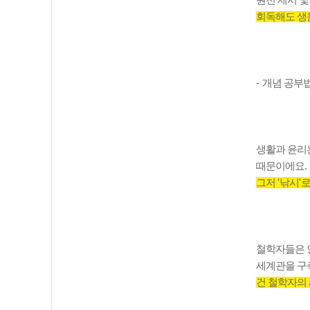
원전 제시 
회독해도 생
-
개념 공부
생활과 윤리
때문이에요
.
그저
'
낚시
'
로
철학자들은 
세계관을 구
건 철학자의