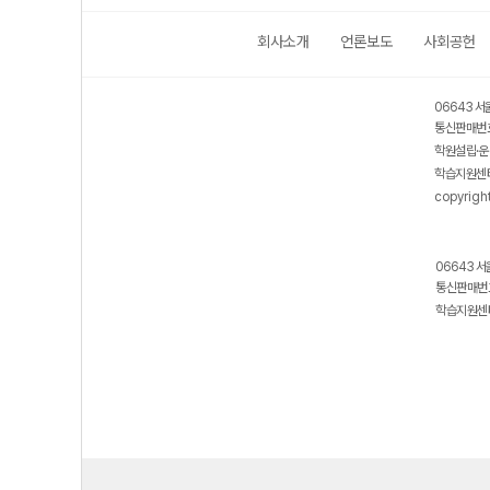
회사소개
언론보도
사회공헌
06643 서
통신판매번호
학원설립·운
학습지원센터
copyrigh
06643 서
통신판매번호
학습지원센터