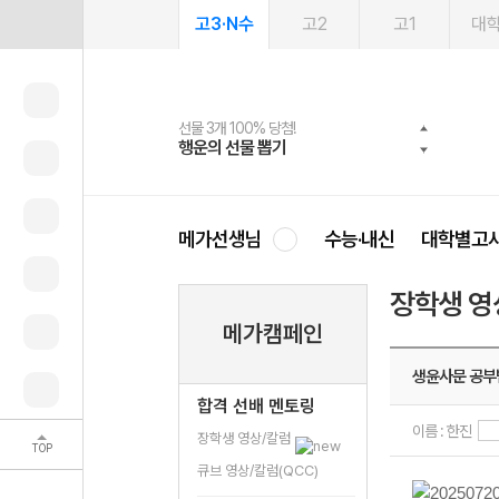
고3·N수
고2
고1
대
선물 3개 100% 당첨!
선물 100% 증정!
여름방학 스터디 캐시백
2027 러셀 단과
스마트러닝앱
메가패스
메가패스 수강생 무료혜택!
사회공헌 캠페인
행운의 선물 뽑기
메가스터디 X 올리브
메가런 썸머스쿨
강사 공개선발
설문 EVENT
3일 무료 체험권
메가클럽 멤버십
희망이룸 메가나눔
영
메가선생님
수능·내신
대학별고
장학생 영
메가캠페인
생윤사문 공부
합격 선배 멘토링
이름 : 한진
장학생 영상/칼럼
TOP
큐브 영상/칼럼(QCC)