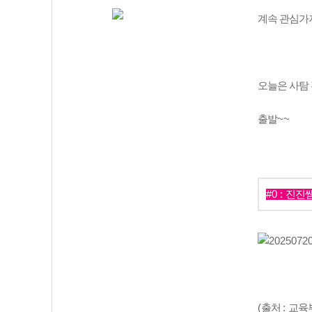
계속 관심가
오늘은 사탐
출발
~~
#0 :
진진
(
출처
:
교육