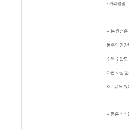
-
커리큘럼
저는 윤성훈
불후의 명강
수특 수완도
다른 사설 
조교셤도 봤
사문은 커리큘