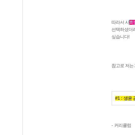
따라서 사
회
선택하셨더
싶습니다
!
참고로 저는
#1 :
생윤 
-
커리큘럼