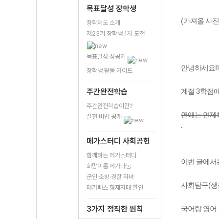
목표달성 장학생
(
가져올 사
장학제도 소개
제23기 장학생 1차 도전
목표달성 성공기
안녕하세요
!
장학생 활동 가이드
주간완전학습
계절
3
학점에
주간완전학습이란?
연애는 언제
실천 비법 공개
메가스터디 사회공헌
함께하는 메가스터디
이번 글에서
희망이룸 메가나눔
군인·소방·경찰 자녀
사회탐구
(
생
메가패스 형제자매 할인
3가지 정직한 원칙
국어랑 영어