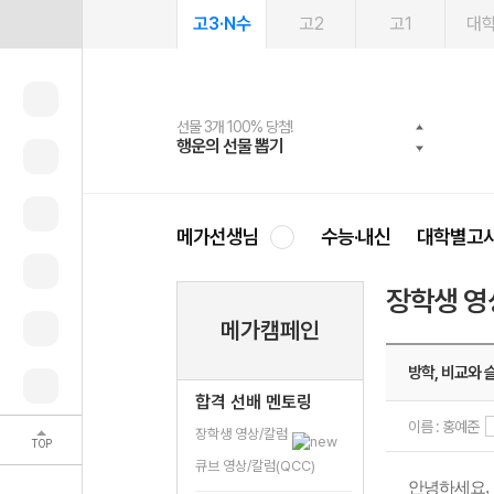
고3·N수
고2
고1
대
선물 3개 100% 당첨!
선물 100% 증정!
여름방학 스터디 캐시백
2027 러셀 단과
스마트러닝앱
메가패스
메가패스 수강생 무료혜택!
사회공헌 캠페인
행운의 선물 뽑기
메가스터디 X 올리브
메가런 썸머스쿨
강사 공개선발
설문 EVENT
3일 무료 체험권
메가클럽 멤버십
희망이룸 메가나눔
영
메가선생님
수능·내신
대학별고
장학생 영
메가캠페인
방학, 비교와 
합격 선배 멘토링
이름 : 홍예준
장학생 영상/칼럼
TOP
큐브 영상/칼럼(QCC)
안녕하세요
,