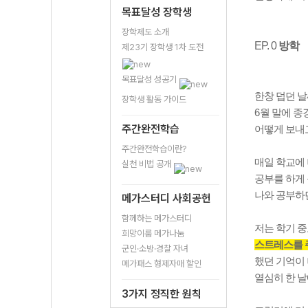
목표달성 장학생
장학제도 소개
EP. 0
방학
제23기 장학생 1차 도전
목표달성 성공기
한창 덥던 
장학생 활동 가이드
6
월 말에 종
주간완전학습
어떻게 보내
주간완전학습이란?
매일 학교에
실천 비법 공개
공부를 하게
나와 공부하
메가스터디 사회공헌
함께하는 메가스터디
저는 학기 
희망이룸 메가나눔
스트레스를 
군인·소방·경찰 자녀
했던 기억이
메가패스 형제자매 할인
열심히 한 
3가지 정직한 원칙