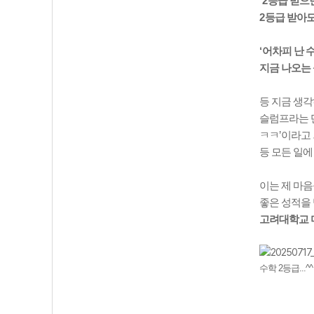
‘2
등급 받으면
2
등급 받아
‘
어차피 난 
지금 나오는
등 지금 생각
슬럼프라는 
ㅋㅋ
’
이라고
등 모든 일
이는 제 마
좋은 성적을
고려대학교 
수학 2등급...