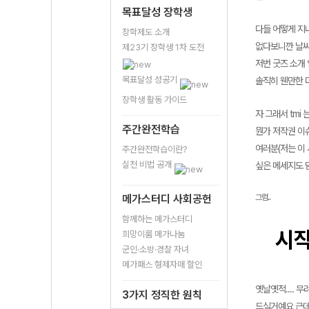
목표달성 장학생
다들 어떻게 지
장학제도 소개
없다보니깐 날씨
제23기 장학생 1차 도전
저번 굿즈 소개 
목표달성 성공기
솔직히 웬만한 
장학생 활동 가이드
자 그래서 tmi
주간완전학습
뭔가 저작권 이
여러분(저는 이
주간완전학습이란?
실천 비법 공개
싶은 메세지도 
메가스터디 사회공헌
그럼..
함께하는 메가스터디
시
희망이룸 메가나눔
군인·소방·경찰 자녀
메가패스 형제자매 할인
옛날옛적.... 
3가지 정직한 원칙
드실거예요 근데