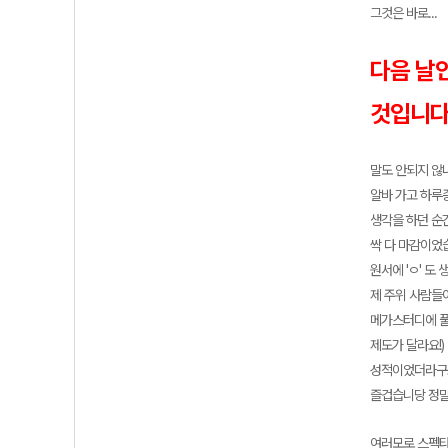
그것은 바로...
다음 날
것입니다!!
말도 안되지 않
알바 가고 하루종
생각을 하던 순간 
싹 다 마감이었습
원서에 'ㅇ' 도
제 주위 사람들
메가스터디에 풀
제도가 달라요!)
성적이었더라구요.
즐겁습니당 정말
여러모로 스펙타