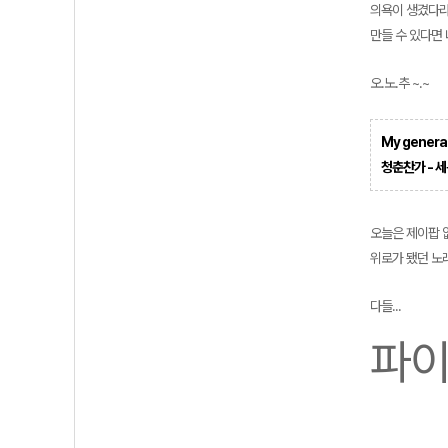
의욕이 생겼다라
만들 수 있다면 
오.노.추 ~.~
My generat
청춘찬가 - 
오늘은 제이팝 없
위로가 됐던 노래
다들...
파이팅