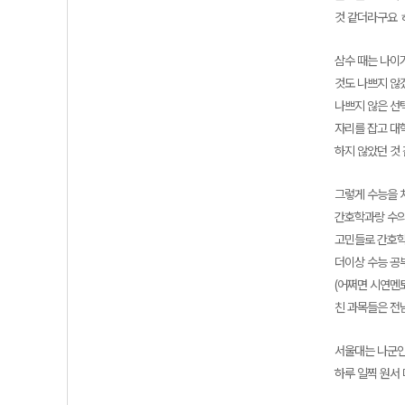
것 같더라구요 ㅎ
삼수 때는 나이
것도 나쁘지 않
나쁘지 않은 선
자리를 잡고 대
하지 않았던 것
그렇게 수능을 
간호학과랑 수의
고민들로 간호학
더이상 수능 공
(어쩌면 시연멘
친 과목들은 전
서울대는 나군인
하루 일찍 원서