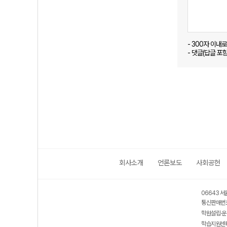
- 300자 이내
- 댓글(답글 포
회사소개
언론보도
사회공헌
06643 서
통신판매번호
학원설립·운
학습지원센터