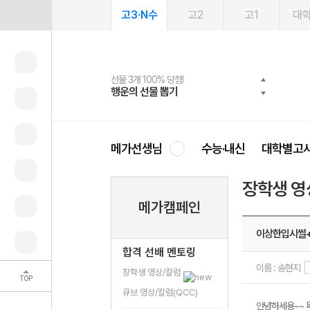
고3·N수
고2
고1
대
선물 3개 100% 당첨!
선물 100% 증정!
여름방학 스터디 캐시백
2027 러셀 단과
스마트러닝앱
메가패스
메가패스 수강생 무료혜택!
사회공헌 캠페인
행운의 선물 뽑기
메가스터디 X 올리브
메가런 썸머스쿨
강사 공개선발
설문 EVENT
3일 무료 체험권
메가클럽 멤버십
희망이룸 메가나눔
영
메가선생님
수능·내신
대학별고
장학생 영
메가캠페인
이상한입시썰
합격 선배 멘토링
이름 : 송현지
장학생 영상/칼럼
TOP
큐브 영상/칼럼(QCC)
안녕하세용~~ 