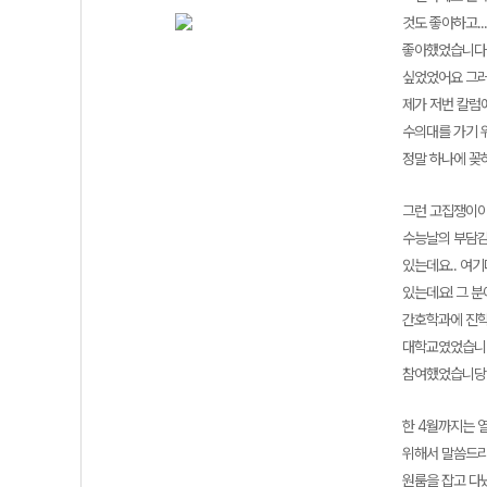
것도 좋아하고.
좋아했었습니다 
싶었었어요 그러
제가 저번 칼럼
수의대를 가기 
정말 하나에 꽂
그런 고집쟁이이던
수능날의 부담감
있는데요.. 여기
있는데요! 그 
간호학과에 진학
대학교였었습니다.
참여했었습니
한 4월까지는 
위해서 말씀드리
원룸을 잡고 다녔