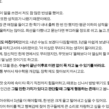
.
이 말을 쓰면서 저도 참 많은 반성을 했어요.
 또한 성적표가 나왔기 때문이에요.
 큰 애정을 들이고 한 학기 내내 출튀 한 번 안 했지만 평균 이하의 성적을
울하지는 않아요. 최선을 다했냐고 묻는다면 부끄러울 정도로 쉬고, 놀고, 
저도 마찬가지
였어요. 내년 수능도 보겠다 다짐할 때면, 1년을 아쉽게 보냈
 마치고서야 사라졌어요. '더 이상은 무리다.'라는 생각이 들더라고요.
, 정신적인 한계 면에서도 무리였지만, 무엇보다 '올해보다 더 열심히 할 자
 덜 남은 것이기도 하고요.
 11월 중순,
수능이 끝난 이후로 미련 없이 푹 자고 놀 수 있기를 바라요.
퉁 부어서 재수학원 개강일, 장학 제도 찾아보지 마시고요.
깟 숫자에 속이 타 죽기 직전까지 힘들어하고, 때로는 신나서 방방 뛰기도 
, 인간은
그럴 만한 가치가 있다고 판단할 때 그렇게 행동하는 존재
라고 봅니
아쉬워서 1년을 더 해야할 때, 한 번은 크게 울고 털어내고 싶을 수 있어요.
어 하이를 찍고 행복감에 젖어 친구들에게 큰 소리로 자랑하고 싶을 수 있