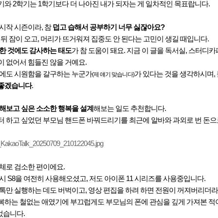
와 2학기는 1학기보다 더 나아진 내가 되자는 게 일차적인 목표랍니다.
시작 시즌이라, 참
덥고 습해서 공부하기 너무 싫잖아요?
 뒤 잠이 오고, 머리가 뜨거워져 집중도 안 된다는 고민이 생길 때입니다.
한 것에도 감사하는 태도
가 참 도움이 돼요. 지금 이 글을 독서실, 스터디
 없어서 힘들진 않을 거예요.
간에도 시원함을 갈구하는 누군가
가 있다는 것을 생각하시며, 
(제 얘기 맞습니다)
좋겠습니다
.
 해보고 싶은 소소한 행복을 설계
해보는 일도 추천합니다.
터 하고 싶었던 부모님 핸드폰 바꿔드리기를 최근에 알바와 과외로 번 돈으
체로 검소한 편이에요.
시 S8을 여전히 사용해오셨고, 저도 아이폰 11 시리즈를 사용중입니다.
톡만 실행하는 데도 버벅이고, 영상 편집을 하려 하면 전원이 꺼져버리더라
복하는 철없는 애였기에 부끄럽게도 부모님의 폰에 관심을 깊게 가져본 적이
습니다.