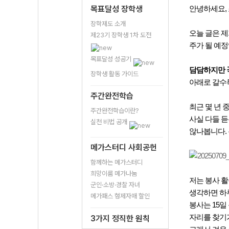
목표달성 장학생
안녕하세요,
장학제도 소개
오늘 글은 
제23기 장학생 1차 도전
주가 될 예정
목표달성 성공기
담담하지만 
장학생 활동 가이드
아래로 갈수
주간완전학습
최근 몇 년 
주간완전학습이란?
사실 다들 듣
실천 비법 공개
않나봅니다. 
메가스터디 사회공헌
함께하는 메가스터디
희망이룸 메가나눔
저는 봉사 활
군인·소방·경찰 자녀
생각하면 하
메가패스 형제자매 할인
봉사는 15일
자리를 찾기
3가지 정직한 원칙