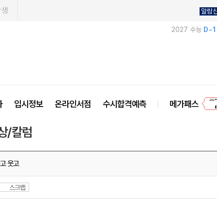
학생
알람
2027 수능
D-
프
사
입시정보
온라인서점
수시합격예측
메가패스
상/칼럼
고 웃고
스크랩