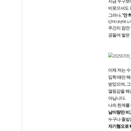
지금 누구보다
비웃으셔도 좋
그러나,
'안
(근데 내년에 느
주간지 잠깐
공들여 쌓은
이제 저는 수
입학 때만 해
받았으며, 
열등감을 해
아닙니다.
나의 한계를
남이랑만 비
누구나 출발점
자기혐오로 