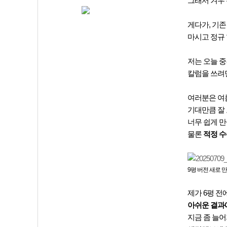
그래서 겨우
게다가, 기존
마시고 정규 
저는 오늘 중
칼럼을 쓰려면
여러분은 여
기대만큼 잘 
너무 쉽게 
물론
적정 수
9평 버전 새로
제가 6평 전
아쉬운 결과
지금 좀 늘