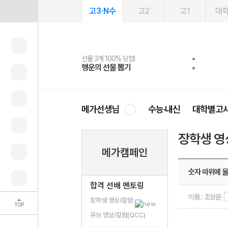
고3·N수
고2
고1
대
선물 3개 100% 당첨!
선물 100% 증정!
여름방학 스터디 캐시백
2027 러셀 단과
스마트러닝앱
메가패스
메가패스 수강생 무료혜택!
사회공헌 캠페인
행운의 선물 뽑기
메가스터디 X 올리브
메가런 썸머스쿨
강사 공개선발
설문 EVENT
3일 무료 체험권
메가클럽 멤버십
희망이룸 메가나눔
영
메가선생님
수능·내신
대학별고
장학생 영
메가캠페인
숫자 따위에 울
합격 선배 멘토링
이름 : 조상윤
장학생 영상/칼럼
TOP
큐브 영상/칼럼(QCC)