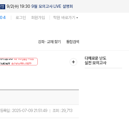
9/2(수) 19:30
9월 모의고사 LIVE 설명회
신청
104
로그인
회원가입
학원 바로가기
현우진의
강좌 · 교재 찾기
통합검색
킬링캠프 시즌1
리미엄 30
8/10(월) 마감
다채로운 난도
EVENT
8/10(월) 마감
실전 모의고사
등록일 :
2025-07-09 21:51:49
조회 :
29,713