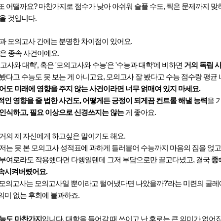
또 어떨까요? 마찬가지로 점수가 낮아 아쉬워 슬플 수도, 찍은 문제까지 맞
을 것입니다.
능과 모의고사 간에는 분명한 차이점이 있어요.
'은 종속 사건이에요.
의고사와 대학', 혹은 '모의고사와 수능'은 '수능과 대학'에 비하면
거의 독립 
봤다고 수능도 못 보는 게 아니고요, 모의고사 잘 봤다고 수능 점수랑 평균 
어도 미래에 영향을 주지 않는 사건이라면 너무 얽매여 있지 마세요.
인 영향을 줄 법한 사건도, 어떻게든 긍정이 되게끔 컨트롤 해낼 능력
을 
 인식하고, 필요 이상으로 신경쓰지는 않는
게 좋아요.
거의 제 자신에게 하고싶은 말이기도 해요.
저는 못 본 모의고사 성적표에 과하게 들러붙어 수능까지 마음의 짐을 얹고
 부여로라도 작용했다면 다행일텐데 그저 부담으로만 끌고다녔고, 결국
종
속시켜버렸어요.
'모의고사는 모의고사일 뿐이라고 털어냈다면 나았을까?'라는 미련의 굴레
의미 없는 후회에 불과하죠.
수능도 마찬가지
입니다. 대학을 들어갈 때 쓰이고 난 후로는 큰 의미가 없어