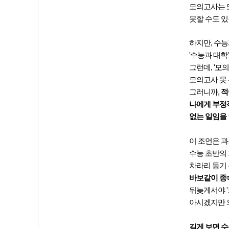
모의고사는 
못할 수도 있
하지만, 수
'수능과 대학
그런데, '모
모의고사 못 
그러니까,
적
나에게 부정적
없는 일임을
이 조언은 과
수능 초반의 
차라리 동기
바보같이 종
뒤늦게서야 
아시겠지만 
길게 보면 