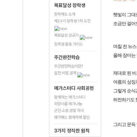
목표달성 장학생
장학제도 소개
햇빛이 그대
제23기 장학생 1차 도전
조금만 걸어
목표달성 성공기
장학생 활동 가이드
며칠 전 뉴스
올해 장마는
주간완전학습
주간완전학습이란?
실천 비법 공개
제대로 된 비
여름의 상징
메가스터디 사회공헌
그렇게 순식
함께하는 메가스터디
허전하기도 
희망이룸 메가나눔
군인·소방·경찰 자녀
메가패스 형제자매 할인
그리고 문득
3가지 정직한 원칙