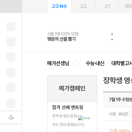
고3·N수
고2
고1
대
선물 3개 100% 당첨!
선물 100% 증정!
여름방학 스터디 캐시백
2027 러셀 단과
스마트러닝앱
메가패스
메가패스 수강생 무료혜택!
사회공헌 캠페인
행운의 선물 뽑기
메가스터디 X 올리브
메가런 썸머스쿨
강사 공개선발
설문 EVENT
3일 무료 체험권
메가클럽 멤버십
희망이룸 메가나눔
영
메가선생님
수능·내신
대학별고
장학생 영
메가캠페인
7월 1주 수험
합격 선배 멘토링
이름 : 류성준
장학생 영상/칼럼
TOP
큐브 영상/칼럼(QCC)
요즘 날씨는