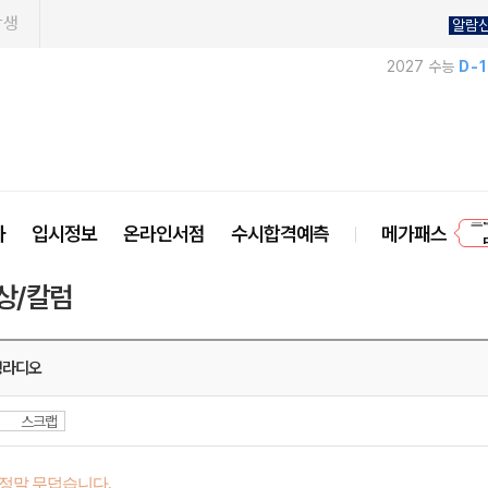
학생
알람
2027 수능
D-
프
사
입시정보
온라인서점
수시합격예측
메가패스
상/칼럼
생라디오
스크랩
 정말 무덥습니다.