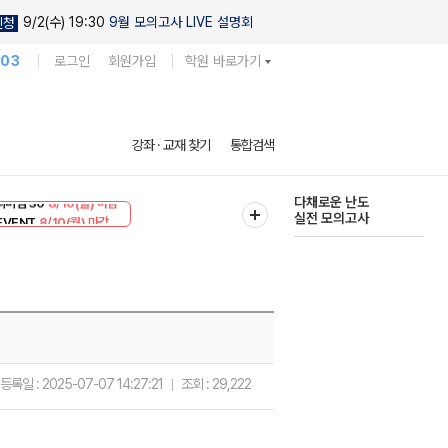
9/2(수) 19:30
9월 모의고사 LIVE 설명회
신청
103
로그인
회원가입
학원 바로가기
현우진의
강좌 · 교재 찾기
통합검색
킬링캠프 시즌1
리미엄 30
8/10(월) 마감
다채로운 난도
EVENT
8/10(월) 마감
실전 모의고사
등록일 :
2025-07-07 14:27:21
조회 :
29,222