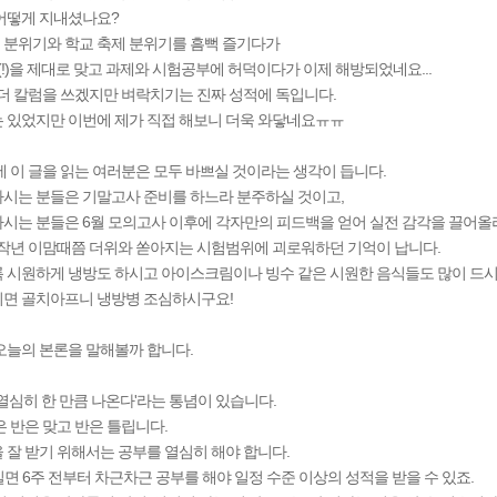
어떻게 지내셨나요?
봄 분위기와 학교 축제 분위기를 흠뻑 즐기다가
(!)을 제대로 맞고 과제와 시험공부에 허덕이다가 이제 해방되었네요...
 더 칼럼을 쓰겠지만 벼락치기는 진짜 성적에 독입니다.
 있었지만 이번에 제가 직접 해보니 더욱 와닿네요ㅠㅠ
메가스터디
에 이 글을 읽는 여러분은 모두 바쁘실 것이라는 생각이 듭니다.
시는 분들은 기말고사 준비를 하느라 분주하실 것이고,
시는 분들은 6월 모의고사 이후에 각자만의 피드백을 얻어 실전 감각을 끌어올리
재작년 이맘때쯤 더위와 쏟아지는 시험범위에 괴로워하던 기억이 납니다.
 시원하게 냉방도 하시고 아이스크림이나 빙수 같은 시원한 음식들도 많이 드
면 골치아프니 냉방병 조심하시구요!
오늘의 본론을 말해볼까 합니다.
'열심히 한 만큼 나온다'라는 통념이 있습니다.
은 반은 맞고 반은 틀립니다.
 잘 받기 위해서는 공부를 열심히 해야 합니다.
 길면 6주 전부터 차근차근 공부를 해야 일정 수준 이상의 성적을 받을 수 있죠.