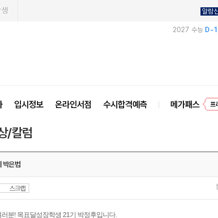
학생
알람
2027 수능
D-
사
입시정보
온라인서점
수시합격예측
메가패스
프
상/칼럼
기 박은법
스크랩
러분! 목표달성장학생 21기 박정후입니다.