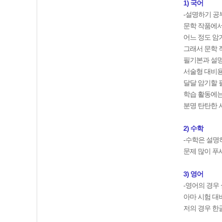
1) 국어
-설명하기 공
문학 작품에서
어느 정도 암
그래서 문학 
필기본과 설명
서술형 대비용
달달 암기할 
학습 활동에는
분명 탄탄한 
2) 수학
-수학은 설명
문제 많이 푸세요
3) 영어
-영어의 경우
아마 시험 대
저의 경우
한