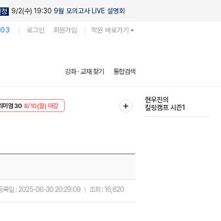
9/2(수) 19:30
9월 모의고사 LIVE 설명회
신청
103
로그인
회원가입
학원 바로가기
다채로운 난도
강좌 · 교재 찾기
통합검색
실전 모의고사
EVENT
8/10(월) 마감
현우진의
리미엄 30
8/10(월) 마감
킬링캠프 시즌1
등록일 :
2025-06-30 20:29:09
조회 :
16,620