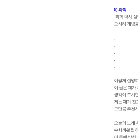
5) 과학
-과학 역시 
오히려 개념을
.
.
.
.
.
이렇게 설명하
이 글은 제가
생각이 드시면
저는 제가 전
그만큼 추천
오늘의 노래
수험생활을 하
이 틀에 박힌