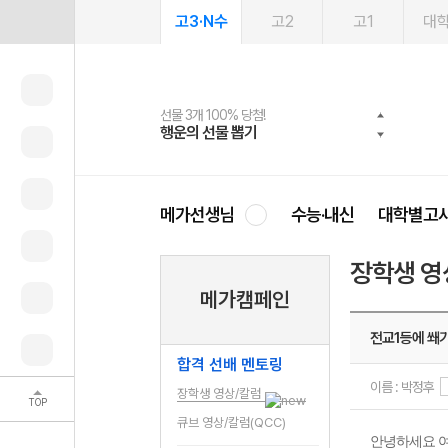
고3·N수
고2
고1
대
선물 3개 100% 당첨!
선물 100% 증정!
여름방학 스터디 캐시백
2027 러셀 단과
스마트러닝앱
메가패스
메가패스 수강생 무료혜택!
사회공헌 캠페인
행운의 선물 뽑기
메가스터디 X 올리브
메가런 썸머스쿨
강사 공개선발
설문 EVENT
3일 무료 체험권
메가클럽 멤버십
희망이룸 메가나눔
영
메가선생님
수능·내신
대학별고
장학생 영
메가캠페인
전교1등에 쐐
합격 선배 멘토링
이름 : 박정후
장학생 영상/칼럼
TOP
큐브 영상/칼럼(QCC)
안녕하세요 여