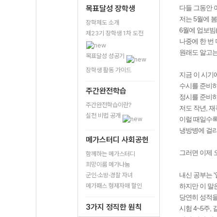
목표달성 장학생
다들 그동안 
저는 5월에 
장학제도 소개
6월에 업보빔
제23기 장학생 1차 도전
나중에 한 번
원래도 알고는
목표달성 성공기
장학생 활동 가이드
지금 이 시기
수시를 준비하
주간완전학습
정시를 준비하
주간완전학습이란?
저도 작년, 
실천 비법 공개
이럴 때일수록
냉방병에 걸리
메가스터디 사회공헌
그러면 이제 
함께하는 메가스터디
희망이룸 메가나눔
내신 공부는 
군인·소방·경찰 자녀
메가패스 형제자매 할인
하지만 이 말
당연히 성적을
3가지 정직한 원칙
시험 4~5주,