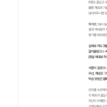
6평도 끝났고 
물론 개념과 기
넘어가주시면 됩
하지만
,
그렇지 않은
결국 여러분의 
쌓기를 바라겠습
실제로 저도 3
끌어올렸으니 속
(정말 제대로 학
서론이 길었으니
우선, 개념은 그
학습 방법은
강
강의를 수강하며
각 파트가 끝날
자신이 이해한 
선생님께서 강조