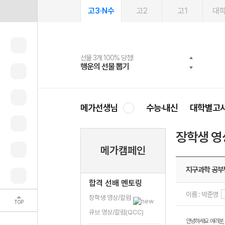
고3·N수
고2
고1
대
선물 3개 100% 당첨!
선물 100% 증정!
여름방학 스터디 캐시백
2027 러셀 단과
스마트러닝앱
메가패스
메가패스 수강생 무료혜택!
사회공헌 캠페인
행운의 선물 뽑기
메가스터디 X 올리브
메가런 썸머스쿨
강사 공개선발
설문 EVENT
3일 무료 체험권
메가클럽 멤버십
희망이룸 메가나눔
영
메가선생님
수능·내신
대학별고
장학생 영
메가캠페인
지구과학 공부
합격 선배 멘토링
이름 : 박준영
장학생 영상/칼럼
TOP
큐브 영상/칼럼(QCC)
안녕하세요 여러분, 