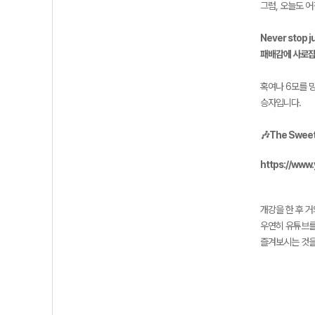
그럼, 오늘도 
Never stop ju
패배감에 사로잡혀
혹여나 6모를 
승자입니다.
🎶The Sweet
https://www
개강을 한 후 거
우연히 유튜브를
즐겨보시는 것을