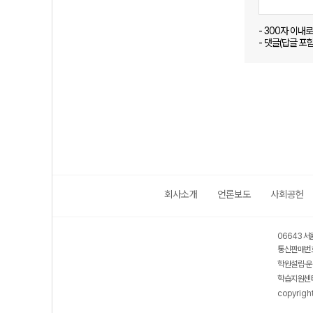
- 300자 이내
- 댓글(답글 포
회사소개
언론보도
사회공헌
06643 서
통신판매번호
학원설립·운
학습지원센터
copyrigh