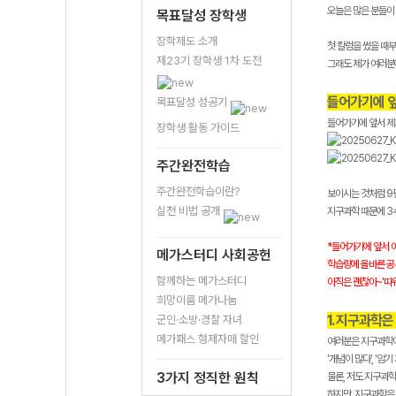
오늘은 많은 분들이
목표달성 장학생
장학제도 소개
첫 칼럼을 썼을 때
제23기 장학생 1차 도전
그래도 제가 여러분
들어가기에 앞
목표달성 성공기
들어가기에 앞서 제
장학생 활동 가이드
주간완전학습
주간완전학습이란?
보이시는 것처럼 9평
실천 비법 공개
지구과학 때문에 3
*들어가기에 앞서 
메가스터디 사회공헌
학습량에 올바른 공
함께하는 메가스터디
아직은 괜찮아~'따
희망이룸 메가나눔
1. 지구과학은
군인·소방·경찰 자녀
메가패스 형제자매 할인
여러분은 지구과학이
'개념이 많다', '
3가지 정직한 원칙
물론, 저도 지구과
하지만, 지구과학은