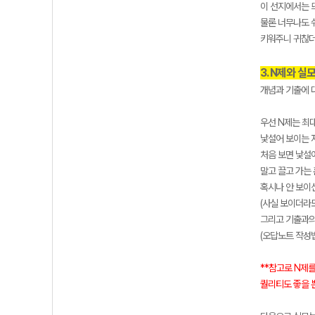
이 선지에서는 
물론 너무나도 
키워주니 귀찮더
3. N제와 실
개념과 기출에 
우선 N제는 최
낯설어 보이는 
처음 보면 낯설
말고 끌고 가는
혹시나 안 보이
(사실 보이더라
그리고 기출과의
(오답노트 작성
**참고로 N제를 
퀄리티도 좋을 뿐