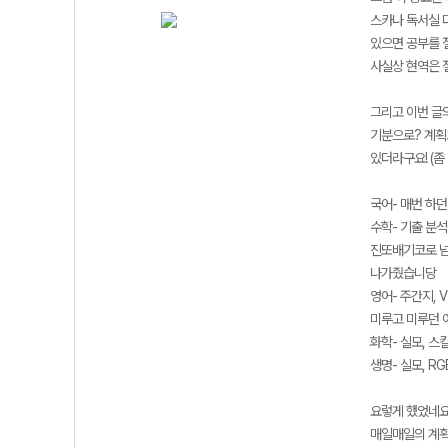
스카나 독서실 
있으면 공부를 
사실상 현역은 
그리고 이번 글의
기분으로? 계획도
있더라구요! (좀
국어- 매번 하던
수학- 기출 분
진또배기코로 넘어
나가줬습니당
영어- 주간지, 
미루고 미루던 
화학- 실모, 
생명- 실모, R
요렇게 했었네요
매일매일의 계획