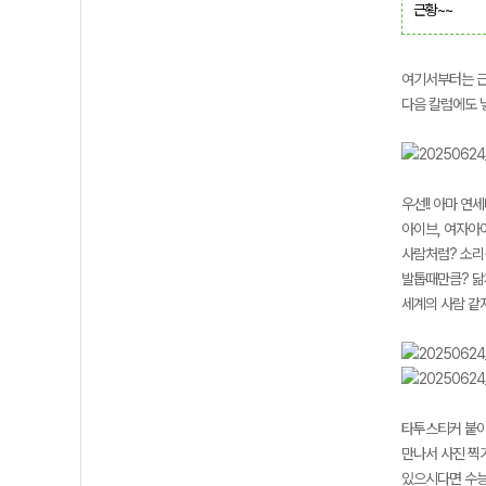
근황~~
여기서부터는 근
다음 칼럼에도 
우선!! 아마 연
아이브, 여자아
사람처럼? 소리
발톱때만큼? 닮게
세계의 사람 같지
타투스티커 붙이
만나서 사진 찍
있으시다면 수능