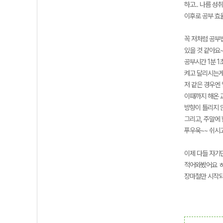
하고.. 나름 
이후로 공부 효
꼭 저처럼 공부
있을 것 같아요
공부시간 1분 
켜고 달리시는게
저 같은 경우엔
이때까지 해온 
방향이 틀리지 
그리고, 주말에
푸우욱~~ 쉬시
이제 다들 자기
적어와봤어요 ㅎ
장마철만 시작되