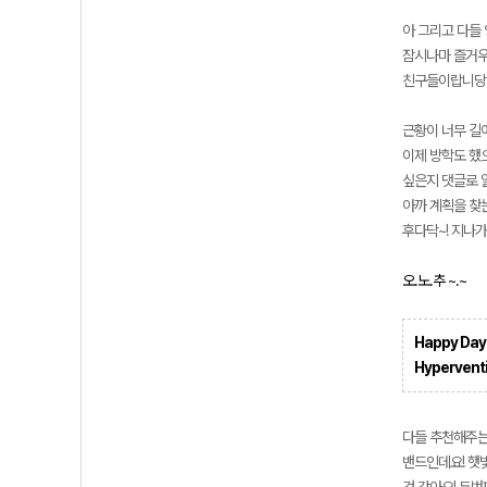
아 그리고 다들 
잠시나마 즐거우셨
친구들이랍니당
근황이 너무 길어
이제 방학도 했으
싶은지 댓글로 
아까 계획을 찾
후다닥~! 지나
오.노.추 ~.~
Happy Da
Hypervent
다들 추천해주는
밴드인데요! 햇