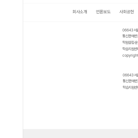
회사소개
언론보도
사회공헌
06643 서
통신판매번호
학원설립·운
학습지원센터
copyrigh
06643 서
통신판매번호
학습지원센터