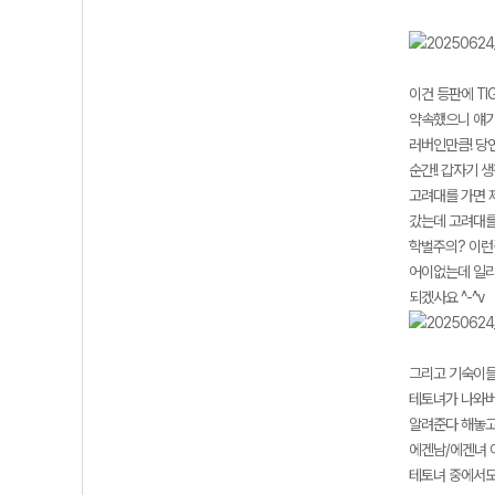
이건 등판에 TI
약속했으니 얘기
러버인만큼! 당연
순간!! 갑자기 
고려대를 가면 
갔는데 고려대를
학벌주의? 이런
어이없는데 일리
되겠사요 ^-^v
그리고 기숙이들
테토녀가 나와버렸
알려준다 해놓고
에겐남/에겐녀 
테토녀 중에서도