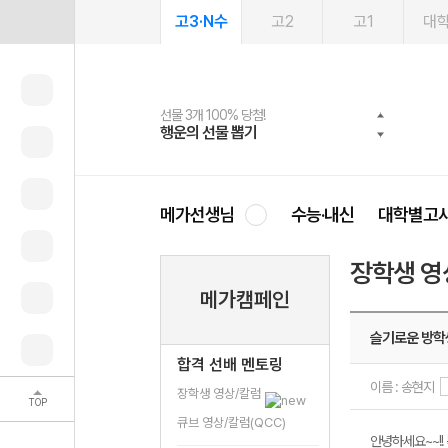
고3·N수
고2
고1
대
선물 3개 100% 당첨!
선물 100% 증정!
여름방학 스터디 캐시백
2027 러셀 단과
스마트러닝앱
메가패스
메가패스 수강생 무료혜택!
사회공헌 캠페인
행운의 선물 뽑기
메가스터디 X 올리브
메가런 썸머스쿨
강사 공개선발
설문 EVENT
3일 무료 체험권
메가클럽 멤버십
희망이룸 메가나눔
영
메가선생님
수능·내신
대학별고
장학생 영
메가캠페인
슬기로운 방학
합격 선배 멘토링
이름 : 송현지
장학생 영상/칼럼
TOP
큐브 영상/칼럼(QCC)
안녕하세요~~!!