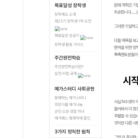
목표달성 장학생
원래 계획은 기
죄송합니다....
장학제도 소개
제23기 장학생 1차 도전
그러면 각설하고
목표달성 성공기
다들 제목을 보
장학생 활동 가이드
현역을 위한 방학
똑똑멘토분들이 
주간완전학습
주간완전학습이란?
실천 비법 공개
시
메가스터디 사회공헌
함께하는 메가스터디
사실 N수생의 여
희망이룸 메가나눔
들어와서 더 정
군인·소방·경찰 자녀
추월할 수 있습
메가패스 형제자매 할인
것이란 다른 사
3가지 정직한 원칙
그럼 이 중요한