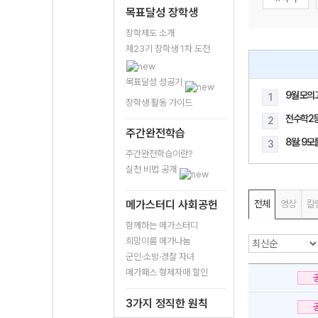
목표달성 장학생
장학제도 소개
제23기 장학생 1차 도전
목표달성 성공기
9월 모의
1
장학생 활동 가이드
전수학2
2
주간완전학습
8월: 9
3
주간완전학습이란?
실천 비법 공개
메가스터디 사회공헌
전체
영상
칼
함께하는 메가스터디
희망이룸 메가나눔
군인·소방·경찰 자녀
메가패스 형제자매 할인
3가지 정직한 원칙