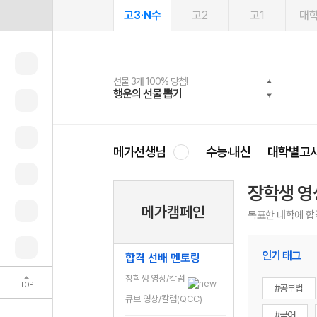
고3·N수
고2
고1
대
선물 3개 100% 당첨!
선물 100% 증정!
여름방학 스터디 캐시백
2027 러셀 단과
스마트러닝앱
메가패스
메가패스 수강생 무료혜택!
사회공헌 캠페인
행운의 선물 뽑기
메가스터디 X 올리브
메가런 썸머스쿨
강사 공개선발
설문 EVENT
3일 무료 체험권
메가클럽 멤버십
희망이룸 메가나눔
영
메가선생님
수능·내신
대학별고
장학생 영
메가캠페인
목표한 대학에 합
인기 태그
합격 선배 멘토링
장학생 영상/칼럼
TOP
#공부법
큐브 영상/칼럼(QCC)
#국어