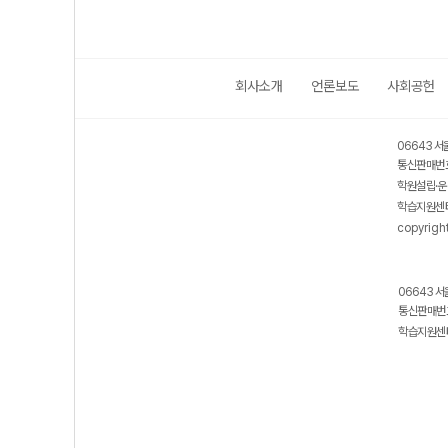
회사소개
언론보도
사회공헌
06643 서
통신판매번호
학원설립·운
학습지원센터
copyrigh
06643 서
통신판매번호
학습지원센터