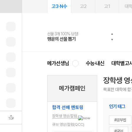
고3·N수
고2
고1
대
선물 3개 100% 당첨!
선물 100% 증정!
여름방학 스터디 캐시백
2027 러셀 단과
스마트러닝앱
메가패스
메가패스 수강생 무료혜택!
사회공헌 캠페인
행운의 선물 뽑기
메가스터디 X 올리브
메가런 썸머스쿨
강사 공개선발
설문 EVENT
3일 무료 체험권
메가클럽 멤버십
희망이룸 메가나눔
영
메가선생님
수능·내신
대학별고
장학생 영
메가캠페인
목표한 대학에 합
인기 태그
합격 선배 멘토링
장학생 영상/칼럼
TOP
#공부법
큐브 영상/칼럼(QCC)
#국어