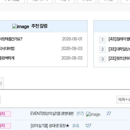
추천 칼럼
사랑해줄건가요?
2026-08-01
[4조] 릴레이 
1
메가스터디
고사 대비법
2026-08-03
[3조] 대학일상 s
2
모를 완벽하게
2026-08-03
[2조] 왓츠인마이
3
럼
EVENT💌강의실1열:경영대편
(117)
27
공지
공지
[강의실 1열] 공대생 등장★
(64)
127