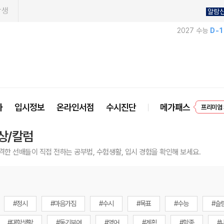
학생
알람
2027 수능
D-
사
입시정보
온라인서점
수시진단
메가패스
프리미엄 
EVEN
상/칼럼
격한 선배들이 직접 전하는 공부법, 수험생활, 입시 경험을 확인해 보세요.
#정시
#마음가짐
#수시
#목표
#수능
#슬
#대학생활
#동기부여
#영어
#계획
#학종
#