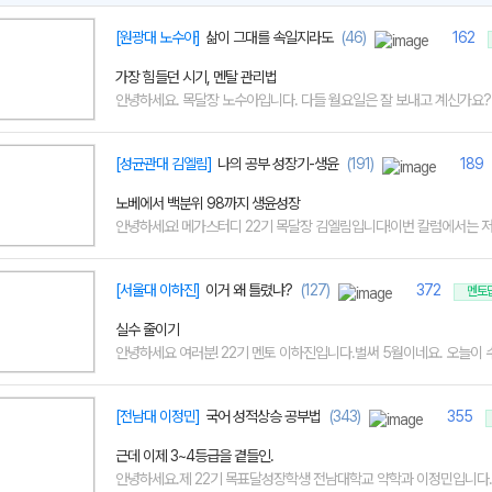
[원광대 노수아]
삶이 그대를 속일지라도
(46)
162
가장 힘들던 시기, 멘탈 관리법
안녕하세요. 목달장 노수아입니다. 다들 월요일은 잘 보내고 계신가요?막 
[성균관대 김엘림]
나의 공부 성장기-생윤
(191)
189
노베에서 백분위 98까지 생윤성장
안녕하세요! 메가스터디 22기 목달장 김엘림입니다!이번 칼럼에서는 저의
[서울대 이하진]
이거 왜 틀렸냐?
(127)
372
멘토
실수 줄이기
안녕하세요 여러분! 22기 멘토 이하진입니다.벌써 5월이네요. 오늘이 수능
[전남대 이정민]
국어 성적상승 공부법
(343)
355
근데 이제 3~4등급을 곁들인.
안녕하세요.제 22기 목표달성장학생 전남대학교 약학과 이정민입니다.오