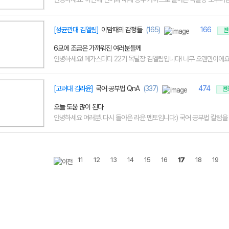
[성균관대 김엘림]
이맘때의 감정들
(165)
166
멘
6모에 조금은 가까워진 여러분들께
안녕하세요! 메가스터디 22기 목달장 김엘림입니다! 너무 오랜만이에요!! 
[고려대 김라윤]
국어 공부법 QnA
(337)
474
멘
오늘 도움 많이 된다
안녕하세요 여러분! 다시 돌아온 라윤 멘토입니다:) 국어 공부법 칼럼을 많
11
12
13
14
15
16
17
18
19