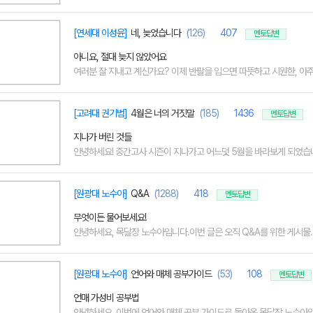
[연세대 이성윤]
네, 늦었습니다
(126)
407
멘토답변
아니요, 절대 늦지 않았어요
여러분 잘 지내고 계신가요? 이제 반팔을 입으면 따뜻하고 시원한, 아주 
[고려대 권기범]
4월은 너의 거짓말
(185)
1436
멘토답변
지나가 버린 것들
안녕하세요! 중간고사 시즌이 지나가고 어느덧 5월을 바라보게 되었습니다
[원광대 노수아]
Q&A
(1288)
418
멘토답변
무엇이든 물어보세요!
안녕하세요, 목달장 노수아입니다.이번 글은 오직 Q&A를 위한 게시물..
[원광대 노수아]
언어와 매체 공부가이드
(53)
108
멘토답변
언매 가성비 공부법
안녕하세요. 이번에 언어와 매체 공부 가이드로 돌아온 목달장 노수아입니