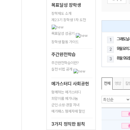
목표달성 장학생
장학제도 소개
제23기 장학생 1차 도전
목표달성 성공기
그래도날
1
장학생 활동 가이드
9월 모의
2
주간완전학습
8월: 9
3
주간완전학습이란?
실천 비법 공개
메가스터디 사회공헌
전체
영상
칼
함께하는 메가스터디
희망이룸 메가나눔
군인·소방·경찰 자녀
메가패스 형제자매 할인
3가지 정직한 원칙