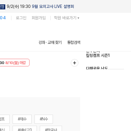
9/2(수) 19:30
9월 모의고사 LIVE 설명회
신청
104
로그인
회원가입
학원 바로가기
현우진의
강좌 · 교재 찾기
통합검색
킬링캠프 시즌1
다채로운 난도
30
8/10(월) 마감
실전 모의고사
T
8/10(월) 마감
럼프
#재수
#N수
내신
#예비고3
#한국사