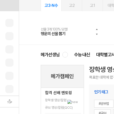
고3·N수
고2
고1
대
선물 3개 100% 당첨!
선물 100% 증정!
2027 러셀 단과
스마트러닝앱
메가패스
메가패스 수강생 무료혜택!
사회공헌 캠페인
행운의 선물 뽑기
메가스터디 X 올리브
강사 공개선발
설문 EVENT
3일 무료 체험권
메가클럽 멤버십
희망이룸 메가나눔
영
메가선생님
수능·내신
대학별고
장학생 영
메가캠페인
목표한 대학에 합
인기 태그
합격 선배 멘토링
장학생 영상/칼럼
TOP
#공부법
큐브 영상/칼럼(QCC)
#국어