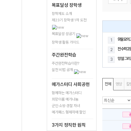
목표달성 장학생
장학제도 소개
제23기 장학생 1차 도전
목표달성 성공기
9월 모의
1
장학생 활동 가이드
전수학2
2
주간완전학습
망설 그리
3
주간완전학습이란?
실천 비법 공개
메가스터디 사회공헌
전체
영상
칼
함께하는 메가스터디
희망이룸 메가나눔
군인·소방·경찰 자녀
메가패스 형제자매 할인
3가지 정직한 원칙