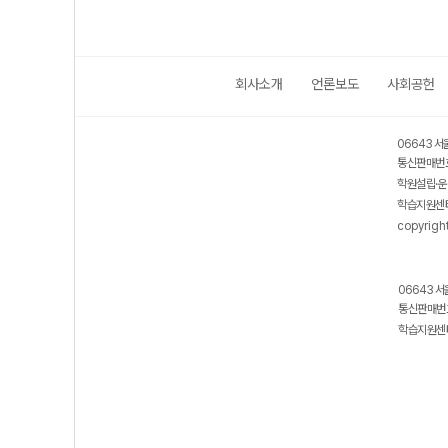
회사소개
언론보도
사회공헌
06643 서
통신판매번호
학원설립·운
학습지원센터
copyrigh
06643 서
통신판매번호
학습지원센터