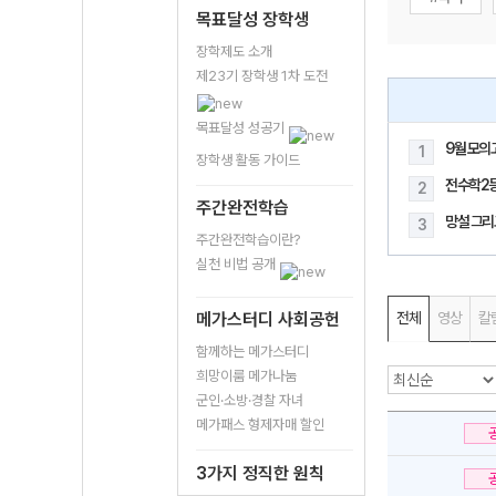
목표달성 장학생
장학제도 소개
제23기 장학생 1차 도전
목표달성 성공기
9월 모의
1
장학생 활동 가이드
전수학2
2
주간완전학습
망설 그리
3
주간완전학습이란?
실천 비법 공개
메가스터디 사회공헌
전체
영상
칼
함께하는 메가스터디
희망이룸 메가나눔
군인·소방·경찰 자녀
메가패스 형제자매 할인
3가지 정직한 원칙