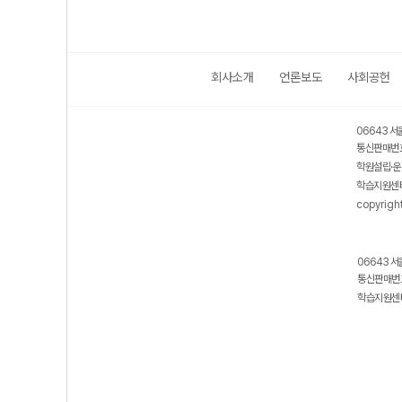
회사소개
언론보도
사회공헌
06643 서
통신판매번호
학원설립·운
학습지원센터
copyrigh
06643 서
통신판매번호
학습지원센터