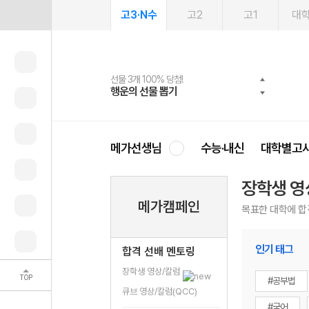
고3·N수
고2
고1
대
선물 3개 100% 당첨!
선물 100% 증정!
여름방학 스터디 캐시백
2027 러셀 단과
스마트러닝앱
메가패스
메가패스 수강생 무료혜택!
사회공헌 캠페인
행운의 선물 뽑기
메가스터디 X 올리브
메가런 썸머스쿨
강사 공개선발
설문 EVENT
3일 무료 체험권
메가클럽 멤버십
희망이룸 메가나눔
영
메가선생님
수능·내신
대학별고
장학생 영
메가캠페인
목표한 대학에 합
인기 태그
합격 선배 멘토링
장학생 영상/칼럼
TOP
#공부법
큐브 영상/칼럼(QCC)
#국어