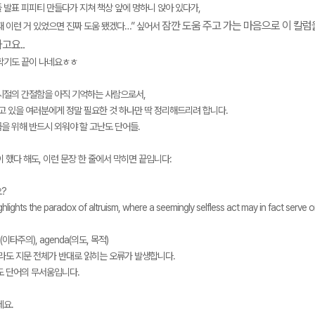
 발표 피피티 만들다가 지쳐 책상 앞에 멍하니 앉아 있다가,
잠깐 도움 주고 가는 마음으로 이 칼럼
 때 이런 거 있었으면 진짜 도움 됐겠다…” 싶어서
고요..
학기도 끝이 나네요ㅎㅎ
시절의 간절함을 아직 기억하는 사람으로서,
메가스터디
보고 있을 여러분에게 정말 필요한 것 하나만 딱 정리해드리려 합니다.
급을 위해 반드시 외워야 할 고난도 단어들.
 했다 해도, 이런 문장 한 줄에서 막히면 끝입니다:
?
hlights the paradox of altruism, where a seemingly selfless act may in fact serve
m(이타주의), agenda(의도, 목적)
몰라도 지문 전체가 반대로 읽히는 오류가 발생합니다.
도 단어의 무서움입니다.
세요.