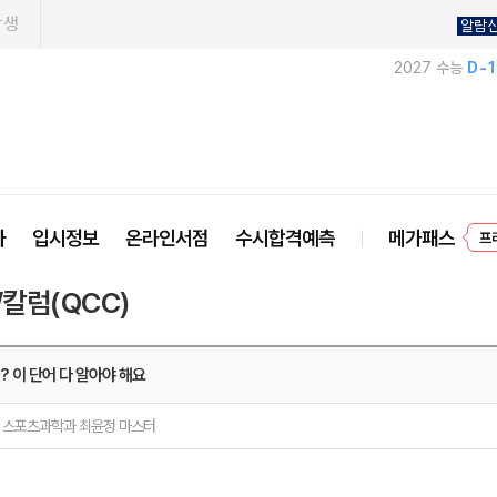
학생
알람
2027 수능
D-
프
사
입시정보
온라인서점
수시합격예측
메가패스
/칼럼(QCC)
급? 이 단어 다 알아야 해요
 스포츠과학과 최윤정 마스터