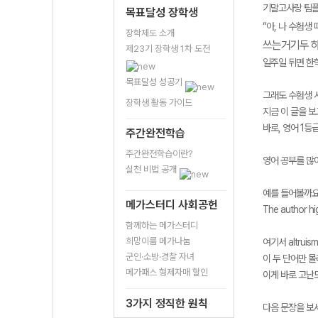
기말고사랑 팀플
목표달성 장학생
“아, 나 수험생
장학제도 소개
쓰는거기두 하
제23기 장학생 1차 도전
일주일 뒤면 한
목표달성 성공기
그래도 수험생 
장학생 활동 가이드
지금 이 글을 
바로, 영어 1등
주간완전학습
주간완전학습이란?
영어 공부를 많이
실천 비법 공개
예를 들어볼까요
메가스터디 사회공헌
The author hig
함께하는 메가스터디
희망이룸 메가나눔
여기서 altruis
군인·소방·경찰 자녀
이 두 단어만 
메가패스 형제자매 할인
이게 바로 고난
3가지 정직한 원칙
다음 문장을 보