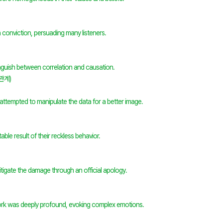
 conviction, persuading many listeners.
nguish between correlation and causation.
관계)
ttempted to manipulate the data for a better image.
table result of their reckless behavior.
itigate the damage through an official apology.
work was deeply profound, evoking complex emotions.