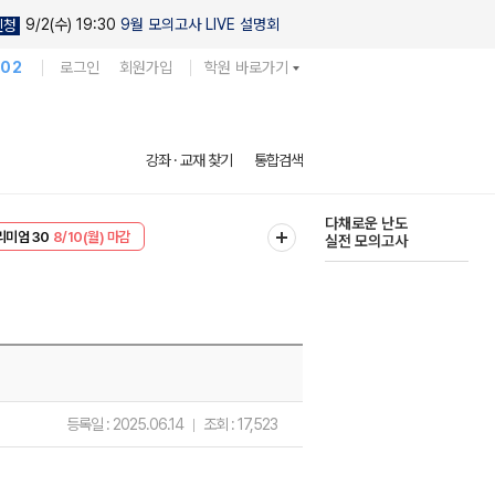
9/2(수) 19:30
9월 모의고사 LIVE 설명회
신청
102
로그인
회원가입
학원 바로가기
현우진의
강좌 · 교재 찾기
통합검색
킬링캠프 시즌1
리미엄 30
8/10(월) 마감
다채로운 난도
EVENT
8/10(월) 마감
실전 모의고사
등록일 :
2025.06.14
조회 :
17,523