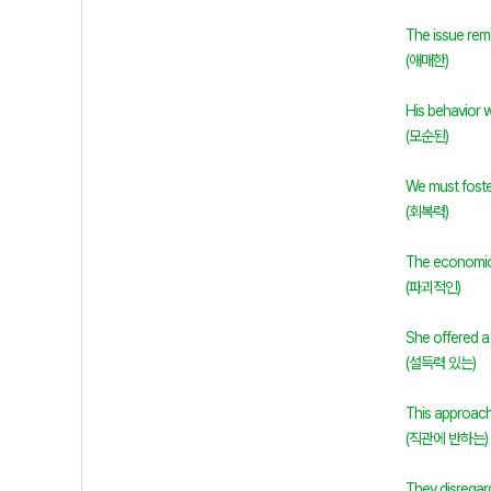
The issue rema
(애매한)
His behavior w
(모순된)
We must foster
(회복력)
The economic 
(파괴적인)
She offered a
(설득력 있는)
This approach 
(직관에 반하는)
They disregar