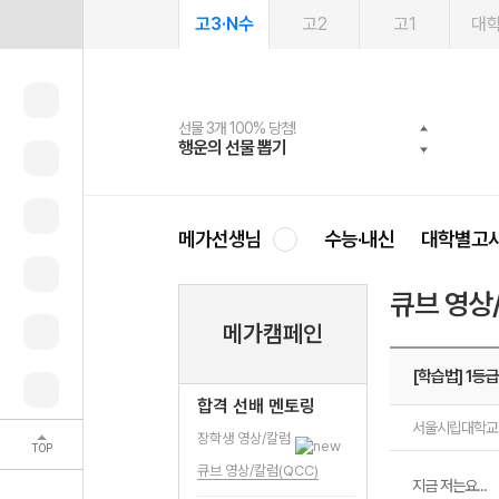
고3·N수
고2
고1
대
선물 3개 100% 당첨!
선물 100% 증정!
여름방학 스터디 캐시백
2027 러셀 단과
스마트러닝앱
메가패스
메가패스 수강생 무료혜택!
사회공헌 캠페인
행운의 선물 뽑기
메가스터디 X 올리브
메가런 썸머스쿨
강사 공개선발
설문 EVENT
3일 무료 체험권
메가클럽 멤버십
희망이룸 메가나눔
영
메가선생님
수능·내신
대학별고
큐브 영상
메가캠페인
[학습법] 1등
합격 선배 멘토링
서울시립대학교
장학생 영상/칼럼
TOP
큐브 영상/칼럼(QCC)
지금 저는요...