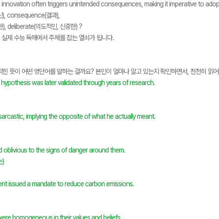
 innovation often triggers unintended consequences, making it imperative to ado
신), consequence(결과),
), deliberate(의도적인, 신중한) ?
, 실제 수능 독해에서 주제를 잡는 열쇠가 됩니다.
적힌 뜻이 어떤 영단어를 말하는 걸까요? 본인이 얼마나 알고 있는지 확인하면서, 천천히 읽어
s hypothesis was later validated through years of research.
arcastic, implying the opposite of what he actually meant.
 oblivious to the signs of danger around them.
)
t issued a mandate to reduce carbon emissions.
were homogeneous in their values and beliefs.