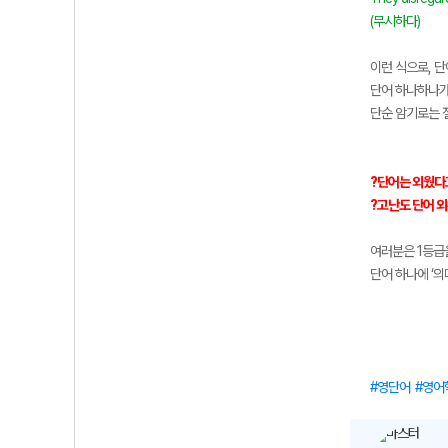
(무시하다)
이런 식으로, 단
단어 하나하나가
단순 암기로는 
?단어는 외웠다
?고난도 단어 외
여러분은 1등급
단어 하나에 ‘의
영단어
영어