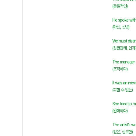
(동질적인)
He spoke with
(확신, 신념)
We must disti
(상관관계, 인과
The manager a
(조작하다)
It was an inevi
(피할 수 없는)
She tried to m
(완화하다)
The artist’s 
(깊은, 심오한)