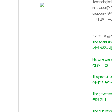
Technological
innovation(혁
cautious(신중한
이 네 단어 모두
아래 한국어로 
The scientist’
(가설, 입증되다)
His tone was s
(빈정거리는)
They remained
(의식하지 못하는
The governmen
(명령, 지시)
The cultures 