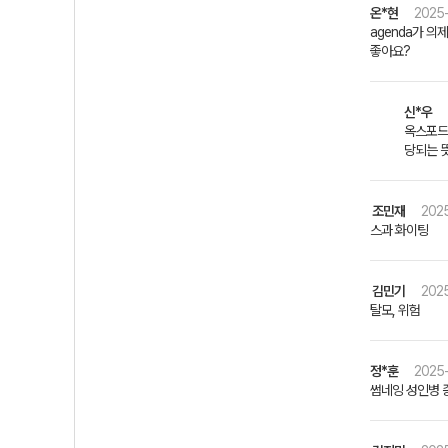
온*현
2025-
agenda가 
좋아요?
신*우
옥스포드 사
당되는 
조민재
2025
스과 화이팅
김민기
2025
탈모, 위험
정*훈
2025-
썸네잉 성인병