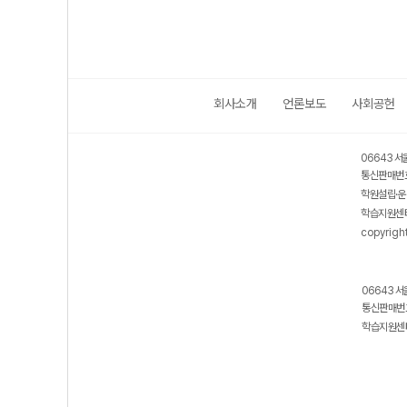
회사소개
언론보도
사회공헌
06643 서
통신판매번호
학원설립·운
학습지원센터
copyrigh
06643 서
통신판매번호
학습지원센터