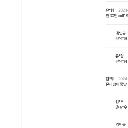
유*형
2024-
전 30번 x=ff
강민규
@유*형 
유*형
@유*형
김*우
2024-
문제 많이 좋았
김*우
@김*우 꼭
강민규