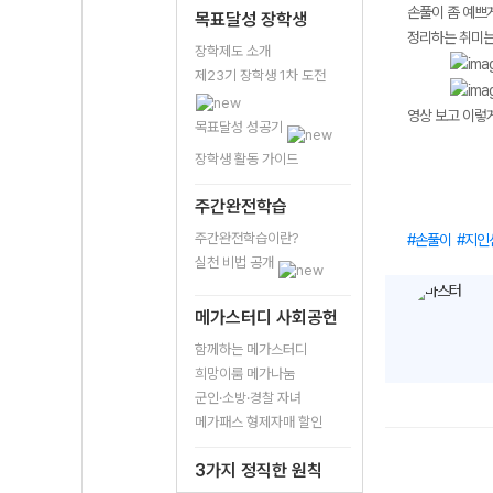
손풀이 좀 예쁘
목표달성 장학생
정리하는 취미는
장학제도 소개
제23기 장학생 1차 도전
영상 보고 이렇
목표달성 성공기
장학생 활동 가이드
주간완전학습
주간완전학습이란?
손풀이
지인
실천 비법 공개
메가스터디 사회공헌
함께하는 메가스터디
희망이룸 메가나눔
군인·소방·경찰 자녀
메가패스 형제자매 할인
3가지 정직한 원칙