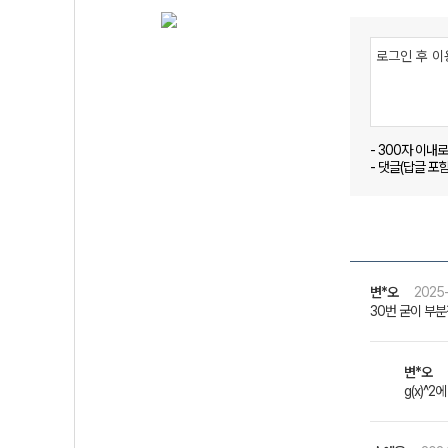
- 300자 이내
- 댓글(답글 포
변*오
2025-
30번 굳이 부분
변*오
g(x)^