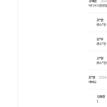
소예온
2024
어디서 다운받을
조*현
@소*온 뽀
김*우
@소*온 손 
고*현
@소*온
조*현
2024-
예뻐요
김동현
:(