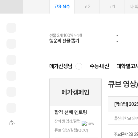
고3·N수
고2
고1
대
선물 3개 100% 당첨!
선물 100% 증정!
여름방학 스터디 캐시백
2027 러셀 단과
스마트러닝앱
메가패스
메가패스 수강생 무료혜택!
사회공헌 캠페인
행운의 선물 뽑기
메가스터디 X 올리브
메가런 썸머스쿨
강사 공개선발
설문 EVENT
3일 무료 체험권
메가클럽 멤버십
희망이룸 메가나눔
영
메가선생님
수능·내신
대학별고
큐브 영상
메가캠페인
[학습법] 20
합격 선배 멘토링
울산대학교 의예
장학생 영상/칼럼
TOP
큐브 영상/칼럼(QCC)
주요문항 28 29