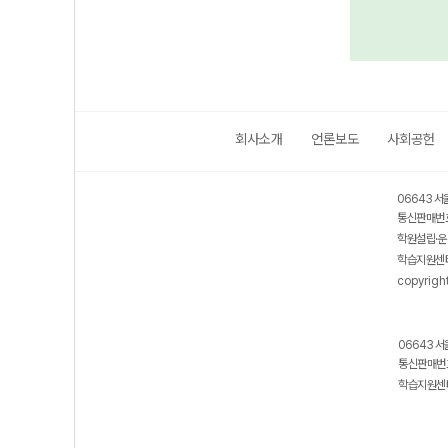
회사소개
언론보도
사회공헌
06643 서
통신판매번호
학원설립·운
학습지원센터
copyrigh
06643 서
통신판매번호
학습지원센터