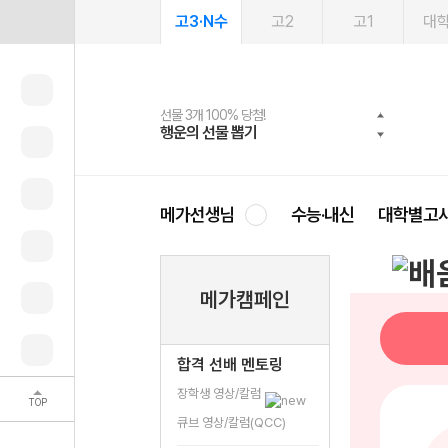
고3·N수
고2
고1
대
선물 3개 100% 당첨!
선물 100% 증정!
여름방학 스터디 캐시백
2027 러셀 단과
스마트러닝앱
메가패스
메가패스 수강생 무료혜택!
사회공헌 캠페인
행운의 선물 뽑기
메가스터디 X 올리브
메가런 썸머스쿨
강사 공개선발
설문 EVENT
3일 무료 체험권
메가클럽 멤버십
희망이룸 메가나눔
영
메가선생님
수능·내신
대학별고
메가캠페인
합격 선배 멘토링
장학생 영상/칼럼
TOP
큐브 영상/칼럼(QCC)