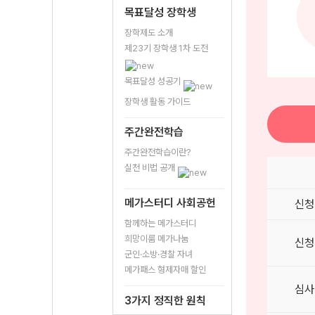
목표달성 장학생
장학제도 소개
제23기 장학생 1차 도전
목표달성 성공기
장학생 활동 가이드
주간완전학습
주간완전학습이란?
실천 비법 공개
메가스터디 사회공헌
신청
함께하는 메가스터디
희망이룸 메가나눔
신청
군인·소방·경찰 자녀
메가패스 형제자매 할인
심사
3가지 정직한 원칙