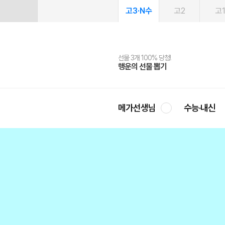
고3·N수
고2
고
선물 3개 100% 당첨!
선물 100% 증정!
여름방학 스터디 캐시백
2027 러셀 단과
스마트러닝앱
메가패스
메가패스 수강생 무료혜택!
사회공헌 캠페인
행운의 선물 뽑기
메가스터디 X 올리브
메가런 썸머스쿨
강사 공개선발
설문 EVENT
3일 무료 체험권
메가클럽 멤버십
희망이룸 메가나눔
영
메가선생님
수능·내신