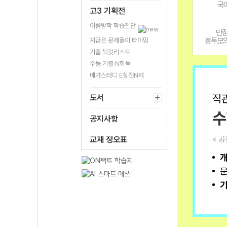
국어
고3 기획전
여름방학 학습진단
만
봉투모의
지금은 문제풀이 타이밍
기출 북킷리스트
수능 기출 N회독
메가스터디 E실전N제
직
도서
수
공지사항
< 공
교재 정오표
개
문
기