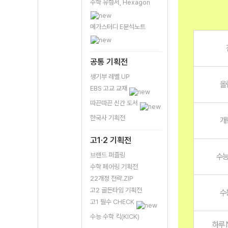
수학 유형서, Hexagon
메가스터디 E분석노트
공통 기획전
생기부 레벨 UP
올
EBS 고교 교재
따끈따끈 신간 도서
한국사 기획전
개
고1·2 기획전
브랜드 퍼즐링
수능
수학 페어링 기획전
22개정 전략.ZIP
고2 골든타임 기획전
수
고1 필수 CHECK
수능 수학 킥(KICK)
하루 