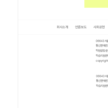
회사소개
언론보도
사회공헌
06643 서
통신판매번호
학원설립·운
학습지원센터
copyrigh
06643 서
통신판매번호
학습지원센터