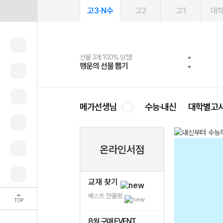
고3·N수
고2
고1
대
선물 3개 100% 당첨!
선물 100% 증정!
여름방학 스터디 캐시백
2027 러셀 단과
스마트러닝앱
메가패스
메가패스 수강생 무료혜택!
사회공헌 캠페인
행운의 선물 뽑기
메가스터디 X 올리브
메가런 썸머스쿨
강사 공개선발
설문 EVENT
3일 무료 체험권
메가클럽 멤버십
희망이룸 메가나눔
영
메가선생님
수능·내신
대학별고
온라인서점
교재 찾기
베스트 한줄평
TOP
8월 구매 EVENT