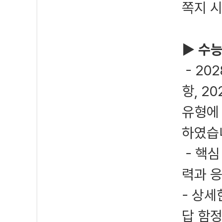
쪽지 시
▶
수능
- 20
항, 2
유형에
하였습
- 핵심
력과 
- 상세
답 함정