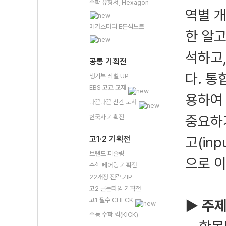
수학 유형서, Hexagon
역별 개
메가스터디 E분석노트
한 알고
석하고
공통 기획전
다. 통
생기부 레벨 UP
EBS 고교 교재
용하여
따끈따끈 신간 도서
중요하
한국사 기획전
고(in
고1·2 기획전
브랜드 퍼즐링
으로 
수학 페어링 기획전
22개정 전략.ZIP
고2 골든타임 기획전
고1 필수 CHECK
▶ 주제
수능 수학 킥(KICK)