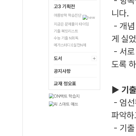
- 항
고3 기획전
니다.
여름방학 학습진단
- 개념
지금은 문제풀이 타이밍
기출 북킷리스트
게 실
수능 기출 N회독
메가스터디 E실전N제
- 서로
도서
도록 
공지사항
교재 정오표
▶
기출
- 엄선
파악하
- 기출