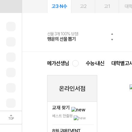
고3·N수
고2
고1
대
선물 3개 100% 당첨!
선물 100% 증정!
여름방학 스터디 캐시백
2027 러셀 단과
스마트러닝앱
메가패스
메가패스 수강생 무료혜택!
사회공헌 캠페인
행운의 선물 뽑기
메가스터디 X 올리브
메가런 썸머스쿨
강사 공개선발
설문 EVENT
3일 무료 체험권
메가클럽 멤버십
희망이룸 메가나눔
영
메가선생님
수능·내신
대학별고
온라인서점
교재 찾기
베스트 한줄평
TOP
8월 구매 EVENT