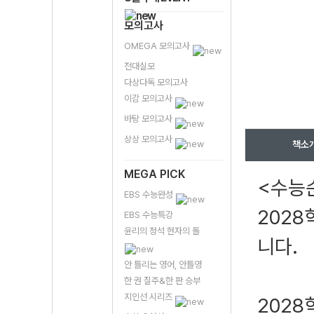
모의고사
OMEGA 모의고사
전대실모
다상다독 모의고사
이감 모의고사
바탕 모의고사
상상 모의고사
책소
MEGA PICK
<수능
EBS 수능완성
202
EBS 수능특강
윤리의 정석 현자의 돌
니다.
안 틀리는 영어, 안틀영
한 권 질주&한 판 승부
지인선 시리즈
202