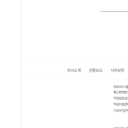
회사소개
언론보도
사회공헌
06643 서
통신판매번호
학원설립·운
학습지원센터
copyrigh