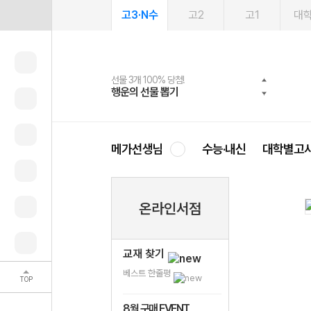
고3·N수
고2
고1
대
선물 3개 100% 당첨!
선물 100% 증정!
여름방학 스터디 캐시백
2027 러셀 단과
스마트러닝앱
메가패스
메가패스 수강생 무료혜택!
사회공헌 캠페인
행운의 선물 뽑기
메가스터디 X 올리브
메가런 썸머스쿨
강사 공개선발
설문 EVENT
3일 무료 체험권
메가클럽 멤버십
희망이룸 메가나눔
영
메가선생님
수능·내신
대학별고
온라인서점
교재 찾기
베스트 한줄평
TOP
8월 구매 EVENT