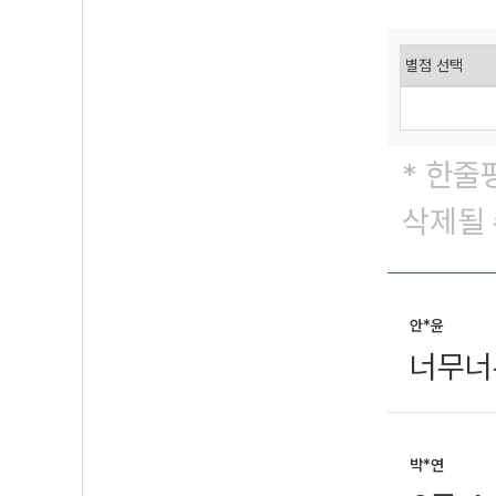
* 한줄
삭제될 
안*윤
너무너
박*연