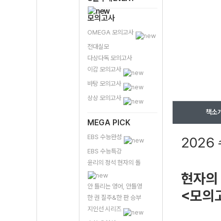
모의고사
OMEGA 모의고사
전대실모
다상다독 모의고사
이감 모의고사
바탕 모의고사
상상 모의고사
책소
MEGA PICK
EBS 수능완성
2026
EBS 수능특강
윤리의 정석 현자의 돌
현자의 
안 틀리는 영어, 안틀영
<모의
한 권 질주&한 판 승부
지인선 시리즈