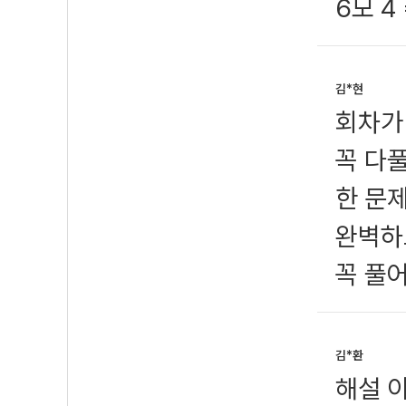
6모 4
김*현
회차가
꼭 다
한 문
완벽하
꼭 풀
김*환
해설 