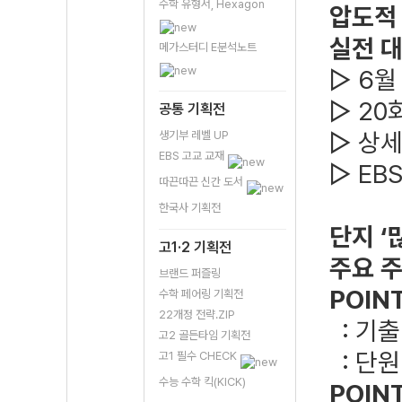
수학 유형서, Hexagon
압도적 
실전 대
메가스터디 E분석노트
▷ 6월
▷ 20
공통 기획전
▷ 상세
생기부 레벨 UP
EBS 고교 교재
▷ EB
따끈따끈 신간 도서
한국사 기획전
단지 ‘
고1·2 기획전
주요 
브랜드 퍼즐링
POIN
수학 페어링 기획전
22개정 전략.ZIP
: 기출
고2 골든타임 기획전
: 단원
고1 필수 CHECK
수능 수학 킥(KICK)
POIN