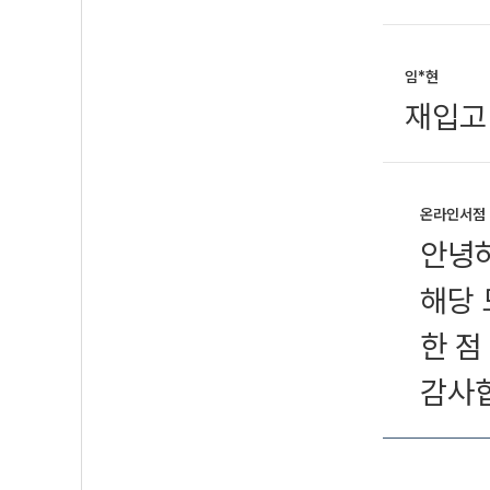
임*현
재입고
온라인서점
안녕하
해당 
한 점
감사