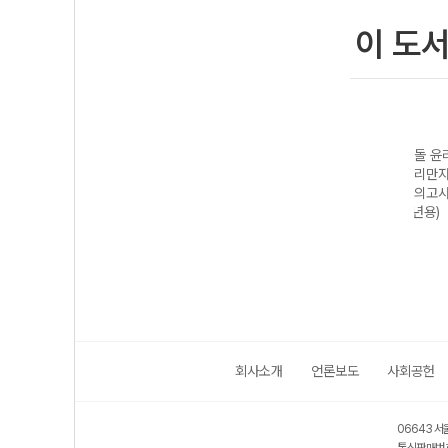
이 도
능대비
2027 수능대비
2027 수능대비
현자의 돌 윤리와
202
윤리와
현자의 돌 생활과
현자의 돌 생활과
사상 킬리만자로
현자의
분석서
윤리 수능 실전
윤리 기출로 시작
쿼터 모의고사
사상 
능완성
개념 완성
하는 감각
(2026년용)
& 실력
제
회사소개
언론보도
사회공헌
06643 서