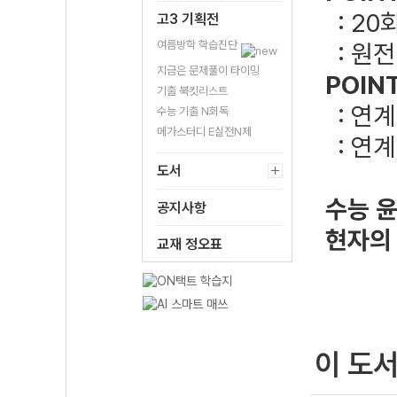
: 20
고3 기획전
여름방학 학습진단
: 원
지금은 문제풀이 타이밍
POIN
기출 북킷리스트
: 연
수능 기출 N회독
메가스터디 E실전N제
: 연
도서
수능 
공지사항
현자의
교재 정오표
이 도