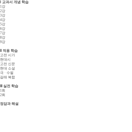
Ⅰ 교과서 개념 학습
1강
2강
3강
4강
5강
6강
7강
8강
9강
Ⅱ 적용 학습
고전 시가
현대시
고전 신문
현대 소설
극 · 수필
갈래 복합
Ⅲ 실전 학습
1회
2회
정답과 해설