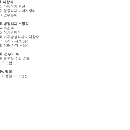
Ⅰ. 다항식
1. 다항식의 연산
2. 항등식과 나머지정리
3. 인수분해
Ⅱ. 방정식과 부등식
4. 복소수
5. 이차방정식
6. 이차방정식과 이차함수
7. 여러 가지 방정식
8. 여러 가지 부등식
Ⅲ. 경우의 수
9. 경우의 수와 순열
10. 조합
Ⅳ. 행렬
11. 행렬과 그 연산