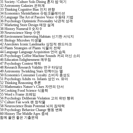
31 Society / Culture Solo Dining 혼자 밥 먹기
32 Astronomy Galaxies 은하계
33 Thinking Cognitive Bias 인지 편향
34 Economics Shrinkflation 슈링크플레이션
35 Language The Art of Passive Voice 수동태 기법
36 Psychology Optimistic Personality 낙관적 성격
37 Marketing Store Design 매장 설계
38 History Numeral 0 숫자 0
39 Neuroscience Sleep 수면
40 Environment Interesting Habitats 신기한 서식지
41 Biology Microbes 미생물
42 Anecdotes Iconic Landmarks 상징적 랜드마크
43 Plants Strategies of Plants 식물의 전략
44 Language Language Acquisition 언어 습득
45 Psychology Coffee Machine Sounds 커피 머신 소리
46 Education Enlightenment 깨우침
47 Psychology Context 맥락
48 Research Research Validity 연구 타당성
49 Astronomy Twinkling Stars 반짝이는 별
50 Economics Consumer Loyalty 소비자 충성도
51 Psychology Adults vs. Infants 성인 vs. 유아
52 Thinking Reasoning 추론
53 Mathematics Nature‘s Clues 자연의 단서
54 Cooking Food Science 식품학
55 Word s Frame 프레임
56 Psychology Deliberate Violation 고의 위반 행위
57 Culture Fan work 팬 창작물
58 Neuroscience Brain Potential 뇌의 잠재력
59 Psychology Behavior Change 행동 변화
60 History The Middle Ages 중세
함께 풀면 좋은 기출문제