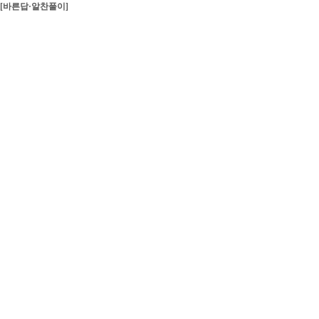
[바른답·알찬풀이]