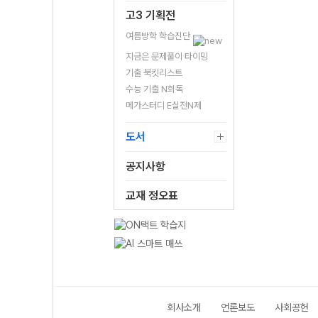
고3 기획전
여름방학 학습진단
지금은 문제풀이 타이밍
기출 북킷리스트
수능 기출 N회독
메가스터디 E실전N제
도서
공지사항
교재 정오표
회사소개
언론보도
사회공헌