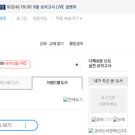
9/2(수) 19:30
9월 모의고사 LIVE 설명회
신청
105
로그인
회원가입
학원 바로가기
현우진의
강좌 · 교재 찾기
통합검색
킬링캠프 시즌1
30
8/10(월) 마감
다채로운 난도
T
8/10(월) 마감
실전 모의고사
내가 최근 본 도서
출판사별 도서
브랜드별 도서
로그인후
사용하세요.
0/0