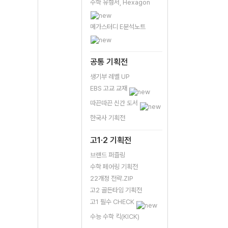
수학 유형서, Hexagon
메가스터디 E분석노트
공통 기획전
생기부 레벨 UP
EBS 고교 교재
따끈따끈 신간 도서
한국사 기획전
고1·2 기획전
브랜드 퍼즐링
수학 페어링 기획전
22개정 전략.ZIP
고2 골든타임 기획전
고1 필수 CHECK
수능 수학 킥(KICK)