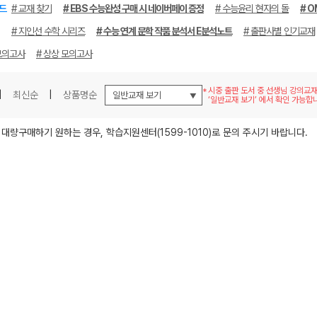
드
# 교재 찾기
# EBS 수능완성 구매 시 네이버페이 증정
# 수능윤리 현자의 돌
# O
# 지인선 수학 시리즈
# 수능 연계 문학 작품 분석서 E분석노트
# 출판사별 인기교재
모의고사
# 상상 모의고사
시중 출판 도서 중 선생님 강의교
|
최신순
|
상품명순
‘일반교재 보기’ 에서 확인 가능합
메가스터디
 대량구매하기 원하는 경우, 학습지원센터(1599-1010)로 문의 주시기 바랍니다.