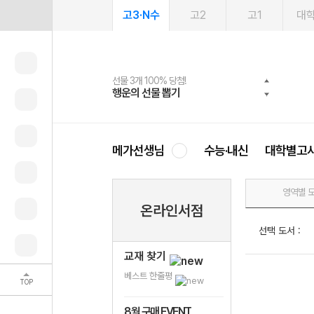
고3·N수
고2
고1
대
선물 3개 100% 당첨!
선물 100% 증정!
여름방학 스터디 캐시백
2027 러셀 단과
스마트러닝앱
메가패스
메가패스 수강생 무료혜택!
사회공헌 캠페인
행운의 선물 뽑기
메가스터디 X 올리브
메가런 썸머스쿨
강사 공개선발
설문 EVENT
3일 무료 체험권
메가클럽 멤버십
희망이룸 메가나눔
영
메가선생님
수능·내신
대학별고
영역별 
온라인서점
선택 도서 :
교재 찾기
베스트 한줄평
TOP
8월 구매 EVENT