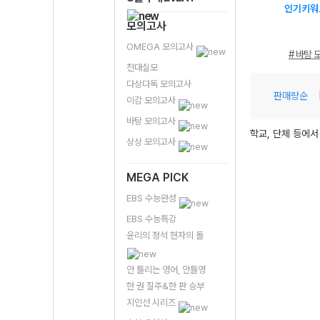
인기키워
모의고사
OMEGA 모의고사
# 바탕 
전대실모
다상다독 모의고사
판매량순
이감 모의고사
바탕 모의고사
학교, 단체 등에서
상상 모의고사
MEGA PICK
EBS 수능완성
EBS 수능특강
윤리의 정석 현자의 돌
안 틀리는 영어, 안틀영
한 권 질주&한 판 승부
지인선 시리즈