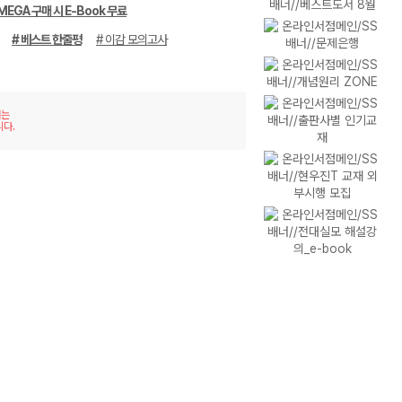
MEGA 구매 시 E-Book 무료
# 베스트 한줄평
# 이감 모의고사
재는
니다.
이미
리스
지형
트형
보기
보기