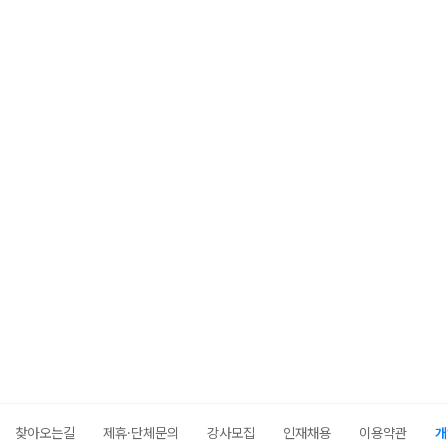
찾아오는길
제휴·단체문의
강사모집
인재채용
이용약관
개