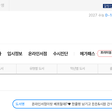
학생
알람
2027 수능
D-
프리미엄 
사
입시정보
온라인서점
수시진단
메가패스
EVEN
도서
유형별 도서
학년별 도서
도서명