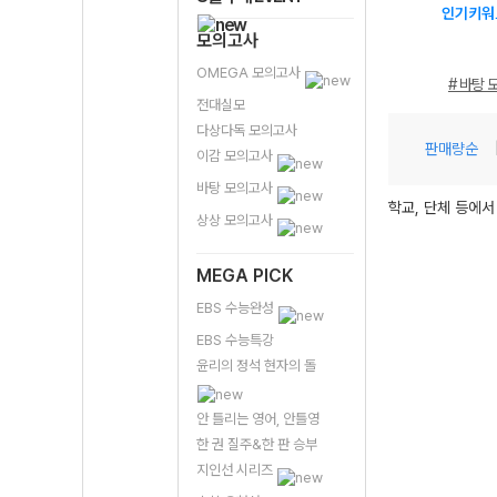
인기키워
모의고사
OMEGA 모의고사
# 바탕 
전대실모
다상다독 모의고사
판매량순
이감 모의고사
바탕 모의고사
학교, 단체 등에서
상상 모의고사
MEGA PICK
EBS 수능완성
EBS 수능특강
윤리의 정석 현자의 돌
안 틀리는 영어, 안틀영
한 권 질주&한 판 승부
지인선 시리즈