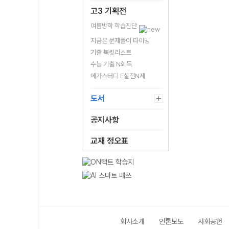
고3 기획전
여름방학 학습진단
지금은 문제풀이 타이밍
기출 북킷리스트
수능 기출 N회독
메가스터디 E실전N제
도서
공지사항
교재 정오표
회사소개
언론보도
사회공헌