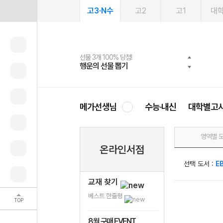
고3·N수
고2
고1
대
선물 3개 100% 당첨!
선물 100% 증정!
여름방학 스터디 캐시백
2027 러셀 단과
스마트러닝앱
메가패스
메가패스 수강생 무료혜택!
사회공헌 캠페인
행운의 선물 뽑기
메가스터디 X 올리브
메가런 썸머스쿨
강사 공개선발
설문 EVENT
3일 무료 체험권
메가클럽 멤버십
희망이룸 메가나눔
영
메가선생님
수능·내신
대학별고
영역별 
온라인서점
선택 도서 :
E
교재 찾기
베스트 한줄평
TOP
8월 구매 EVENT