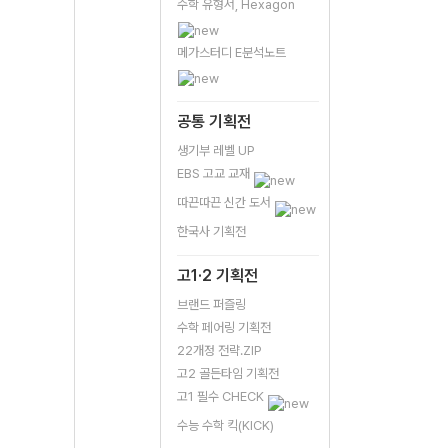
수학 유형서, Hexagon
메가스터디 E분석노트
공통 기획전
생기부 레벨 UP
EBS 고교 교재
따끈따끈 신간 도서
한국사 기획전
고1·2 기획전
브랜드 퍼즐링
수학 페어링 기획전
22개정 전략.ZIP
고2 골든타임 기획전
고1 필수 CHECK
수능 수학 킥(KICK)