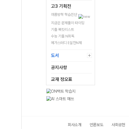
고3 기획전
여름방학 학습진단
지금은 문제풀이 타이밍
기출 북킷리스트
수능 기출 N회독
메가스터디 E실전N제
도서
공지사항
교재 정오표
회사소개
언론보도
사회공헌