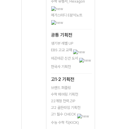
수학 유형서, Hexagon
메가스터디 E분석노트
공통 기획전
생기부 레벨 UP
EBS 고교 교재
따끈따끈 신간 도서
한국사 기획전
고1·2 기획전
브랜드 퍼즐링
수학 페어링 기획전
22개정 전략.ZIP
고2 골든타임 기획전
고1 필수 CHECK
수능 수학 킥(KICK)