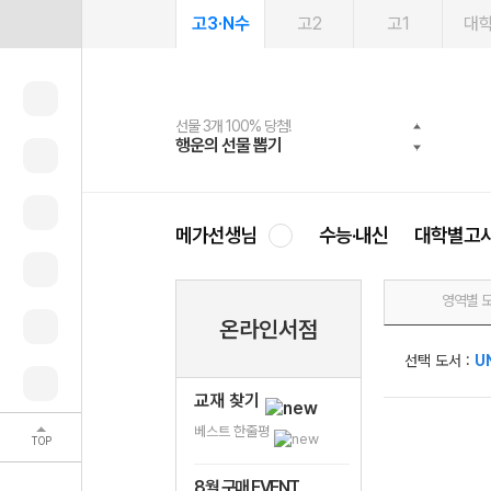
고3·N수
고2
고1
대
선물 3개 100% 당첨!
선물 100% 증정!
2027 러셀 단과
스마트러닝앱
메가패스
메가패스 수강생 무료혜택!
사회공헌 캠페인
행운의 선물 뽑기
메가스터디 X 올리브
강사 공개선발
설문 EVENT
3일 무료 체험권
메가클럽 멤버십
희망이룸 메가나눔
영
메가선생님
수능·내신
대학별고
영역별 
온라인서점
선택 도서 :
U
교재 찾기
베스트 한줄평
TOP
8월 구매 EVENT